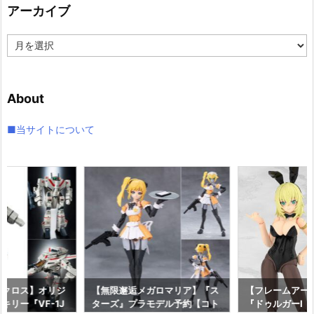
アーカイブ
ー
ア
ー
カ
イ
About
ブ
■当サイトについて
マクロス】オリジ
【無限邂逅メガロマリア】『ス
【フレームアー
キリー『VF-1J
ターズ』プラモデル予約【コト
『ドゥルガーI〈Bu