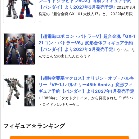
ンエイト グラビトンBOX』可動フィギュア予約
【バンダイ】より2027年3月発売予定♪
2022年3月
発売の『超合金魂 GX-101 大鉄人17』と、 2022年8月限
...
【超電磁ロボ コン・バトラーV】超合金魂『GX-1
21 コン・バトラーV6』変形合体フィギュア予約
【バンダイ】より2027年2月発売予定♪
う～ん、な
んでこんなの出したんだろう？
【超時空要塞マクロス】オリジン・オブ・バルキ
リー『VF-1J バルキリー45th Anniv.』変形フィ
ギュア予約【バンダイ】より2027年1月発売予定
♪
1982年に「タカトクトイス」から発売された『1/55 バ
トロイド バルキリーV ...
フィギュア☆ランキング