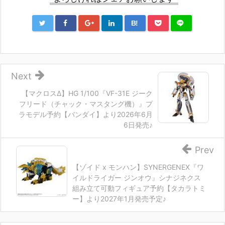
B!
Next
【マクロスΔ】HG 1/100『VF-31E ジーク
フリード（チャック・マスタング機）』プ
ラモデル予約【バンダイ】より2026年6月
6日発売♪
Prev
【ゾイド x モンハン】SYNERGENEX『ワ
イルドライガー ジンオウ』シナジネクス
組み立て可動フィギュア予約【タカラトミ
ー】より2027年1月発売予定♪