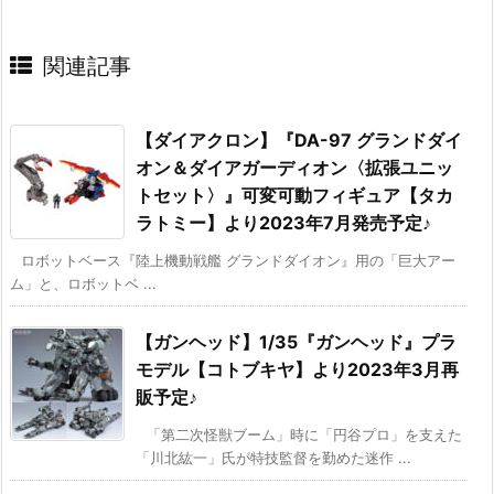
関連記事
【ダイアクロン】『DA-97 グランドダイ
オン＆ダイアガーディオン〈拡張ユニッ
トセット〉』可変可動フィギュア【タカ
ラトミー】より2023年7月発売予定♪
ロボットベース『陸上機動戦艦 グランドダイオン』用の「巨大アー
ム」と、ロボットベ ...
【ガンヘッド】1/35『ガンヘッド』プラ
モデル【コトブキヤ】より2023年3月再
販予定♪
「第二次怪獣ブーム」時に「円谷プロ」を支えた
「川北紘一」氏が特技監督を勤めた迷作 ...