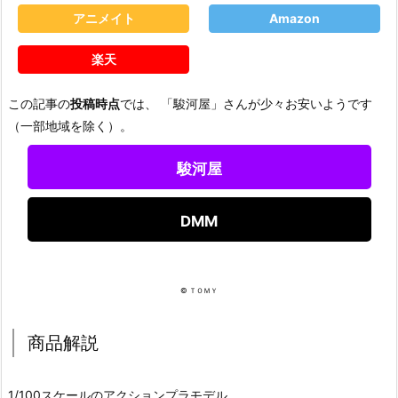
アニメイト
Amazon
楽天
この記事の
投稿時点
では、 「駿河屋」さんが少々お安いようです
（一部地域を除く）。
駿河屋
DMM
© ＴＯＭＹ
商品解説
1/100スケールのアクションプラモデル。