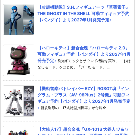
【攻殻機動隊】S.H.フィギュアーツ『草薙素子』
THE GHOST IN THE SHELL 可動フィギュア予約
【バンダイ】より2027年1月発売予定♪
【ハローキティ】超合金魂『ハローキティ 2.0』
可動フィギュア予約【バンダイ】より2027年1月
発売予定♪
発光ギミックとサウンド機能を実装。 「おは
なしモード」をはじめ、「げーむモード」 ...
【機動警察パトレイバー EZY】ROBOT魂『イン
グラム・プラス（AV-98Plus）2号機』可動フィ
ギュア予約【バンダイ】より2027年1月発売予定
♪
新規造形の「17式特型指揮車」が付属☆
【大鉄人17】超合金魂『GX-101S 大鉄人17＆ワ