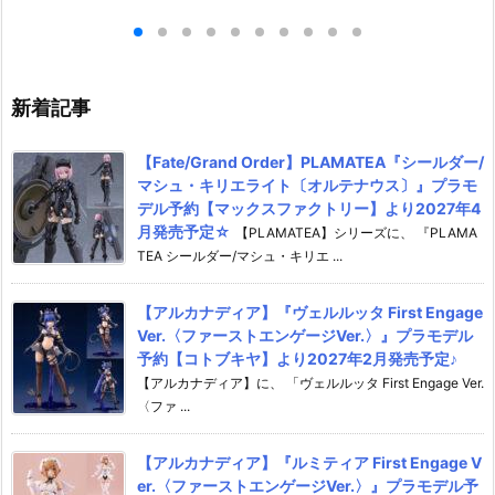
 Anniv.』変形
ブキヤ】より2026年12月発売
e〉』FAガール
約【バンダイ】よ
予定♪
【コトブキヤ】よ
発売予定♪
発売予定☆
新着記事
【Fate/Grand Order】PLAMATEA『シールダー/
マシュ・キリエライト〔オルテナウス〕』プラモ
デル予約【マックスファクトリー】より2027年4
月発売予定☆
【PLAMATEA】シリーズに、 『PLAMA
TEA シールダー/マシュ・キリエ ...
【アルカナディア】『ヴェルルッタ First Engage
Ver.〈ファーストエンゲージVer.〉』プラモデル
予約【コトブキヤ】より2027年2月発売予定♪
【アルカナディア】に、 「ヴェルルッタ First Engage Ver.
〈ファ ...
【アルカナディア】『ルミティア First Engage V
er.〈ファーストエンゲージVer.〉』プラモデル予