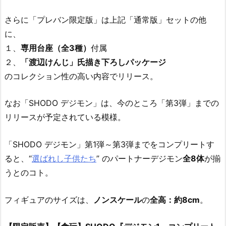
さらに「プレバン限定版」は上記「通常版」セットの他
に、
１、
専用台座（全3種）
付属
２、
「渡辺けんじ」氏描き下ろしパッケージ
のコレクション性の高い内容でリリース。
なお「SHODO デジモン」は、今のところ「第3弾」までの
リリースが予定されている模様。
「SHODO デジモン」第1弾～第3弾までをコンプリートす
ると、“
選ばれし子供たち
” のパートナーデジモン
全8体
が揃
うとのコト。
フィギュアのサイズは、
ノンスケール
の
全高：約8cm
。