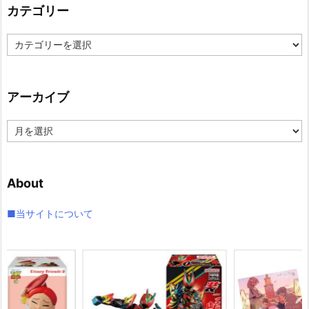
カテゴリー
カ
テ
ゴ
リ
アーカイブ
ー
ア
ー
カ
イ
About
ブ
■当サイトについて