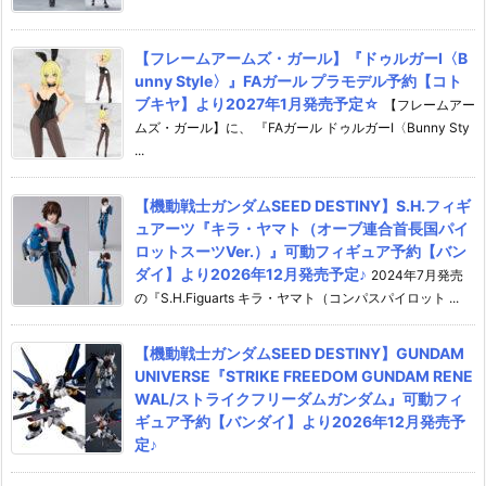
【フレームアームズ・ガール】『ドゥルガーI〈B
unny Style〉』FAガール プラモデル予約【コト
ブキヤ】より2027年1月発売予定☆
【フレームアー
ムズ・ガール】に、 『FAガール ドゥルガーI〈Bunny Sty
...
【機動戦士ガンダムSEED DESTINY】S.H.フィギ
ュアーツ『キラ・ヤマト（オーブ連合首長国パイ
ロットスーツVer.）』可動フィギュア予約【バン
ダイ】より2026年12月発売予定♪
2024年7月発売
の『S.H.Figuarts キラ・ヤマト（コンパスパイロット ...
【機動戦士ガンダムSEED DESTINY】GUNDAM
UNIVERSE『STRIKE FREEDOM GUNDAM RENE
WAL/ストライクフリーダムガンダム』可動フィ
ギュア予約【バンダイ】より2026年12月発売予
定♪