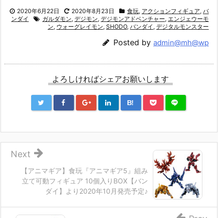
2020年6月22日
2020年8月23日
食玩
,
アクションフィギュア
,
バ
ンダイ
ガルダモン
,
デジモン
,
デジモンアドベンチャー
,
エンジェウーモ
ン
,
ウォーグレイモン
,
SHODO
,
バンダイ
,
デジタルモンスター
Posted by
admin@mh@wp
よろしければシェアお願いします
B!
Next
【アニマギア】食玩『アニマギア5』組み
立て可動フィギュア 10個入りBOX【バン
ダイ】より2020年10月発売予定♪