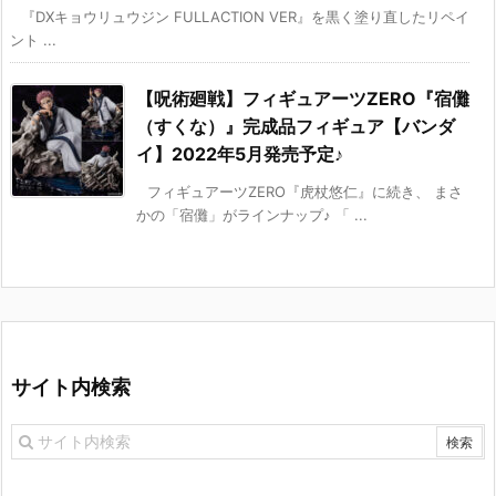
『DXキョウリュウジン FULLACTION VER』を黒く塗り直したリペイ
ント ...
【呪術廻戦】フィギュアーツZERO『宿儺
（すくな）』完成品フィギュア【バンダ
イ】2022年5月発売予定♪
フィギュアーツZERO『虎杖悠仁』に続き、 まさ
かの「宿儺」がラインナップ♪ 「 ...
サイト内検索