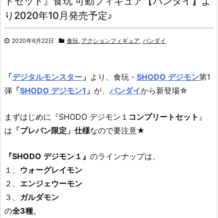
トセット』食玩 可動フィギュア【バンダイ】よ
り2020年10月発売予定♪
2020年6月22日
食玩
,
アクションフィギュア
,
バンダイ
「
デジタルモンスター
」
より、食玩・
SHODO デジモン
第1
弾
「
SHODO デジモン1
」
が、
バンダイ
から新登場☆
まずはじめに『SHODO デジモン１
コンプリートセット
』
は
「プレバン限定」仕様
なので要注意★
『SHODO デジモン１』
のラインナップは、
１、
ウォーグレイモン
２、
エンジェウーモン
３、
ガルダモン
の
全3種
。