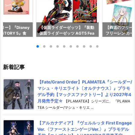
ー】『Disney
【仮面ライダーゼッツ】『装動
【葬送のフリー
OY STORY 5』食
仮面ライダーゼッツ AGT5 Fea
フリーレン カ
予約【バンダイ】
t.装動 仮面ライダーガッチャー
ー』食玩カード
月27日発売♪
ド』食玩フィギュア予約【バン
イ】より2026
ダイ】より2026年8月3日発売
♪
新着記事
【Fate/Grand Order】PLAMATEA『シールダー/
マシュ・キリエライト〔オルテナウス〕』プラモ
デル予約【マックスファクトリー】より2027年4
月発売予定☆
【PLAMATEA】シリーズに、 『PLAMA
TEA シールダー/マシュ・キリエ ...
【アルカナディア】『ヴェルルッタ First Engage
Ver.〈ファーストエンゲージVer.〉』プラモデル