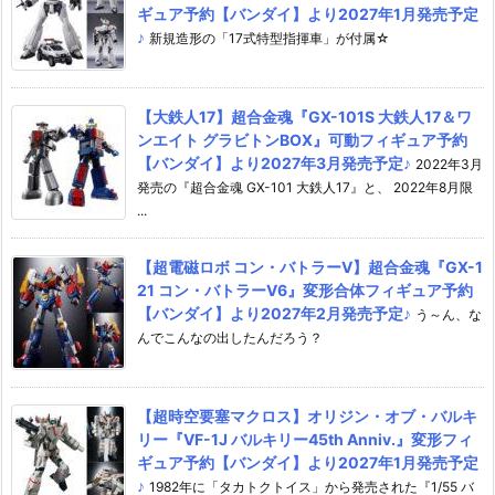
ギュア予約【バンダイ】より2027年1月発売予定
♪
新規造形の「17式特型指揮車」が付属☆
【大鉄人17】超合金魂『GX-101S 大鉄人17＆ワ
ンエイト グラビトンBOX』可動フィギュア予約
【バンダイ】より2027年3月発売予定♪
2022年3月
発売の『超合金魂 GX-101 大鉄人17』と、 2022年8月限
...
【超電磁ロボ コン・バトラーV】超合金魂『GX-1
21 コン・バトラーV6』変形合体フィギュア予約
【バンダイ】より2027年2月発売予定♪
う～ん、な
んでこんなの出したんだろう？
【超時空要塞マクロス】オリジン・オブ・バルキ
リー『VF-1J バルキリー45th Anniv.』変形フィ
ギュア予約【バンダイ】より2027年1月発売予定
♪
1982年に「タカトクトイス」から発売された『1/55 バ