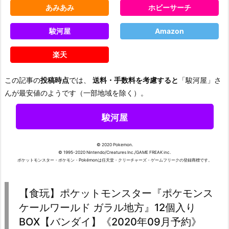
あみあみ
ホビーサーチ
駿河屋
Amazon
楽天
この記事の
投稿時点
では、
送料・手数料を考慮すると
「駿河屋」さ
んが最安値のようです（一部地域を除く）。
駿河屋
© 2020 Pokemon.
© 1995-2020 Nintendo/Creatures Inc./GAME FREAK inc.
ポケットモンスター・ポケモン・Pokémonは任天堂・クリーチャーズ・ゲームフリークの登録商標です。
【食玩】ポケットモンスター『ポケモンス
ケールワールド ガラル地方』12個入り
BOX【バンダイ】《2020年09月予約》