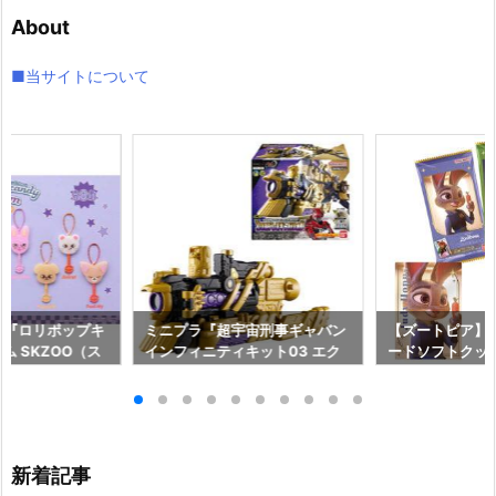
イ
About
ブ
■当サイトについて
ds】『ロリポップキ
ミニプラ『超宇宙刑事ギャバン
【ズートピア】
ム SKZOO（ス
インフィニティキット03 エク
ードソフトクッ
玩グッズ予約【バ
スプレスギャバリオン』食玩プ
ド予約【バンダイ
026年8月3日発
ラモデル予約【バンダイ】より
年8月10日発売♪
2026年8月10日発売♪
新着記事