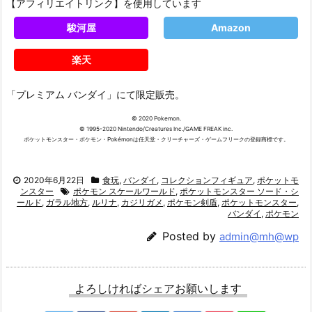
【アフィリエイトリンク】を使用しています
駿河屋
Amazon
楽天
「プレミアム バンダイ」にて限定販売。
© 2020 Pokemon.
© 1995-2020 Nintendo/Creatures Inc./GAME FREAK inc.
ポケットモンスター・ポケモン・Pokémonは任天堂・クリーチャーズ・ゲームフリークの登録商標です。
2020年6月22日
食玩
,
バンダイ
,
コレクションフィギュア
,
ポケットモ
ンスター
ポケモン スケールワールド
,
ポケットモンスター ソード・シ
ールド
,
ガラル地方
,
ルリナ
,
カジリガメ
,
ポケモン剣盾
,
ポケットモンスター
,
バンダイ
,
ポケモン
Posted by
admin@mh@wp
よろしければシェアお願いします