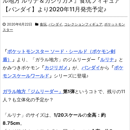
ル地方 ルリナ＆カジリガメ』食玩フィギュア
【バンダイ】より2020年11月発売予定♪
2020年6月22日
食玩
,
バンダイ
,
コレクションフィギュア
,
ポケットモン
スター
「
ポケットモンスター ソード・シールド（ポケモン剣
盾）
」
より、「ガラル地方」のジムリーダー
「
ルリナ
」
と
かみつきポケモン
「
カジリガメ
」
が、
バンダイ
から
「
ポケ
モンスケールワールド
」
シリーズに登場♪
ガラル地方「ジムリーダー」
第1弾
というコトで、残りの11
人？も立体化の予定か？
「ルリナ」のサイズは、
1/20スケール
の
全高：約
8.75cm
。