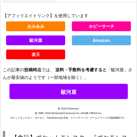
【アフィリエイトリンク】を使用しています
あみあみ
ホビーサーチ
駿河屋
Amazon
楽天
この記事の
投稿時点
では、
送料・手数料を考慮すると
「駿河屋」さ
んが最安値のようです（一部地域を除く）。
駿河屋
© 2020 Pokemon.
© 1995-2020 Nintendo/Creatures Inc./GAME FREAK inc.
ポケットモンスター・ポケモン・Pokémonは任天堂・クリーチャーズ・ゲームフリークの登録商標です。