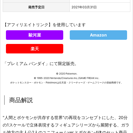
発売予定日
2021年03月31日
【アフィリエイトリンク】を使用しています
駿河屋
Amazon
楽天
「プレミアム バンダイ」にて限定販売。
© 2020 Pokemon.
© 1995-2020 Nintendo/Creatures Inc./GAME FREAK inc.
ポケットモンスター・ポケモン・Pokémonは任天堂・クリーチャーズ・ゲームフリークの登録商標です。
商品解説
"人間とポケモンが共存する世界"の再現をコンセプトにした、20分
の1スケールで立体表現するフィギュアシリーズから展開する、ガラ
ル地方の主人公2人のユニフォームver.とポケモン4体のセット商品