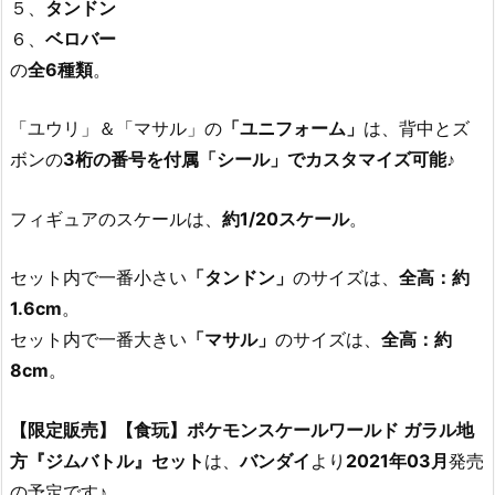
５、
タンドン
６、
ベロバー
の
全6種類
。
「ユウリ」＆「マサル」の
「ユニフォーム」
は、背中とズ
ボンの
3桁の番号を付属「シール」でカスタマイズ可能
♪
フィギュアのスケールは、
約1/20スケール
。
セット内で一番小さい
「タンドン」
のサイズは、
全高：約
1.6cm
。
セット内で一番大きい
「マサル」
のサイズは、
全高：約
8cm
。
【限定販売】【食玩】ポケモンスケールワールド ガラル地
方『ジムバトル』セット
は、
バンダイ
より
2021年03月
発売
の予定です♪