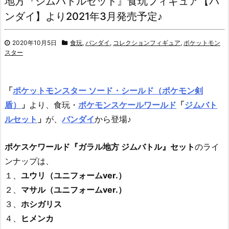
地方『ジムバトルセット』食玩フィギュア【バ
ンダイ】より2021年3月発売予定♪
2020年10月5日
食玩
,
バンダイ
,
コレクションフィギュア
,
ポケットモン
スター
「
ポケットモンスター ソード・シールド（ポケモン剣
盾）
」
より、食玩・
ポケモンスケールワールド
「
ジムバト
ルセット
」
が、
バンダイ
から登場♪
ポケスケワールド『ガラル地方 ジムバトル』セット
のライ
ンナップは、
１、
ユウリ（ユニフォームver.）
２、
マサル（ユニフォームver.）
３、
ホシガリス
４、
ヒメンカ