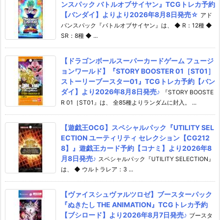
ンスパック バトルオブサイヤン』TCGトレカ予約
【バンダイ】よりより2026年8月8日発売☆
アド
バンスパック『バトルオブサイヤン』は、 ◆ R：12種 ◆
SR：8種 ◆ ...
【ドラゴンボールスーパーカードゲーム フュージ
ョンワールド】『STORY BOOSTER 01［ST01］
ストーリーブースター01』TCGトレカ予約【バン
ダイ】より2026年8月8日発売♪
『STORY BOOSTE
R 01［ST01』は、 全85種よりランダムに封入。 ...
【遊戯王OCG】スペシャルパック『UTILITY SEL
ECTION ユーティリティ セレクション【CG212
8】』遊戯王カード予約【コナミ】より2026年8
月8日発売♪
スペシャルパック『UTILITY SELECTION』
は、 ◆ ウルトラレア：3 ...
【ヴァイスシュヴァルツロゼ】ブースターパック
『ぬきたし THE ANIMATION』TCGトレカ予約
【ブシロード】より2026年8月7日発売♪
ブースタ