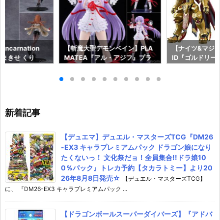
ncarnation
【斬魔大聖デモンベイン】PLA
【ナイツ&マジッ
まきせ くり
MATEA『アル・アジフ』プラ
ID『ゴルドリー
;GATE プラモデ
モデル予約【グッドスマイルカ
『ジルバティー
ドスマイルカンパ
ンパニー】より2027年4月発売
ラモデル予約【
26年12月発売予
予定☆
カンパニー】より
売予定♪
新着記事
【デュエマ】デュエル・マスターズTCG『DM26
-EX3 キャラプレミアムパック ドラゴン娘になり
たくないっ！ 文化祭だョ！全員集合!!ドラ娘10
0％パック』トレカ予約【タカラトミー】より20
26年8月8日発売☆
【デュエル・マスターズTCG】
に、 『DM26-EX3 キャラプレミアムパック ...
【ドラゴンボールスーパーダイバーズ】『アドバ