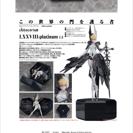
© GSC， huke， Masaki Apsy/chitocerium