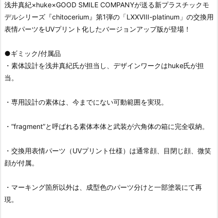
浅井真紀×huke×GOOD SMILE COMPANYが送る新プラスチックモ
デルシリーズ『chitocerium』第1弾の「LXXVIII-platinum」の交換用
表情パーツをUVプリント化したバージョンアップ版が登場！
●ギミック/付属品
・素体設計を浅井真紀氏が担当し、デザインワークはhuke氏が担
当。
・専用設計の素体は、今までにない可動範囲を実現。
・“fragment”と呼ばれる素体本体と武装が六角体の箱に完全収納。
・交換用表情パーツ（UVプリント仕様）は通常顔、目閉じ顔、微笑
顔が付属。
・マーキング箇所以外は、成型色のパーツ分けと一部塗装にて再
現。