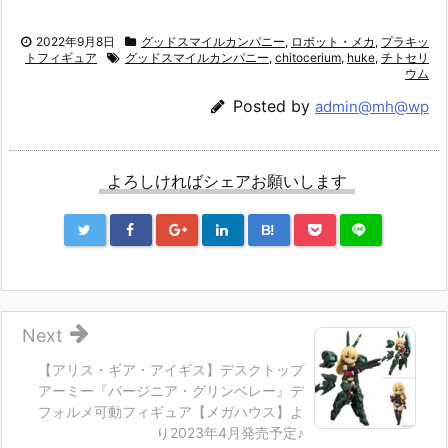
2022年9月8日
グッドスマイルカンパニー
,
ロボット・メカ
,
プラキッ
トフィギュア
グッドスマイルカンパニー
,
chitocerium
,
huke
,
チトセリ
ウム
Posted by
admin@mh@wp
よろしければシェアお願いします
B!
Next
【アリス・ギア・アイギス】デスクトップ
アーミー『バージニア・グリンベレー』デ
フォルメ可動フィギュア【メガハウス】よ
り2023年4月発売予定♪