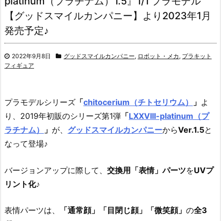
platinum（プラチナム）1.5』1/1 プラモデル
【グッドスマイルカンパニー】より2023年1月
発売予定♪
2022年9月8日
グッドスマイルカンパニー
,
ロボット・メカ
,
プラキット
フィギュア
プラモデルシリーズ
「
chitocerium（チトセリウム）
」
よ
り、2019年初販のシリーズ第1弾
「
LXXVIII-platinum（プ
ラチナム）
」
が、
グッドスマイルカンパニー
から
Ver.1.5
と
なって登場♪
バージョンアップに際して、
交換用「表情」パーツ
を
UVプ
リント化
♪
表情パーツは、
「通常顔」「目閉じ顔」「微笑顔」
の
全3