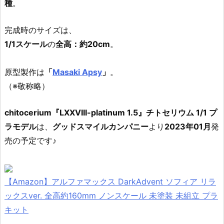
種
。
完成時のサイズは、
1/1スケール
の
全高：約20cm
。
原型製作は
「
Masaki Apsy
」
。
（※敬称略）
chitocerium『LXXVIII-platinum 1.5』チトセリウム 1/1 プ
ラモデル
は、
グッドスマイルカンパニー
より
2023年01月
発
売の予定です♪
【Amazon】アルファマックス DarkAdvent ソフィア リラ
ックスver. 全高約160mm ノンスケール 未塗装 未組立 プラ
キット