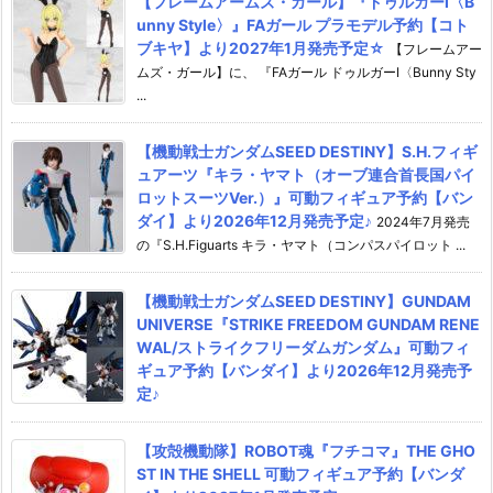
【フレームアームズ・ガール】『ドゥルガーI〈B
unny Style〉』FAガール プラモデル予約【コト
ブキヤ】より2027年1月発売予定☆
【フレームアー
ムズ・ガール】に、 『FAガール ドゥルガーI〈Bunny Sty
...
【機動戦士ガンダムSEED DESTINY】S.H.フィギ
ュアーツ『キラ・ヤマト（オーブ連合首長国パイ
ロットスーツVer.）』可動フィギュア予約【バン
ダイ】より2026年12月発売予定♪
2024年7月発売
の『S.H.Figuarts キラ・ヤマト（コンパスパイロット ...
【機動戦士ガンダムSEED DESTINY】GUNDAM
UNIVERSE『STRIKE FREEDOM GUNDAM RENE
WAL/ストライクフリーダムガンダム』可動フィ
ギュア予約【バンダイ】より2026年12月発売予
定♪
【攻殻機動隊】ROBOT魂『フチコマ』THE GHO
ST IN THE SHELL 可動フィギュア予約【バンダ