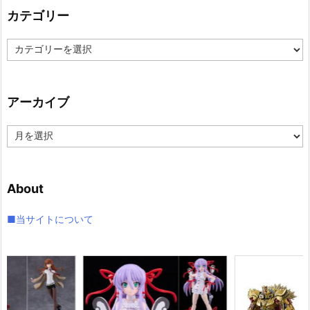
カテゴリー
カ
テ
ゴ
リ
アーカイブ
ー
ア
ー
カ
イ
About
ブ
■当サイトについて