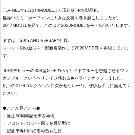
TLV-NEOでは2014MODELより現行GT-Rを製品化。
世界中のミニカーファンに大きな反響を巻き起こしましたが、
2017MODELを経て、このほど2020MODELをモデル化いたします。
まずは、50th ANNIVERSARY仕様。
フロント側の金型を一部新規製作して2020MODELを再現していま
す。
’99年デビューのR34型GT-Rのベイサイドブルーを想起させるワン
ガンブルーというヘリテイジ感ある色をラインナップしました。
机上のGT-Rコレクションに欠かせない一台、ぜひお手元に揃えてく
ださい。
●ここが見どころ●
・誕生50周年記念車を再現
・フロントバンパー周りを最新型に
・記念車専用の細部彩色も注目