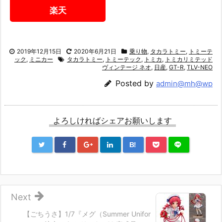
楽天
2019年12月15日
2020年6月21日
乗り物
,
タカラトミー
,
トミーテ
ック
,
ミニカー
タカラトミー
,
トミーテック
,
トミカ
,
トミカリミテッド
ヴィンテージ ネオ
,
日産
,
GT-R
,
TLV-NEO
Posted by
admin@mh@wp
よろしければシェアお願いします
B!
Next
【ごちうさ】1/7『メグ（Summer Unifor