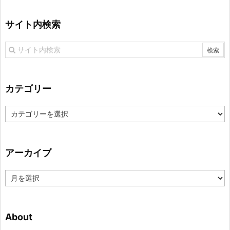
サイト内検索
カテゴリー
カ
テ
ゴ
リ
アーカイブ
ー
ア
ー
カ
イ
About
ブ