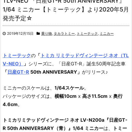
TLV-NEO 『日産GT-R 50th ANNIVERSARY』
1/64 ミニカー【トミーテック】より2020年5月
発売予定☆
2019年12月15日
乗り物
,
タカラトミー
,
トミーテック
,
ミニカー
トミーテック
の
「
トミカ リミテッドヴィンテージ ネオ（TL
V-NEO）
」
シリーズに、「日産GT-R」誕生50周年記念車
「
日産GT-R
50th ANNIVERSARY」
がリリース♪
ミニカーのスケールは、
1/64スケール
。
パッケージのサイズは、
横幅10cm
x
高さ11.5cm
x
奥行
4.6cm
。
トミカリミテッドヴィンテージ ネオ LV-N200a『日産GT-
R 50th ANNIVERSARY（青）』1/64 ミニカー
は、
トミー