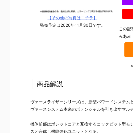
【その他の写真はコチラ】
発売予定は2020年11月30日です。
この記
みあみ
©
商品解説
ヴァースライザーシリーズは、新型パワードシステム
ヴァースシステム本来のポテンシャルを引き出すマル
【機動戦士ガ
【攻殻機動
【攻殻機動
【ハローキ
ンダムSEED
隊】ROBOT
隊】S.H.フィ
ィ】超合金
機体前部はボレットコアと互換するコックピット型モ
DESTINY】G
魂『フチコ
ギュアーツ
『ハローキ
スと合体し機能強化ユニットとなる。