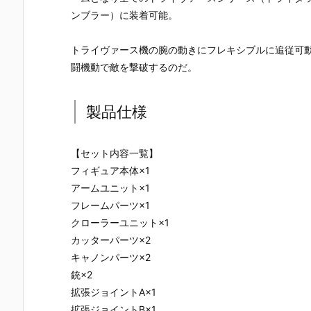
ンブラー）に装着可能。
トライヴァース機の腕の動きにフレキシブルに追従可
闘機動で敵を撃破するのだ。
製品仕様
【セット内容一覧】
フィギュア本体×1
アームユニット×1
フレームパーツ×1
クローラーユニット×1
カッターパーツ×2
キャノンパーツ×2
銃×2
拡張ジョイントA×1
拡張ジョイントB×1