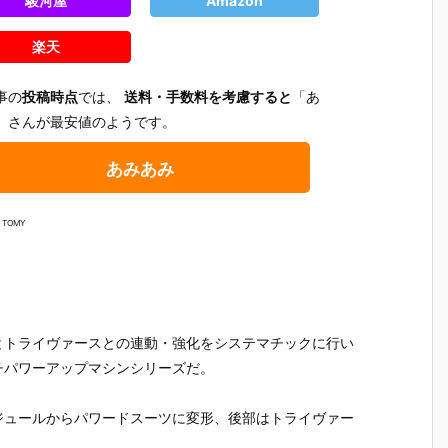
駿河屋
Amazon
楽天
事の
投稿時点
では、
送料・手数料を考慮すると
「あ
」さんが最安値のようです。
あみあみ
 TOMY
とトライヴァースとの連動・強化をシステマチックに行い
チパワーアップマシンシリーズだ。
テ
【機動警察パ
【大鉄人17】
【超電磁ロボ
【超時空
魂
トレイバー E
超合金魂『G
コン・バトラ
マクロス
ジュールからパワードスーツに変形、後部はトライヴァー
テ
ZY】ROBOT
X-101S 大鉄
ーV】超合金
リジン・