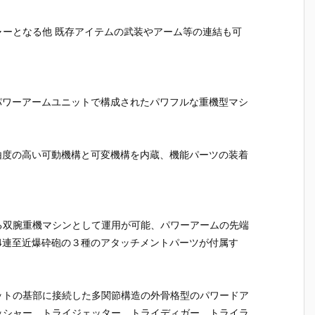
魂『イングラ
人17＆ワンエ
魂『GX-121
ブ・バル
予
ム・プラス
イト グラビト
コン・バトラ
ー『VF-1J
（AV-98Plu
ンBOX』可動
ーV6』変形
ルキリー45
ーとなる他 既存アイテムの武装やアーム等の連結も可
2
s）2号機』可
フィギュア予
合体フィギュ
Anniv.』
予
動フィギュア
約【バンダ
ア予約【バン
フィギュ
予約【バンダ
イ】より202
ダイ】より20
約【バン
イ】より202
7年3月発売予
27年2月発売
イ】より2
7年1月発売予
定♪
予定♪
7年1月発
パワーアームユニットで構成されたパワフルな重機型マシ
定♪
定♪
由度の高い可動機構と可変機構を内蔵、機能パーツの装着
る双腕重機マシンとして運用が可能、パワーアームの先端
4連至近爆砕砲の３種のアタッチメントパーツが付属す
ットの基部に接続した多関節構造の外骨格型のパワードア
ッシャー、トライジェッター、トライディガー、トライラ