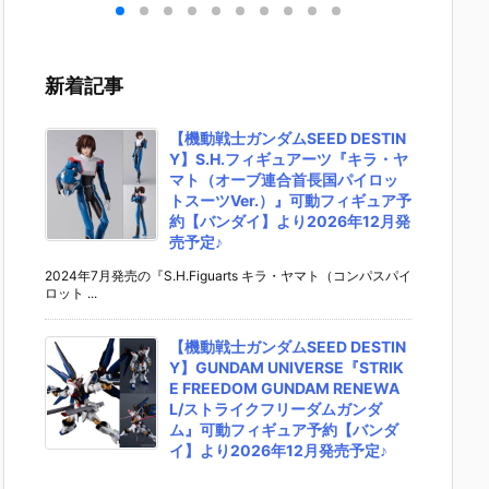
キリ
イダーゼッツ
S.H.フィギュ
UNDAM UNI
マ』THE
 バ
AGT5 Feat.
アーツ『キ
VERSE『ST
OST IN
th
装動 仮面ライ
ラ・ヤマト
RIKE FREED
SHELL
変形
ダーガッチャ
（オーブ連合
OM GUNDA
ィギュ
新着記事
ア予
ード』食玩フ
首長国パイロ
M RENEWA
【バン
ダ
ィギュア予約
ットスーツVe
L/ストライク
より202
02
【バンダイ】
r.）』可動フ
フリーダムガ
月発売予
【機動戦士ガンダムSEED DESTIN
売予
より2026年8
ィギュア予約
ンダム』可動
Y】S.H.フィギュアーツ『キラ・ヤ
月3日発売♪
【バンダイ】
フィギュア予
マト（オーブ連合首長国パイロッ
より2026年1
約【バンダ
トスーツVer.）』可動フィギュア予
2月発売予定♪
イ】より202
約【バンダイ】より2026年12月発
6年12月発売
売予定♪
予定♪
2024年7月発売の『S.H.Figuarts キラ・ヤマト（コンパスパイ
ロット ...
【機動戦士ガンダムSEED DESTIN
Y】GUNDAM UNIVERSE『STRIK
E FREEDOM GUNDAM RENEWA
L/ストライクフリーダムガンダ
ム』可動フィギュア予約【バンダ
イ】より2026年12月発売予定♪