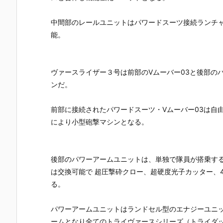
UNDAM UNI
マ』THE GH
『草薙素子』
ィ 2.0』可動
VERSE『ST
OST IN THE
THE GHOST
フィギュア
RIKE FREED
SHELL 可動フ
IN THE SHEL
約【バンダ
中間部のレールユニットはパワードスーツ接続ランチャ
OM GUNDA
ィギュア予約
L 可動フィギ
イ】より20
能。
M RENEWA
【バンダイ】
ュア予約【バ
7年1月発売
L/ストライク
より2027年1
ンダイ】より
定♪
フリーダムガ
月発売予定♪
2027年1月発
ンダム』可動
売予定♪
ヴァースライザー３号は前部のVムーバー03と後部の
フィギュア予
ンだ。
約【バンダ
イ】より202
6年12月発売
前部に接続されたパワードスーツ・Vムーバー03は自
予定♪
により小型砲撃マシンとなる。
後部のパワーアームユニットは、単独で隊員が搭乗す
は交換可能で 超圧撃砕クロー、超硬度光子カッター、
る。
パワーアームユニットはランドセル型のエナジーユニ
ームとなり全てのトライヴァースシリーズ（トライダ