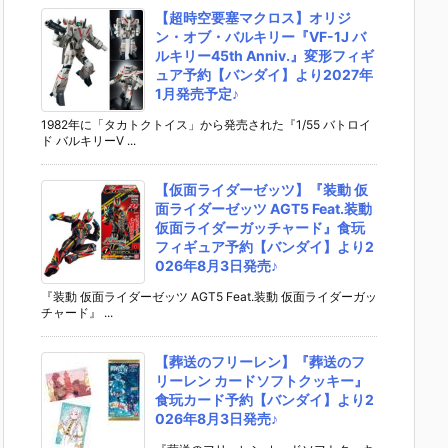
【超時空要塞マクロス】オリジ
ン・オブ・バルキリー『VF-1J バ
ルキリー45th Anniv.』変形フィギ
ュア予約【バンダイ】より2027年
1月発売予定♪
1982年に「タカトクトイス」から発売された『1/55 バトロイ
ド バルキリーV ...
【仮面ライダーゼッツ】『装動 仮
面ライダーゼッツ AGT5 Feat.装動
仮面ライダーガッチャード』食玩
フィギュア予約【バンダイ】より2
026年8月3日発売♪
『装動 仮面ライダーゼッツ AGT5 Feat.装動 仮面ライダーガッ
チャード』 ...
【葬送のフリーレン】『葬送のフ
リーレン カードソフトクッキー』
食玩カード予約【バンダイ】より2
026年8月3日発売♪