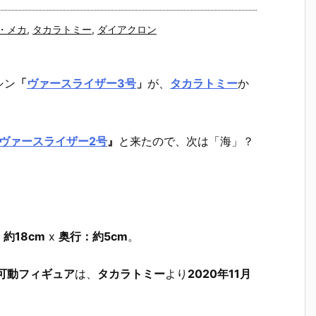
・メカ
,
タカラトミー
,
ダイアクロン
シン
「
ヴァースライザー3号
」
が、
タカラトミー
か
ヴァースライザー2号
』
と来たので、次は「海」？
約18cm
x
奥行：約5cm
。
』可動フィギュア
は、
タカラトミー
より
2020年11月