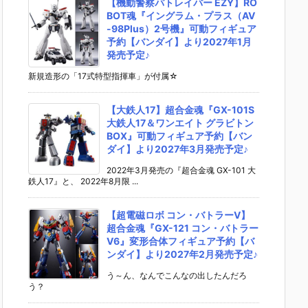
【機動警察パトレイバー EZY】RO
BOT魂『イングラム・プラス（AV
-98Plus）2号機』可動フィギュア
予約【バンダイ】より2027年1月
発売予定♪
新規造形の「17式特型指揮車」が付属☆
【大鉄人17】超合金魂『GX-101S
大鉄人17＆ワンエイト グラビトン
BOX』可動フィギュア予約【バン
ダイ】より2027年3月発売予定♪
2022年3月発売の『超合金魂 GX-101 大
鉄人17』と、 2022年8月限 ...
【超電磁ロボ コン・バトラーV】
超合金魂『GX-121 コン・バトラー
V6』変形合体フィギュア予約【バ
ンダイ】より2027年2月発売予定♪
う～ん、なんでこんなの出したんだろ
う？