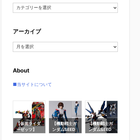
カ
テ
ゴ
リ
アーカイブ
ー
ア
ー
カ
イ
About
ブ
■当サイトについて
要塞
【仮面ライダ
【機動戦士ガ
【機動戦士ガ
【攻殻
】オ
ーゼッツ】
ンダムSEED
ンダムSEED
隊】RO
オ
『装動 仮面ラ
DESTINY】
DESTINY】G
魂『フ