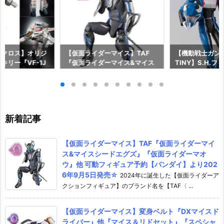
マクロス】オリジ
【仮面ライダーマイス】TAF
【機動戦士ガンダム
キリー『VF-1J
『仮面ライダーマイス&マイス
TINY】S.H.
 Anniv.』変形
シードエグズ』『仮面ライダー
『キラ・ヤマト
約【バンダイ】よ
マオウ』他 可動フィギュア予約
長国パイロットス
発売予定♪
【バンダイ】より2026年9月5
可動フィギュア
日発売☆
イ】より2026年
新着記事
【仮面ライダーマイス】TAF『仮面ライダーマイ
ス&マイスシードエグズ』『仮面ライダーマオ
ウ』他 可動フィギュア予約【バンダイ】より202
6年9月5日発売☆
2024年に誕生した【仮面ライダーア
クションフィギュア】のブランド名を【TAF〈 ...
【仮面ライダーマイス】変身ベルト『DXマイスド
ライバー』他『マイス＆リドセット』『スペシャ