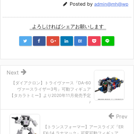
Posted by
admin@mh@wp
よろしければシェアお願いします
B!
Next
【ダイアクロン】トライヴァース『DA-60
ヴァースライザー3号』可動フィギュア
【タカラトミー】より2020年11月発売予定
♪
Prev
【トランスフォーマー】アースライズ『ER
EX-14 ラナマック』可変可動フィギュア