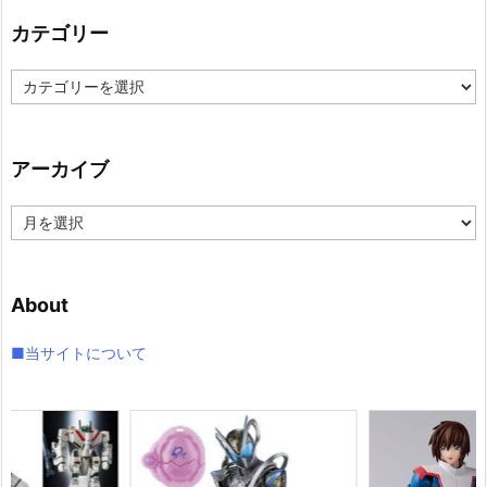
カテゴリー
カ
テ
ゴ
リ
アーカイブ
ー
ア
ー
カ
イ
About
ブ
■当サイトについて