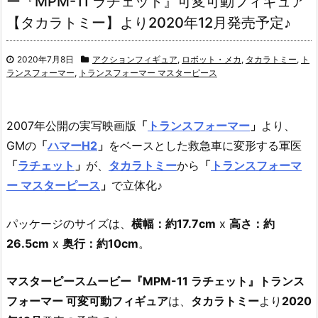
ー『MPM-11 ラチェット』可変可動フィギュア
【タカラトミー】より2020年12月発売予定♪
2020年7月8日
アクションフィギュア
,
ロボット・メカ
,
タカラトミー
,
ト
ランスフォーマー
,
トランスフォーマー マスターピース
2007年公開の実写映画版
「
トランスフォーマー
」
より、
GMの
「
ハマーH2
」
をベースとした救急車に変形する軍医
「
ラチェット
」
が、
タカラトミー
から
「
トランスフォーマ
ー マスターピース
」
で立体化♪
パッケージのサイズは、
横幅：約17.7cm
x
高さ：約
26.5cm
x
奥行：約10cm
。
マスターピースムービー『MPM-11 ラチェット』トランス
フォーマー 可変可動フィギュア
は、
タカラトミー
より
2020