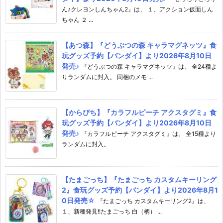
ん♪クレヨンしんちゃん2』は、 １、アクション仮面しん
ちゃん ２ ...
【あつ森】『どうぶつの森 キャラマグネッツ』食
玩グッズ予約【バンダイ】より2026年8月10日
発売♪
『どうぶつの森 キャラマグネッツ』は、 全24種よ
りランダムに封入。 同梱のメモ ...
【からぴち】『カラフルピーチ アクスタグミ』食
玩グッズ予約【バンダイ】より2026年8月10日
発売♪
『カラフルピーチ アクスタグミ』は、 全15種より
ランダムに封入。
【たまごっち】『たまごっち カスタムキーリング
2』食玩グッズ予約【バンダイ】より2026年8月1
0日発売☆
『たまごっち カスタムキーリング2』は、
１、新種発見!!たまごっち 白（柄） ...