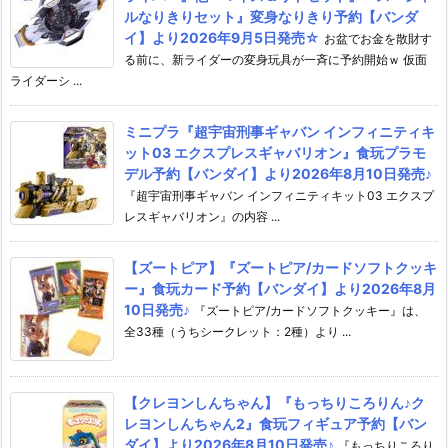
ルなりきりセット』変身なりきり予約【バンダ
イ】より2026年9月5日発売☆
お盆でお金を散財す
る前に、新ライダーの変身玩具が一斉に予約開始ｗ 仮面
ライダーシ ...
ミニプラ『超宇宙刑事ギャバン インフィニティキ
ット03 エクスプレスギャバリオン』食玩プラモ
デル予約【バンダイ】より2026年8月10日発売♪
『超宇宙刑事ギャバン インフィニティキット03 エクスプ
レスギャバリオン』の内容 ...
【ズートピア】『ズートピア/カードソフトクッキ
ー』食玩カード予約【バンダイ】より2026年8月
10日発売♪
『ズートピア/カードソフトクッキー』は、
全33種（うちシークレット：2種）より ...
【クレヨンしんちゃん】『もっちりころりん♪ク
レヨンしんちゃん2』食玩フィギュア予約【バン
ダイ】より2026年8月10日発売♪
『もっちりころり