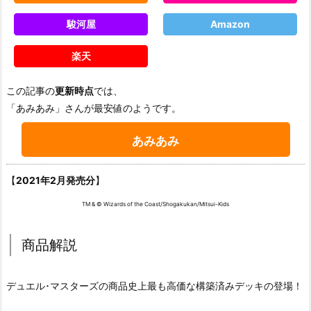
駿河屋
Amazon
楽天
この記事の
更新時点
では、
「あみあみ」さんが最安値のようです。
あみあみ
【
2021年2月発売分
】
TM & © Wizards of the Coast/Shogakukan/Mitsui-Kids
商品解説
デュエル･マスターズの商品史上最も高価な構築済みデッキの登場！