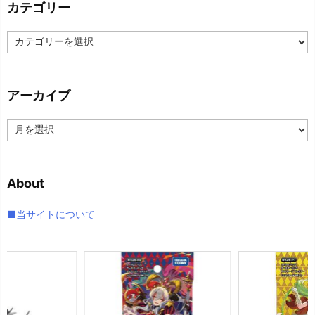
カテゴリー
カ
テ
ゴ
リ
アーカイブ
ー
ア
ー
カ
イ
About
ブ
■当サイトについて