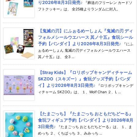
り2026年8月3日発売♪
『葬送のフリーレン カードソ
フトクッキー』は、 全25種よりランダムに封入。
【鬼滅の刃】にふぉるめーしょん『鬼滅の刃 ディ
フォルメシールウエハース 其ノ十五』食玩シール
予約【バンダイ】より2026年8月3日発売♪
『にふ
ぉるめーしょん 鬼滅の刃ディフォルメシールウエハース
其ノ十五』は、 全3 ...
【Stray Kids】『ロリポップキャンディチャーム
SKZOO（スキズー）』食玩グッズ予約【バンダ
イ】より2026年8月3日発売♪
『ロリポップキャンデ
ィチャーム SKZOO』は、 １、Wolf Chan ２、L ...
【たまごっち】『たまごっち おともだちどーる』
食玩フィギュア予約【バンダイ】より2026年8月
3日発売♪
『たまごっち おともだちどーる』は、 １、ま
めっち ２、くちぱっち ３、みみっち ...