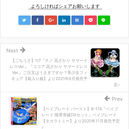
よろしければシェアお願いします
B!
Next
【ごちうさ】1/7『チノ 花ざかり サマード
レスVer.』『ココア 花ざかり サマードレス
Ver.』ご注文はうさぎですか？美少女フィ
ギュア【箱入り娘】より2021年6月発売予
定♪
Prev
【ベイブレード バースト】B-174『ベイブ
レード 限界突破DXセット』ベイブレード
【タカラトミー】より2020年11月発売予定
♪