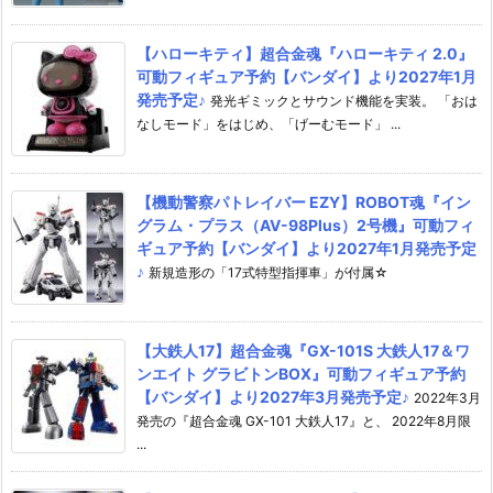
【ハローキティ】超合金魂『ハローキティ 2.0』
可動フィギュア予約【バンダイ】より2027年1月
発売予定♪
発光ギミックとサウンド機能を実装。 「おは
なしモード」をはじめ、「げーむモード」 ...
【機動警察パトレイバー EZY】ROBOT魂『イン
グラム・プラス（AV-98Plus）2号機』可動フィ
ギュア予約【バンダイ】より2027年1月発売予定
♪
新規造形の「17式特型指揮車」が付属☆
【大鉄人17】超合金魂『GX-101S 大鉄人17＆ワ
ンエイト グラビトンBOX』可動フィギュア予約
【バンダイ】より2027年3月発売予定♪
2022年3月
発売の『超合金魂 GX-101 大鉄人17』と、 2022年8月限
...