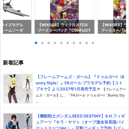
アライズモデル
【WIXOSS】ウィクロスTCG
【WIXOSS】ウ
 ストームソーダ
ブースターパック『CONFLICT
ブースターパック『
/100 プラモデル予
SELECTOR【WX26-P2】コン
SELECTOR【W
ー】より2027
フリクト・セレクター』TCGト
トレージ・セレ
♪
レカ予約【タカラトミー】より
レカ予約【タカ
2026年10月31日発売♪
2026年7月25
新着記事
【フレームアームズ・ガール】『ドゥルガーI〈B
unny Style〉』FAガール プラモデル予約【コト
ブキヤ】より2027年1月発売予定☆
【フレームアー
ムズ・ガール】に、 『FAガール ドゥルガーI〈Bunny Sty
...
【機動戦士ガンダムSEED DESTINY】S.H.フィギ
ュアーツ『キラ・ヤマト（オーブ連合首長国パイ
ロットスーツVer.）』可動フィギュア予約【バン