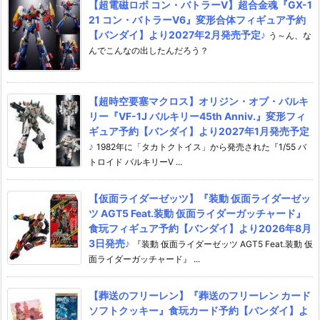
【超電磁ロボ コン・バトラーV】超合金魂『GX-1
21 コン・バトラーV6』変形合体フィギュア予約
【バンダイ】より2027年2月発売予定♪
う～ん、な
んでこんなの出したんだろう？
【超時空要塞マクロス】オリジン・オブ・バルキ
リー『VF-1J バルキリー45th Anniv.』変形フィ
ギュア予約【バンダイ】より2027年1月発売予定
♪
1982年に「タカトクトイス」から発売された『1/55 バ
トロイド バルキリーV ...
【仮面ライダーゼッツ】『装動 仮面ライダーゼッ
ツ AGT5 Feat.装動 仮面ライダーガッチャード』
食玩フィギュア予約【バンダイ】より2026年8月
3日発売♪
『装動 仮面ライダーゼッツ AGT5 Feat.装動 仮
面ライダーガッチャード』 ...
【葬送のフリーレン】『葬送のフリーレン カード
ソフトクッキー』食玩カード予約【バンダイ】よ