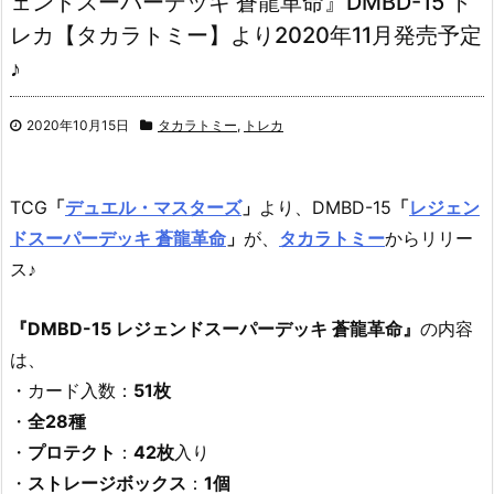
ェンドスーパーデッキ 蒼龍革命』DMBD-15 ト
レカ【タカラトミー】より2020年11月発売予定
♪
2020年10月15日
タカラトミー
,
トレカ
TCG
「
デュエル・マスターズ
」
より、
DMBD-15
「
レジェン
ドスーパーデッキ 蒼龍革命
」
が、
タカラトミー
からリリー
ス♪
『DMBD-15 レジェンドスーパーデッキ 蒼龍革命』
の内容
は、
・カード入数：
51枚
・
全28種
・
プロテクト
：
42枚
入り
・
ストレージボックス
：
1個