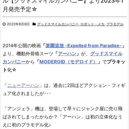
ル【グッドスマイルカンパニー】より2023年1
月発売予定☆
2022年8月9日
グッドスマイルカンパニー
,
ロボット・メカ
,
プラモデル
2014年公開の映画
「
楽園追放 -Expelled from Paradise-
」
より、機動外骨格スーツ
「
アーハン
」
が、
グッドスマイル
カンパニー
から
「
MODEROID（モデロイド）
」
で
プラキッ
ト
化☆
「
ニューアーハン
」は、過去に2回ほどアクション・フィギ
ュア化されましたが･･･
「アンジェラ」機は、登場して早々にジャンク屋に売り飛
ばされてしまったからか？「アーハン」は初の立体化なう
えに初のプラモデル化♪