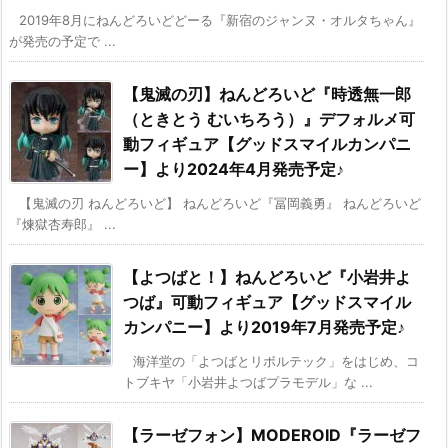
2019年8月にねんどろいどどーる『新宿のジャンヌ・オルタちゃん』
が発売の予定で ...
【鬼滅の刃】ねんどろいど『時透無一郎
（ときとう むいちろう）』デフォルメ可
動フィギュア【グッドスマイルカンパニ
ー】より2024年4月発売予定♪
【鬼滅の刃 ねんどろいど】 ねんどろいど『冨岡義勇』 ねんどろいど
『煉獄杏寿郎』 ...
【よつばと！】ねんどろいど『小岩井よ
つば』可動フィギュア【グッドスマイル
カンパニー】より2019年7月発売予定♪
海洋堂の「よつばとリボルテック」をはじめ、コ
トブキヤ「小岩井よつばプラモデル」な ...
【ラーゼフォン】MODEROID『ラーゼフ