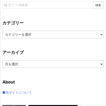
カテゴリー
カ
テ
ゴ
リ
アーカイブ
ー
ア
ー
カ
イ
About
ブ
■当サイトについて