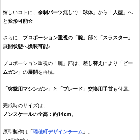
嬉しいコトに、
余剰パーツ無し
で
「球体」
から
「人型」
へ
と
変形可能
☆
さらに、
プロポーション重視
の
「腕」部
と
「スラスター」
展開状態
へ
換装可能
♪
プロポーション重視の「腕」部は、
差し替え
により
「ビー
ムガン」
の
展開
を再現。
「突撃用マシンガン」
と
「ブレード」交換用手首
も付属。
完成時のサイズは、
ノンスケール
の
全高：約14cm
。
原型製作は
「
瑞穂町デザインチーム
」
。