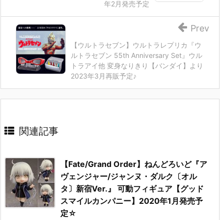
年2月発売予定
Prev
【ウルトラセブン】ウルトラレプリカ『ウ
ルトラセブン 55th Anniversary Set』ウル
トラアイ他 変身なりきり【バンダイ】より
2023年3月再販予定♪
関連記事
【Fate/Grand Order】ねんどろいど『ア
ヴェンジャー/ジャンヌ・ダルク〔オル
タ〕新宿Ver.』 可動フィギュア【グッド
スマイルカンパニー】2020年1月発売予
定☆