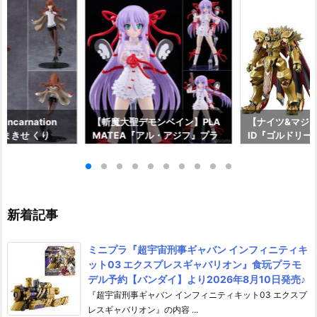
ncarnation
【斬魔大聖デモンベイン】PLA
【ナイツ&マジッ
まきせ くり
MATEA『アル・アジフ』プラ
ID『ゴルドリー
;GATE プラモデ
モデル予約【グッドスマイルカ
『ジルバティー
ドスマイルカンパ
ンパニー】より2027年4月発売
ラモデル予約【
26年12月発売予
予定☆
カンパニー】より
売予定♪
新着記事
ミニプラ『超宇宙刑事ギャバン インフィニティキ
ット03 エクスプレスギャバリオン』食玩プラモ
デル予約【バンダイ】より2026年8月10日発売♪
『超宇宙刑事ギャバン インフィニティキット03 エクスプ
レスギャバリオン』の内容 ...