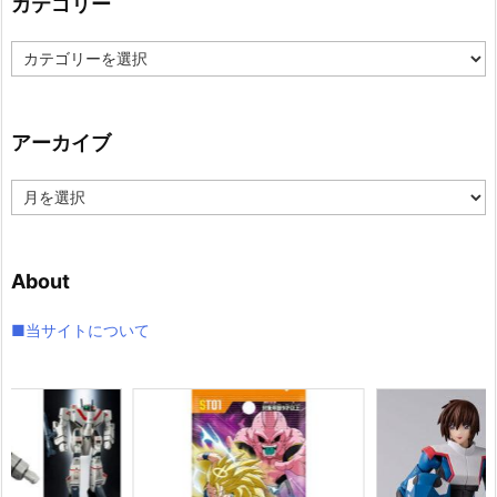
カテゴリー
カ
テ
ゴ
リ
アーカイブ
ー
ア
ー
カ
イ
About
ブ
■当サイトについて