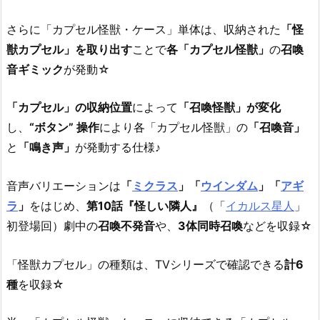
さらに「カプセル怪獣・ケース」単体は、収納された
「怪
獣カプセル」を取り出す
ことで
各「カプセル怪獣」
の
召喚
音ギミック
が発動☆
「カプセル」の収納位置
によって
「召喚怪獣」が変化
し、
“ボタン” 操作
により各「カプセル怪獣」の
「召喚音」
と
「鳴き声」
が発動する仕様♪
音声バリエーションは
「
ミクラス
」「
ウインダム
」「
アギ
ラ
」
をはじめ、
第10話『怪しい隣人』
（「
イカルス星人
」
初登場回）劇中の
召喚不発音
や、
3体同時召喚
などを収録☆
「怪獣カプセル」の種類は、TVシリーズで確認できる
計6
種
を収録☆