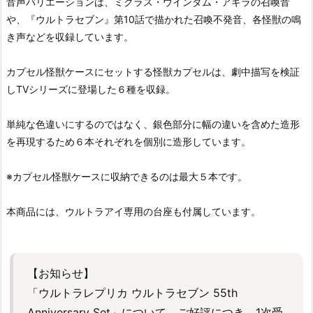
音声バリエーションは、ミクラス・ウインダム・アギラの召喚音
や、『ウルトラセブン』第10話で描かれた召喚不発音、各怪獣の鳴
き声などを収録しています。
カプセル怪獣ケースにセットする怪獣カプセルは、劇中描写を検証
しTVシリーズに登場した６種を収録。
単純な色違いにするのではなく、銀色部分に幅の違いを含めた造形
を再現するため６本それぞれを個別に造形しています。
※カプセル怪獣ケースに収納できるのは最大５本です。
本商品には、ウルトラアイ専用の台座も付属しています。
【お知らせ】
「ウルトラレプリカ ウルトラセブン 55th
Anniversary Set」について、ご好評につき、1次受