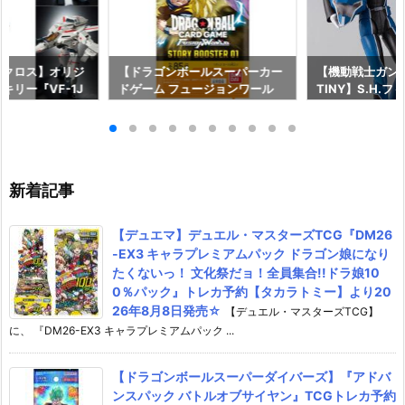
マクロス】オリジ
【ドラゴンボールスーパーカー
【機動戦士ガンダム
キリー『VF-1J
ドゲーム フュージョンワール
TINY】S.H.
 Anniv.』変形
ド】『STORY BOOSTER 01
『キラ・ヤマト
約【バンダイ】よ
［ST01］ストーリーブースタ
長国パイロットス
発売予定♪
ー01』TCGトレカ予約【バンダ
可動フィギュア
イ】より2026年8月8日発売♪
イ】より2026年
新着記事
【デュエマ】デュエル・マスターズTCG『DM26
-EX3 キャラプレミアムパック ドラゴン娘になり
たくないっ！ 文化祭だョ！全員集合!!ドラ娘10
0％パック』トレカ予約【タカラトミー】より20
26年8月8日発売☆
【デュエル・マスターズTCG】
に、 『DM26-EX3 キャラプレミアムパック ...
【ドラゴンボールスーパーダイバーズ】『アドバ
ンスパック バトルオブサイヤン』TCGトレカ予約