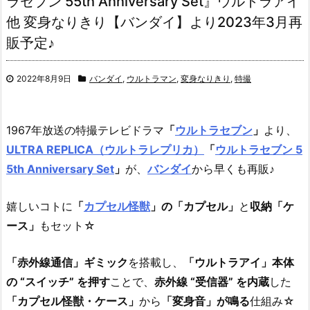
ラセブン 55th Anniversary Set』ウルトラアイ
他 変身なりきり【バンダイ】より2023年3月再
販予定♪
2022年8月9日
バンダイ
,
ウルトラマン
,
変身なりきり
,
特撮
1967年放送の特撮テレビドラマ
「
ウルトラセブン
」
より、
ULTRA REPLICA（ウルトラレプリカ）
「
ウルトラセブン 5
5th Anniversary Set
」
が、
バンダイ
から早くも再販♪
嬉しいコトに
「
カプセル怪獣
」の「カプセル」
と
収納「ケ
ース」
もセット☆
「赤外線通信」ギミック
を搭載し、
「ウルトラアイ」本体
の “スイッチ” を押す
ことで、
赤外線 “受信器” を内蔵
した
「カプセル怪獣・ケース」
から
「変身音」が鳴る
仕組み☆