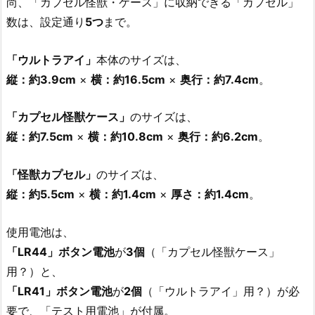
尚、「カプセル怪獣・ケース」に収納できる「カプセル」
数は、設定通り
5つ
まで。
「ウルトラアイ」
本体のサイズは、
縦：約3.9cm
×
横：約16.5cm
×
奥行：約7.4cm
。
「カプセル怪獣ケース」
のサイズは、
縦：約7.5cm
×
横：約10.8cm
×
奥行：約6.2cm
。
「怪獣カプセル」
のサイズは、
縦：約5.5cm
×
横：約1.4cm
×
厚さ：約1.4cm
。
使用電池は、
「LR44」ボタン電池
が
3個
（「カプセル怪獣ケース」
用？）と、
「LR41」ボタン電池
が
2個
（「ウルトラアイ」用？）が必
要で、「テスト用電池」が付属。