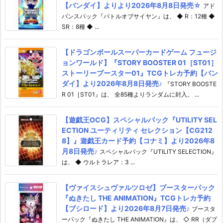
【バンダイ】よりより2026年8月8日発売☆
アド
バンスパック『バトルオブサイヤン』は、 ◆ R：12種 ◆
SR：8種 ◆ ...
【ドラゴンボールスーパーカードゲーム フュージ
ョンワールド】『STORY BOOSTER 01［ST01］
ストーリーブースター01』TCGトレカ予約【バン
ダイ】より2026年8月8日発売♪
『STORY BOOSTE
R 01［ST01』は、 全85種よりランダムに封入。 ...
【遊戯王OCG】スペシャルパック『UTILITY SEL
ECTION ユーティリティ セレクション【CG212
8】』遊戯王カード予約【コナミ】より2026年8
月8日発売♪
スペシャルパック『UTILITY SELECTION』
は、 ◆ ウルトラレア：3 ...
【ヴァイスシュヴァルツロゼ】ブースターパック
『ぬきたし THE ANIMATION』TCGトレカ予約
【ブシロード】より2026年8月7日発売♪
ブースタ
ーパック『ぬきたし THE ANIMATION』は、 ◇ RR（ダブ