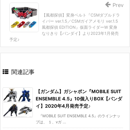
Prev
【風都探偵】変身ベルト『CSMダブルドラ
イバー ver.1.5／CSMガイアメモリ ver.1.5
風都探偵 EDITION』仮面ライダーW 変身
なりきり【バンダイ】より2023年1月発売
予定♪
関連記事
【ガンダム】ガシャポン『MOBILE SUIT
ENSEMBLE 4.5』10個入りBOX【バンダ
イ】2020年4月発売予定♪
『MOBILE SUIT ENSEMBLE 4.5』のラインナッ
プは、 １、vガ ...