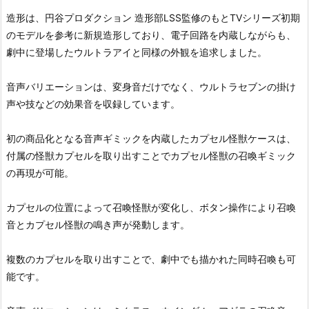
造形は、円谷プロダクション 造形部LSS監修のもとTVシリーズ初期
のモデルを参考に新規造形しており、電子回路を内蔵しながらも、
劇中に登場したウルトラアイと同様の外観を追求しました。
音声バリエーションは、変身音だけでなく、ウルトラセブンの掛け
声や技などの効果音を収録しています。
初の商品化となる音声ギミックを内蔵したカプセル怪獣ケースは、
付属の怪獣カプセルを取り出すことでカプセル怪獣の召喚ギミック
の再現が可能。
カプセルの位置によって召喚怪獣が変化し、ボタン操作により召喚
音とカプセル怪獣の鳴き声が発動します。
複数のカプセルを取り出すことで、劇中でも描かれた同時召喚も可
能です。