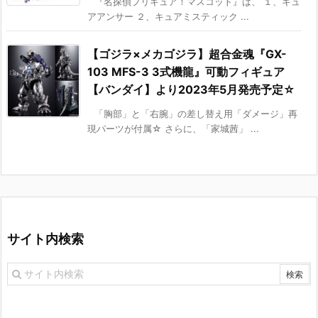
『名探偵プリキュア！マスコット』は、 １、キュ
アアンサー ２、キュアミスティック ...
【ゴジラ×メカゴジラ】超合金魂『GX-
103 MFS-3 3式機龍』可動フィギュア
【バンダイ】より2023年5月発売予定☆
「胸部」と「右腕」の差し替え用「ダメージ」再
現パーツが付属☆ さらに、「家城茜」 ...
サイト内検索