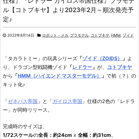
仕様』『レドラー ガイロス帝国仕様』プラモデ
ル【コトブキヤ】より2023年2月～順次発売予
定♪
2022年9月14日
ロボット・メカ
,
プラモデル
,
コトブキヤ
,
HMM
,
ゾイド
「タカラトミー」の玩具シリーズ
「
ゾイド（ZOIDS）
」
よ
り、ドラゴン型戦闘機ゾイド
「
レドラー
」
が、
コトブキヤ
から
「
HMM（ハイエンド マスターモデル）
」
で初（？）の
キット化♪
「
ゼネバス帝国
」と「
ガイロス帝国
」仕様の2色の「レドラ
ー」が同時リリース。
完成時のサイズは、
1/72スケール
の
全長：約24cm
x
全幅：約31cm
。