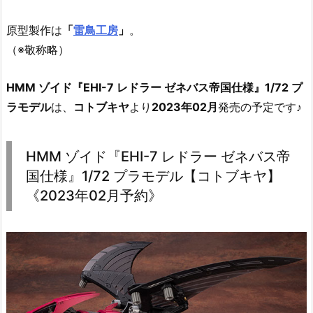
原型製作は
「
雷鳥工房
」
。
（※敬称略）
HMM ゾイド『EHI-7 レドラー ゼネバス帝国仕様』1/72 プ
ラモデル
は、
コトブキヤ
より
2023年02月
発売の予定です♪
HMM ゾイド『EHI-7 レドラー ゼネバス帝
国仕様』1/72 プラモデル【コトブキヤ】
《2023年02月予約》