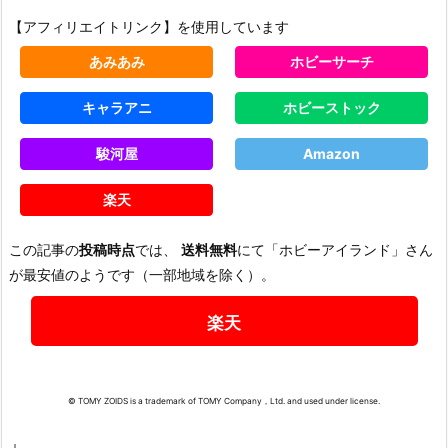
【アフィリエイトリンク】を使用しています
あみあみ
ホビーサーチ
キャラアニ
ホビーストック
駿河屋
Amazon
楽天
この記事の
投稿時点
では、
送料無料
にて「ホビーアイランド」さん
が最安値のようです（一部地域を除く）。
楽天
© TOMY ZOIDS is a trademark of TOMY Company，Ltd. and used under license.