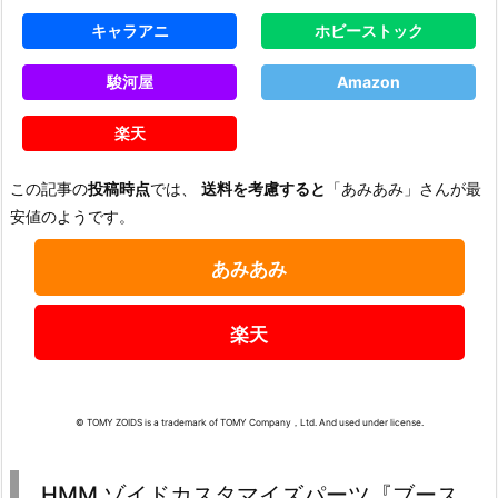
キャラアニ
ホビーストック
駿河屋
Amazon
楽天
この記事の
投稿時点
では、
送料を考慮すると
「あみあみ」さんが最
安値のようです。
あみあみ
楽天
© TOMY ZOIDS is a trademark of TOMY Company，Ltd. And used under license.
HMM ゾイドカスタマイズパーツ『ブース