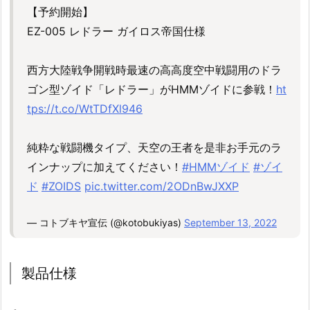
【予約開始】
EZ-005 レドラー ガイロス帝国仕様
西方大陸戦争開戦時最速の高高度空中戦闘用のドラ
ゴン型ゾイド「レドラー」がHMMゾイドに参戦！
ht
tps://t.co/WtTDfXl946
純粋な戦闘機タイプ、天空の王者を是非お手元のラ
インナップに加えてください！
#HMMゾイド
#ゾイ
ド
#ZOIDS
pic.twitter.com/2ODnBwJXXP
— コトブキヤ宣伝 (@kotobukiyas)
September 13, 2022
製品仕様