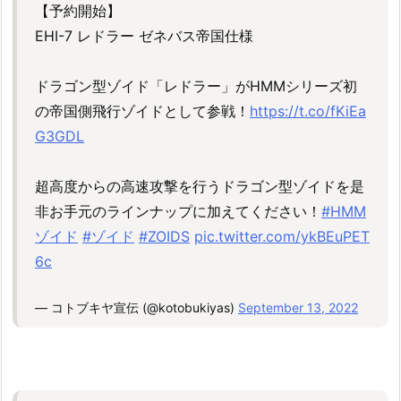
【予約開始】
EHI-7 レドラー ゼネバス帝国仕様
ドラゴン型ゾイド「レドラー」がHMMシリーズ初
の帝国側飛行ゾイドとして参戦！
https://t.co/fKiEa
G3GDL
超高度からの高速攻撃を行うドラゴン型ゾイドを是
非お手元のラインナップに加えてください！
#HMM
ゾイド
#ゾイド
#ZOIDS
pic.twitter.com/ykBEuPET
6c
— コトブキヤ宣伝 (@kotobukiyas)
September 13, 2022