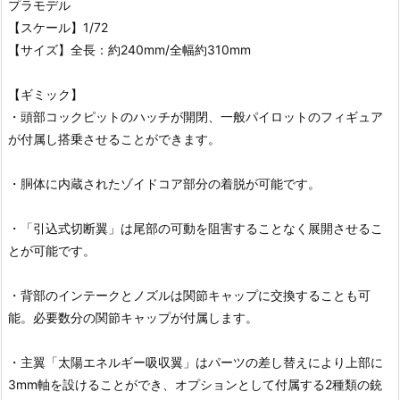
プラモデル
【スケール】1/72
【サイズ】全長：約240mm/全幅約310mm
【ギミック】
・頭部コックピットのハッチが開閉、一般パイロットのフィギュア
が付属し搭乗させることができます。
・胴体に内蔵されたゾイドコア部分の着脱が可能です。
・「引込式切断翼」は尾部の可動を阻害することなく展開させるこ
とが可能です。
・背部のインテークとノズルは関節キャップに交換することも可
能。必要数分の関節キャップが付属します。
・主翼「太陽エネルギー吸収翼」はパーツの差し替えにより上部に
3mm軸を設けることができ、オプションとして付属する2種類の銃