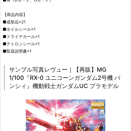
【商品内容】
■成形品×21
■ホイルシール×1
■ドライデカール×1
■テトロンシール×1
■取扱説明書×1
サンプル写真レヴュー｜【再販】MG
1/100『RX-0 ユニコーンガンダム2号機 バ
ンシィ』機動戦士ガンダムUC プラモデル