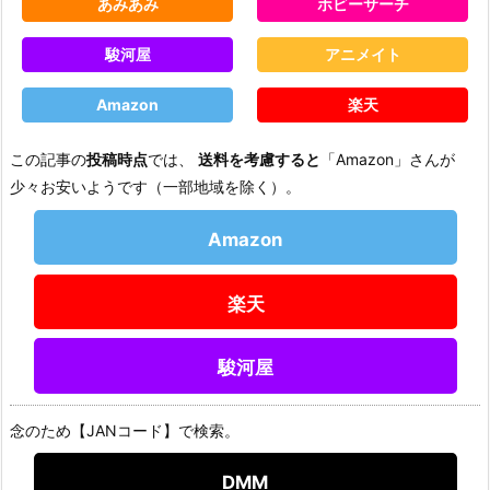
あみあみ
ホビーサーチ
駿河屋
アニメイト
Amazon
楽天
この記事の
投稿時点
では、
送料を考慮すると
「Amazon」さんが
少々お安いようです（一部地域を除く）。
Amazon
楽天
駿河屋
念のため【JANコード】で検索。
DMM