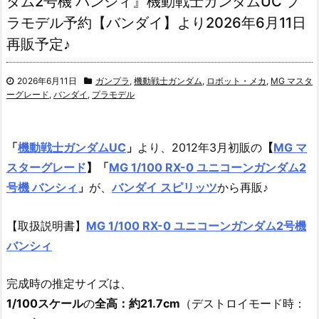
ダム2号機 バンシィ』機動戦士ガンダムUC プ
ラモデル予約【バンダイ】より2026年6月11日
再販予定♪
2026年6月11日
ガンプラ
,
機動戦士ガンダム
,
ロボット・メカ
,
MG マスタ
ーグレード
,
バンダイ
,
プラモデル
「
機動戦士ガンダムUC
」
より、2012年3月初販の
【
MG マ
スターグレード
】
「
MG 1/100 RX-0 ユニコーンガンダム2
号機 バンシィ
」
が、
バンダイ スピリッツ
から再販♪
【取扱説明書】
MG 1/100 RX-0 ユニコーンガンダム2号機
バンシィ
完成時の推定サイズは、
1/100スケール
の
全高：約21.7cm
（デストロイモード時：