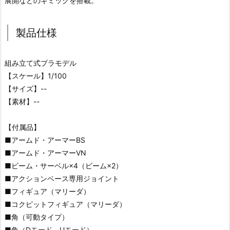
展開などのギミックを搭載。
製品仕様
組み立て式プラモデル
【スケール】1/100
【サイズ】--
【素材】--
【付属品】
■アームド・アーマーBS
■アームド・アーマーVN
■ビーム・サーベル×4（ビーム×2）
■アクションベース専用ジョイント
■フィギュア（マリーダ）
■コクピットフィギュア（マリーダ）
■角（可動タイプ）
■角（Dモード、Uモード）