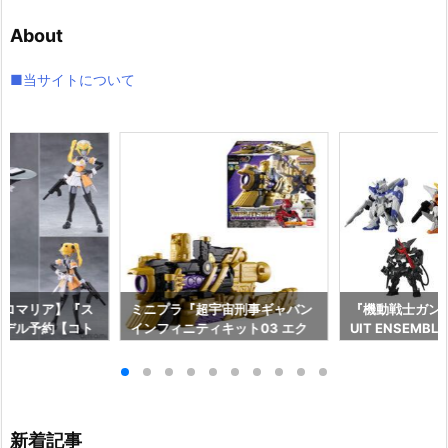
イ
About
ブ
■当サイトについて
ガロマリア】『ス
ミニプラ『超宇宙刑事ギャバン
『機動戦士ガンダム
モデル予約【コト
インフィニティキット03 エク
UIT ENSEMBL
026年12月発売
スプレスギャバリオン』食玩プ
メ可動フィギュ
ラモデル予約【バンダイ】より
イ】より2026年
2026年8月10日発売♪
新着記事