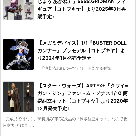
じょう あかね）』SSSS.GRIDMAN フィ
ギュア【コトブキヤ】より2025年3月再
販予定♪
【メガミデバイス】1/1『BUSTER DOLL
ガンナー』プラモデル【コトブキヤ】よ
り2024年1月発売予定☆
「塗装済み顔パーツ」は、全部で3種類♪
【スター・ウォーズ】ARTFX+『クワイ=
ガン・ジン』ファントム・メナス 1/10 簡
易組立キット【コトブキヤ】より2020年
12月発売予定♪
完成品ではなく、塗装済み“半”完成品の「簡易組立キット」なので要
注意★ とは言っ ...