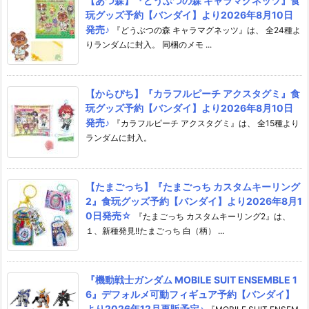
【あつ森】『どうぶつの森 キャラマグネッツ』食
玩グッズ予約【バンダイ】より2026年8月10日
発売♪
『どうぶつの森 キャラマグネッツ』は、 全24種よ
りランダムに封入。 同梱のメモ ...
【からぴち】『カラフルピーチ アクスタグミ』食
玩グッズ予約【バンダイ】より2026年8月10日
発売♪
『カラフルピーチ アクスタグミ』は、 全15種より
ランダムに封入。
【たまごっち】『たまごっち カスタムキーリング
2』食玩グッズ予約【バンダイ】より2026年8月1
0日発売☆
『たまごっち カスタムキーリング2』は、
１、新種発見!!たまごっち 白（柄） ...
『機動戦士ガンダム MOBILE SUIT ENSEMBLE 1
6』デフォルメ可動フィギュア予約【バンダイ】
より2026年12月再販予定♪