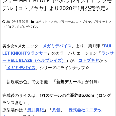
ンサー HELL BLAZE（ヘルブレイズ）』プラモ
デル【コトブキヤ】より2020年1月発売予定♪
2019年8月20日
ロボット・メカ
,
プラモデル
,
コトブキヤ
,
プラキットフ
ィギュア
,
メガミデバイス
美少女×メカニック
「
メガミデバイス
」
より、第11弾
『
BUL
LET KNIGHTS ランサー
』
のカラーバリエーション
「
ランサ
ー HELL BLAZE（ヘルブレイズ）
」
が、
コトブキヤ
から
「
メガミデバイス
」
シリーズにラインナップ☆
「新規成形色」である他、
「新規デカール」
が付属♪
完成後のサイズは、
1/1スケール
の
全高約35.6cm
（ロング
ランス含む）。
原型製作は
「
浅井真紀
」「
八音
」「
株式会社ユニテッ