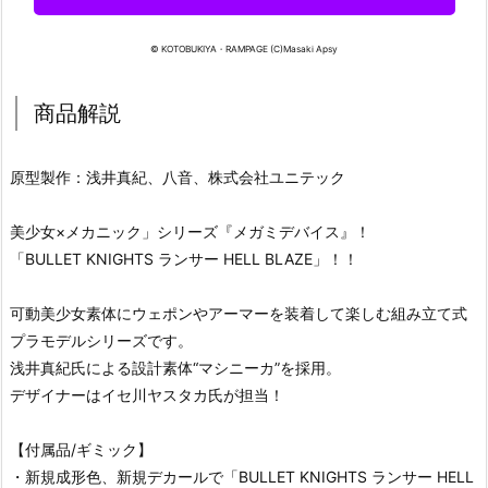
© KOTOBUKIYA・RAMPAGE (C)Masaki Apsy
商品解説
原型製作：浅井真紀、八音、株式会社ユニテック
美少女×メカニック」シリーズ『メガミデバイス』！
「BULLET KNIGHTS ランサー HELL BLAZE」！！
可動美少女素体にウェポンやアーマーを装着して楽しむ組み立て式
プラモデルシリーズです。
浅井真紀氏による設計素体“マシニーカ”を採用。
デザイナーはイセ川ヤスタカ氏が担当！
【付属品/ギミック】
・新規成形色、新規デカールで「BULLET KNIGHTS ランサー HELL