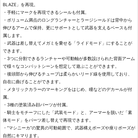
BLAZE」を再現。
・手軽にマークを再現できるシールも付属。
・ボリューム満点のロングランチャーとラージシールドは背中から
伸びるアームで保持。更にサポートとして武器を支えるベースも付
属します。
・武器は差し替えてメガミを乗せる「ライドモード」にすることが
できます。
・3つに分割できるランチャーや可動軸が多数設けられた背面アーム
で様々なコンバットシーンを想定して遊ぶことができます。
・後頭部から伸びるチューブは柔らかいリード線を使用しており、
自在に曲げることができます。
・メタリックカラーのマーキングをはじめ、瞳などのデカールが付
属。
・3種の塗装済み顔パーツが付属。
・騎士をモチーフにした「武装モード」と、アーマーを脱いだ「素
体モード」をパーツ差し替えで再現できます。
・“マシニーカ”の驚異の可動範囲で、武器構えポーズや座りポーズが
自然にキマります。