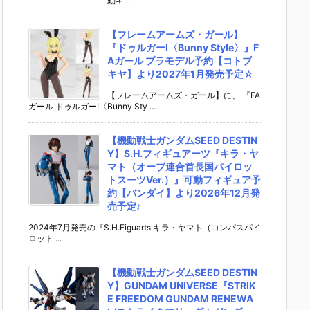
動ギ ...
【フレームアームズ・ガール】
『ドゥルガーI〈Bunny Style〉』F
Aガール プラモデル予約【コトブ
キヤ】より2027年1月発売予定☆
【フレームアームズ・ガール】に、 『FA
ガール ドゥルガーI〈Bunny Sty ...
【機動戦士ガンダムSEED DESTIN
Y】S.H.フィギュアーツ『キラ・ヤ
マト（オーブ連合首長国パイロッ
トスーツVer.）』可動フィギュア予
約【バンダイ】より2026年12月発
売予定♪
2024年7月発売の『S.H.Figuarts キラ・ヤマト（コンパスパイ
ロット ...
【機動戦士ガンダムSEED DESTIN
Y】GUNDAM UNIVERSE『STRIK
E FREEDOM GUNDAM RENEWA