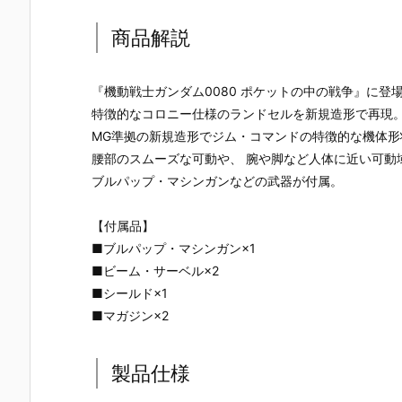
商品解説
『機動戦士ガンダム0080 ポケットの中の戦争』に登
特徴的なコロニー仕様のランドセルを新規造形で再現
MG準拠の新規造形でジム・コマンドの特徴的な機体形
腰部のスムーズな可動や、 腕や脚など人体に近い可動
ブルパップ・マシンガンなどの武器が付属。
【付属品】
■ブルパップ・マシンガン×1
■ビーム・サーベル×2
■シールド×1
■マガジン×2
【機動戦士ガ
【ガンプラ】
【ガンプラ】
【ガンプラ
製品仕様
ンダムSEED
MG 1/100
RG 1/144『ν
HGBD 1/144
DESTINY】G
『エールスト
ガンダム』機
『ガンダム