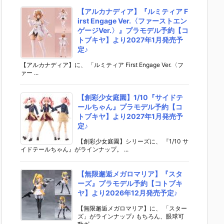
【アルカナディア】『ルミティア F
irst Engage Ver.〈ファーストエン
ゲージVer.〉』プラモデル予約【コ
トブキヤ】より2027年1月発売予
定♪
【アルカナディア】に、 「ルミティア First Engage Ver.〈フ
ァー ...
【創彩少女庭園】1/10『サイドテ
ールちゃん』プラモデル予約【コ
トブキヤ】より2027年1月発売予
定♪
【創彩少女庭園】シリーズに、 『1/10 サ
イドテールちゃん』がラインナップ。 ...
【無限邂逅メガロマリア】『スタ
ーズ』プラモデル予約【コトブキ
ヤ】より2026年12月発売予定♪
【無限邂逅メガロマリア】に、 「スター
ズ」がラインナップ♪ もちろん、眼球可