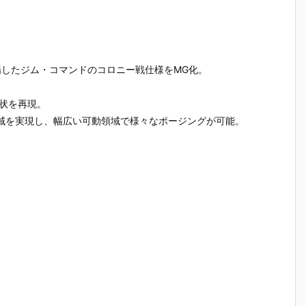
場したジム・コマンドのコロニー戦仕様をMG化。
。
状を再現。
域を実現し、幅広い可動領域で様々なポージングが可能。
】
【ガンプラ】
【ガンプラ】
【ガンプラ】
【ガンプ
HG 1/144
HG 1/144
HGFC 1/144
HGUC 1/1
ダ
『ガンダムレ
『ブラックナ
『マスターガ
『スター