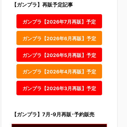
【ガンプラ】再販予定記事
ガンプラ【2026年7月再販】予定
ガンプラ【2026年6月再販】予定
ガンプラ【2026年5月再販】予定
ガンプラ【2026年4月再販】予定
ガンプラ【2026年3月再販】予定
【ガンプラ】7月-9月再販･予約販売