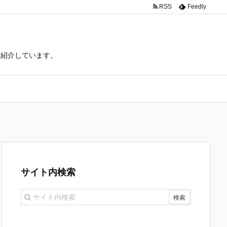
RSS
Feedly
て紹介しています。
サイト内検索