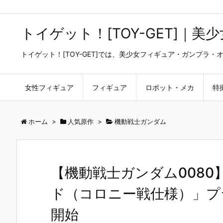
トイゲット！[TOY-GET]｜
トイゲット！[TOY-GET]では、美少女フィギュア・ガンプ
女性フィギュア
フィギュア
ロボット・メカ
特
ホーム
>
人気原作
>
機動戦士ガンダム
【機動戦士ガンダム0080】
ド（コロニー戦仕様）」プ
開始