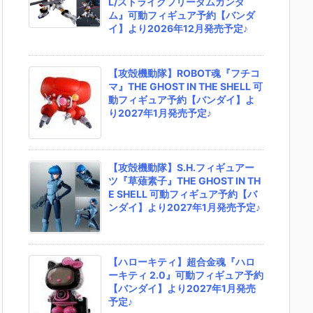
L/ストライクフリーダムガンダ
ム』可動フィギュア予約【バンダ
イ】より2026年12月発売予定♪
【攻殻機動隊】ROBOT魂『フチコ
マ』THE GHOST IN THE SHELL 可
動フィギュア予約【バンダイ】よ
り2027年1月発売予定♪
【攻殻機動隊】S.H.フィギュアー
ツ『草薙素子』THE GHOST IN TH
E SHELL 可動フィギュア予約【バ
ンダイ】より2027年1月発売予定♪
【ハローキティ】超合金魂『ハロ
ーキティ 2.0』可動フィギュア予約
【バンダイ】より2027年1月発売
予定♪