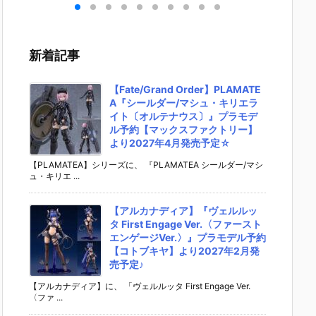
機動
ガ（レズン・
S.H.フィギュ
UNDAM UNI
ライク
ダム
シュナイダー
アーツ『キ
VERSE『ST
ム Ver.
モデ
専用機）』機
ラ・ヤマト
RIKE FREED
機動戦
バン
動戦士ガンダ
（オーブ連合
OM GUNDA
ダムSEE
新着記事
20
ム 逆襲のシャ
首長国パイロ
M RENEWA
ラモデ
0日
ア プラモデル
ットスーツVe
L/ストライク
【バン
予約【バンダ
r.）』可動フ
フリーダムガ
より20
【Fate/Grand Order】PLAMATE
イ】2026年7
ィギュア予約
ンダム』可動
月30日
A『シールダー/マシュ・キリエラ
月30日再販予
【バンダイ】
フィギュア予
定♪
イト〔オルテナウス〕』プラモデ
定♪
より2026年1
約【バンダ
ル予約【マックスファクトリー】
2月発売予定♪
イ】より202
より2027年4月発売予定☆
6年12月発売
予定♪
【PLAMATEA】シリーズに、 『PLAMATEA シールダー/マシ
ュ・キリエ ...
【アルカナディア】『ヴェルルッ
タ First Engage Ver.〈ファースト
エンゲージVer.〉』プラモデル予約
【コトブキヤ】より2027年2月発
売予定♪
【アルカナディア】に、 「ヴェルルッタ First Engage Ver.
〈ファ ...