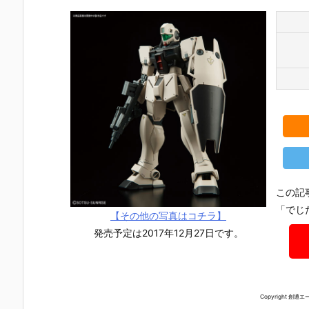
この記
「でじ
【その他の写真はコチラ】
発売予定は2017年12月27日です。
Copyright 創