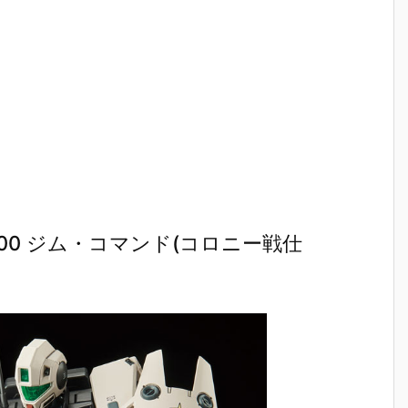
カ
ギルス』機動
イトスコード
ンダム＆風雲
ェガン』
ム
戦士ガンダム
カルラ』機動
再起』機動武
戦士ガン
バ
AGE プラモデ
戦士ガンダム
闘伝Gガンダ
UC プラ
デ
ル予約【バン
SEED FREED
ム プラモデル
ル予約【
ン
ダイ】より20
OM プラモデ
予約【バンダ
ダイ】より
0
26年7月30日
ル予約【バン
イ】より202
26年7月3
日
再販予定♪
ダイ】より20
6年7月30日
再販予定♪
26年7月30日
再販予定♪
再販予定♪
100 ジム・コマンド(コロニー戦仕