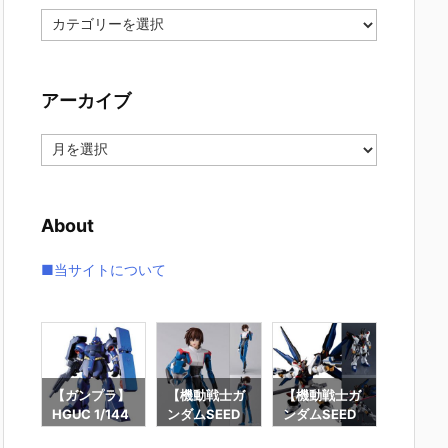
カ
テ
ゴ
リ
アーカイブ
ー
ア
ー
カ
イ
About
ブ
■当サイトについて
ラ】
【ガンプラ】
【機動戦士ガ
【機動戦士ガ
【ガン
44
HGUC 1/144
ンダムSEED
ンダムSEED
MG 1/1
クジ
『ギラ・ドー
DESTINY】
DESTINY】G
『エー