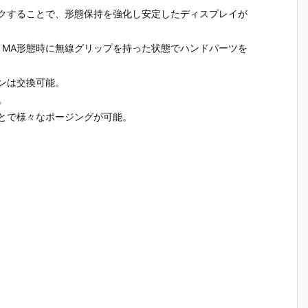
カ
ギルス』機動
イトスコード
ンダム＆風雲
ェガン』
ックすることで、形態保持を強化し安定したディスプレイが
ム
戦士ガンダム
カルラ』機動
再起』機動武
戦士ガン
バ
AGE プラモデ
戦士ガンダム
闘伝Gガンダ
UC プラ
デ
ル予約【バン
SEED FREED
ム プラモデル
ル予約【
。MA形態時に無線グリップを持った状態でハンドパーツを
ン
ダイ】より20
OM プラモデ
予約【バンダ
ダイ】より
0
26年7月30日
ル予約【バン
イ】より202
26年7月3
日
再販予定♪
ダイ】より20
6年7月30日
再販予定♪
ンは交換可能。
26年7月30日
再販予定♪
。
再販予定♪
とで様々なポージングが可能。