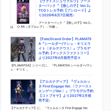
【ヴァイスシュヴァルツ】ブース
ターパック『【推しの子】Vol.3』
TCGトレカ予約【ブシロード】よ
り2026年8月7日発売♪
ブースターパック『【推しの子】Vol.3』
は、 ◇ RR（ダブルレア）：10種 ...
【Fate/Grand Order】PLAMATE
A『シールダー/マシュ・キリエラ
イト〔オルテナウス〕』プラモデ
ル予約【マックスファクトリー】
より2027年4月発売予定☆
【PLAMATEA】シリーズに、 『PLAMATEA シールダー/マシ
ュ・キリエ ...
【アルカナディア】『ヴェルルッ
タ First Engage Ver.〈ファースト
エンゲージVer.〉』プラモデル予約
【コトブキヤ】より2027年2月発
売予定♪
【アルカナディア】に、 「ヴェルルッタ First Engage Ver.