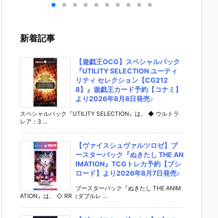
機動
ガ（レズン・
S.H.フィギュ
UNDAM UNI
ライク
ダム
シュナイダー
アーツ『キ
VERSE『ST
ム Ver.
モデ
専用機）』機
ラ・ヤマト
RIKE FREED
機動戦
バン
動戦士ガンダ
（オーブ連合
OM GUNDA
ダムSEE
新着記事
20
ム 逆襲のシャ
首長国パイロ
M RENEWA
ラモデ
0日
ア プラモデル
ットスーツVe
L/ストライク
【バン
予約【バンダ
r.）』可動フ
フリーダムガ
より20
【遊戯王OCG】スペシャルパック
イ】2026年7
ィギュア予約
ンダム』可動
月30日
『UTILITY SELECTION ユーティ
月30日再販予
【バンダイ】
フィギュア予
定♪
リティ セレクション【CG212
定♪
より2026年1
約【バンダ
8】』遊戯王カード予約【コナミ】
2月発売予定♪
イ】より202
より2026年8月8日発売♪
6年12月発売
予定♪
スペシャルパック『UTILITY SELECTION』は、 ◆ ウルトラ
レア：3 ...
【ヴァイスシュヴァルツロゼ】ブ
ースターパック『ぬきたし THE AN
IMATION』TCGトレカ予約【ブシ
ロード】より2026年8月7日発売♪
ブースターパック『ぬきたし THE ANIM
ATION』は、 ◇ RR（ダブルレ ...