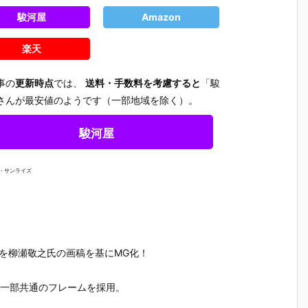
駿河屋
Amazon
楽天
事の
更新時点
では、
送料・手数料を考慮すると
「駿
さんが最安値のようです（一部地域を除く）。
駿河屋
通・サンライズ
を柳瀬敬之氏の画稿を基にMG化！
】
【ガンプラ】
【ガンプラ】
【ガンプラ】
【ガンプ
HG 1/144
HG 1/144
HGFC 1/144
HGUC 1/1
スと一部共通のフレームを採用。
ダ
『ガンダムレ
『ブラックナ
『マスターガ
『スター