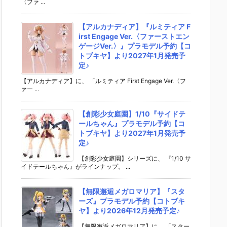
〈ファ ...
【アルカナディア】『ルミティア F
irst Engage Ver.〈ファーストエン
ゲージVer.〉』プラモデル予約【コ
トブキヤ】より2027年1月発売予
定♪
【アルカナディア】に、 「ルミティア First Engage Ver.〈フ
ァー ...
【創彩少女庭園】1/10『サイドテ
ールちゃん』プラモデル予約【コ
トブキヤ】より2027年1月発売予
定♪
【創彩少女庭園】シリーズに、 『1/10 サ
イドテールちゃん』がラインナップ。 ...
【無限邂逅メガロマリア】『スタ
ーズ』プラモデル予約【コトブキ
ヤ】より2026年12月発売予定♪
【無限邂逅メガロマリア】に、 「スター