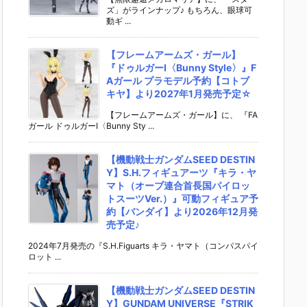
ズ」がラインナップ♪ もちろん、眼球可
動ギ ...
【フレームアームズ・ガール】
『ドゥルガーI〈Bunny Style〉』F
Aガール プラモデル予約【コトブ
キヤ】より2027年1月発売予定☆
【フレームアームズ・ガール】に、 『FA
ガール ドゥルガーI〈Bunny Sty ...
【機動戦士ガンダムSEED DESTIN
Y】S.H.フィギュアーツ『キラ・ヤ
マト（オーブ連合首長国パイロッ
トスーツVer.）』可動フィギュア予
約【バンダイ】より2026年12月発
売予定♪
2024年7月発売の『S.H.Figuarts キラ・ヤマト（コンパスパイ
ロット ...
【機動戦士ガンダムSEED DESTIN
Y】GUNDAM UNIVERSE『STRIK