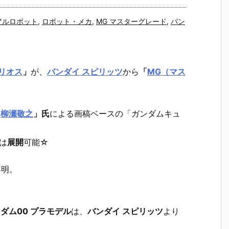
アルロボット
,
ロボット・メカ
,
MG マスターグレード
,
バン
リオス
」
が、
バンダイ スピリッツ
から
「
MG（マス
「
柳瀬敬之
」氏
による画稿ベースの「ガンダムキュ
は
展開
可能☆
不明。
。
ンダム00 プラモデル
は、
バンダイ スピリッツ
より