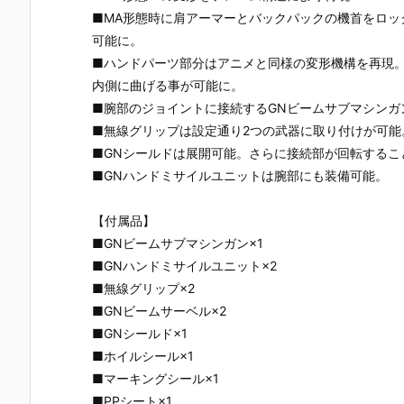
UNDAM UNI
ライクガンダ
動戦士ガンダ
ブルオース
■MA形態時に肩アーマーとバックパックの機首をロ
VERSE『ST
ム Ver.RM』
ム 逆襲のシャ
イ』ガンダ
RIKE FREED
機動戦士ガン
ア プラモデル
ビルドダイ
可能に。
OM GUNDA
ダムSEED プ
予約【バンダ
ーズ プラモ
■ハンドパーツ部分はアニメと同様の変形機構を再現
M RENEWA
ラモデル予約
イ】より202
ル予約【バ
内側に曲げる事が可能に。
L/ストライク
【バンダイ】
6年7月30日
ダイ】より2
フリーダムガ
より2026年7
再販予定♪
26年7月30
■腕部のジョイントに接続するGNビームサブマシンガ
ンダム』可動
月30日再販予
再販予定♪
■無線グリップは設定通り2つの武器に取り付けが可能
フィギュア予
定♪
■GNシールドは展開可能。さらに接続部が回転するこ
約【バンダ
■GNハンドミサイルユニットは腕部にも装備可能。
イ】より202
6年12月発売
予定♪
【付属品】
■GNビームサブマシンガン×1
■GNハンドミサイルユニット×2
■無線グリップ×2
■GNビームサーベル×2
■GNシールド×1
■ホイルシール×1
■マーキングシール×1
■PPシート×1