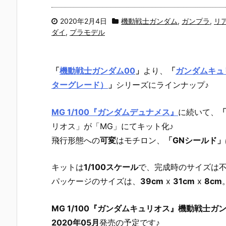
2020年2月4日
機動戦士ガンダム
,
ガンプラ
,
リ
ダイ
,
プラモデル
「
機動戦士ガンダム00
」
より、
「
ガンダムキュ
ターグレード）
」
シリーズにラインナップ♪
MG 1/100『ガンダムデュナメス』
に続いて、
リオス」が「MG」にてキット化♪
飛行形態への
可変
はモチロン、
「GNシールド」
キットは
1/100スケール
で、完成時のサイズは
パッケージのサイズは、
39cm
x
31cm
x
8cm
MG 1/100『ガンダムキュリオス』機動戦士ガ
2020年05月
発売の予定です♪