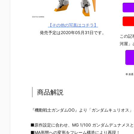
【その他の写真はコチラ】
発売予定は2020年05月31日です。
この記
河屋」
© 創
商品解説
『機動戦士ガンダムOO』より「ガンダムキュリオス」
【機動戦士ガ
【ガンプラ】
【ガンプラ】
【ガンプラ
ンダムSEED
MG 1/100
RG 1/144『ν
HGBD 1/144
■原作設定に合わせ、MG 1/100 ガンダムデュナメ
DESTINY】G
『エールスト
ガンダム』機
『ガンダム
■MA形態への変形をフレーム構造により再現！