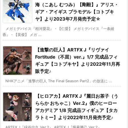
海（こあし むつみ）【剛毅】』アリス・
ギア・アイギス プラモデル【コトブキ
ヤ】より2023年7月発売予定☆
メガミデバイス『相河愛花』・【仁愛】 メガミデバイス『一条綾
香』・【英俊】 メガ ...
【進撃の巨人】ARTFX J『リヴァイ
Fortitude（不屈）ver.』1/7 完成品フィ
ギュア【コトブキヤ】より2022年11月再
販予定♪
NHKアニメ「進撃の巨人 The Final Season Part2」の放送に ...
【ヒロアカ】ARTFX J『麗日お茶子（う
ららか おちゃこ）Ver.2』僕のヒーロー
アカデミア 1/8 完成品フィギュア【タカ
ラトミー】より2022年11月発売予定♪
ARTFX J『緑谷出久 Ver.2』 ARTFX J『爆豪勝己 Ver.2』 ...