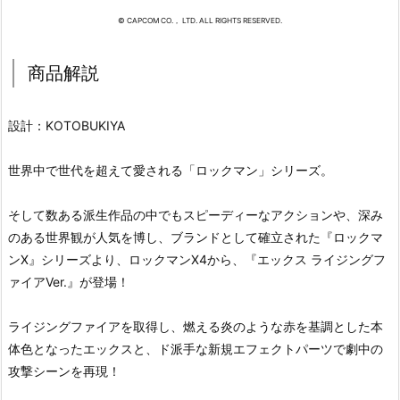
© CAPCOM CO.， LTD. ALL RIGHTS RESERVED.
商品解説
設計：KOTOBUKIYA
世界中で世代を超えて愛される「ロックマン」シリーズ。
そして数ある派生作品の中でもスピーディーなアクションや、深み
のある世界観が人気を博し、ブランドとして確立された『ロックマ
ンX』シリーズより、ロックマンX4から、『エックス ライジングフ
ァイアVer.』が登場！
ライジングファイアを取得し、燃える炎のような赤を基調とした本
体色となったエックスと、ド派手な新規エフェクトパーツで劇中の
攻撃シーンを再現！