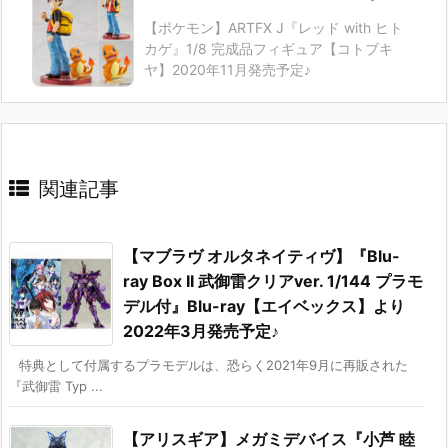
【ポケモン】ARTFX J『レッド with ヒト
カゲ』1/8 完成品フィギュア【コトブキ
ヤ】2020年11月発売予定♪
関連記事
【マブラヴ オルタネイティヴ】『Blu-
ray Box II 武御雷クリアver. 1/144 プラモ
デル付』Blu-ray【エイベックス】より
2022年3月発売予定♪
特典として付属するプラモデルは、恐らく2021年9月に再販された
『武御雷 Typ ...
【アリスギア】メガミデバイス『小芦 睦