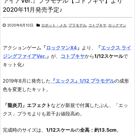
ァイアVer.』プラモデル【コトブキヤ】より
2020年11月発売予定♪
2020年6月10日
ロボット・メカ
,
プラモデル
,
コトブキヤ
,
ロックマン
アクションゲーム
「
ロックマンX4
」
より、
「
エックス ライ
ジングファイアVer.
」
が、
コトブキヤ
から
1/12スケール
で
キット化♪
2019年8月に発売した
『エックス』1/12 プラモデル
の成形
色を変更したキット。
「龍炎刃」エフェクト
などが新規で付属したぶん、「エッ
クス」プラモよりも若干お値段高め。
完成時のサイズは、
1/12スケール
の
全高：約13.5cm
。