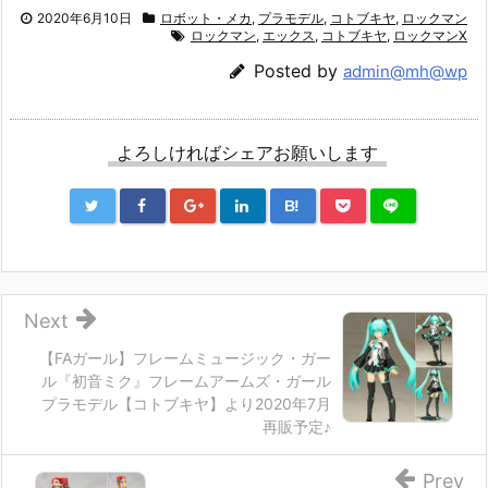
2020年6月10日
ロボット・メカ
,
プラモデル
,
コトブキヤ
,
ロックマン
ロックマン
,
エックス
,
コトブキヤ
,
ロックマンX
Posted by
admin@mh@wp
よろしければシェアお願いします
B!
Next
【FAガール】フレームミュージック・ガー
ル『初音ミク』フレームアームズ・ガール
プラモデル【コトブキヤ】より2020年7月
再販予定♪
Prev