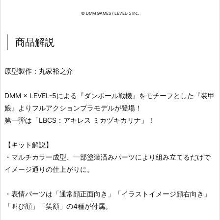
© DMM GAMES / LEVEL-5 Inc.
商品解説
原型製作：丸家裕之介
DMM × LEVEL-5による『ダンボール戦機』をモチーフとした『装甲
娘』よりフルアクションプラモデルが登場！
第一弾は「LBCS：アキレス ミカヅキカリナ」！
【キット解説】
・マルチカラー成型、一部塗装済みパーツにより組み立てるだけで
イメージ通りの仕上がりに。
・表情パーツは「通常顔正面向き」「イラストイメージ顔右向き」
「叫び顔」「笑顔」の4種が付属。