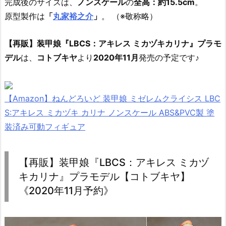
完成後のサイズは、
ノンスケール
の
全高：約15.5cm
。
原型製作は
「
丸家裕之介
」
。 （※敬称略）
【再販】装甲娘『LBCS：アキレス ミカヅキカリナ』プラモ
デル
は、
コトブキヤ
より
2020年11月
発売の予定です♪
【Amazon】ねんどろいど 装甲娘 ミゼレムクライシス LBC
S:アキレス ミカヅキ カリナ ノンスケール ABS&PVC製 塗
装済み可動フィギュア
【再販】装甲娘『LBCS：アキレス ミカヅ
キカリナ』プラモデル【コトブキヤ】
《2020年11月予約》