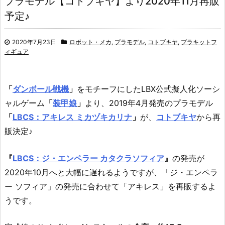
プラモデル【コトブキヤ】より2020年11月再販
予定♪
2020年7月23日
ロボット・メカ
,
プラモデル
,
コトブキヤ
,
プラキットフ
ィギュア
「
ダンボール戦機
」
をモチーフにしたLBX公式擬人化ソーシ
ャルゲーム
「
装甲娘
」
より、
2019年4月発売のプラモデル
「
LBCS：アキレス ミカヅキカリナ
」
が、
コトブキヤ
から再
販決定♪
『
LBCS：ジ・エンペラー カタクラソフィア
』
の発売が
2020年10月へと大幅に遅れるようですが、「ジ・エンペラ
ー ソフィア」の発売に合わせて「アキレス」を再販するよ
うです。