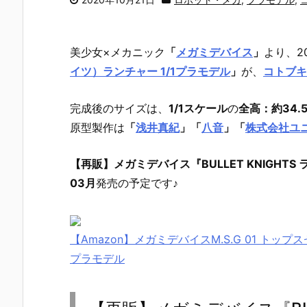
美少女×メカニック
「
メガミデバイス
」
より、
2
イツ）ランチャー 1/1プラモデル
」
が、
コトブキ
完成後のサイズは、
1/1スケール
の
全高：約34.5
原型製作は
「
浅井真紀
」「
八音
」「
株式会社ユ
【再販】メガミデバイス『BULLET KNIGHT
03月
発売の予定です♪
【Amazon】メガミデバイスM.S.G 01 トップ
プラモデル