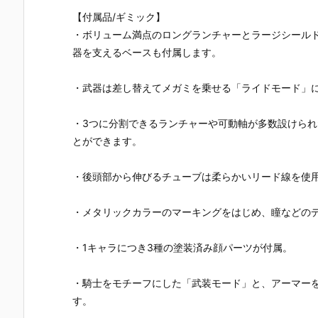
ガーI〈Bunn
UNDAM UNI
マ』THE GH
『草薙素子
【付属品/ギミック】
y Style〉』F
VERSE『ST
OST IN THE
THE GHOS
Aガール プラ
RIKE FREED
SHELL 可動フ
IN THE SHE
・ボリューム満点のロングランチャーとラージシール
モデル予約
OM GUNDA
ィギュア予約
L 可動フィギ
器を支えるベースも付属します。
【コトブキ
M RENEWA
【バンダイ】
ュア予約【
ヤ】より202
L/ストライク
より2027年1
ンダイ】よ
7年1月発売予
フリーダムガ
月発売予定♪
2027年1月
・武器は差し替えてメガミを乗せる「ライドモード」
定☆
ンダム』可動
売予定♪
フィギュア予
・3つに分割できるランチャーや可動軸が多数設けら
約【バンダ
イ】より202
とができます。
6年12月発売
予定♪
・後頭部から伸びるチューブは柔らかいリード線を使
・メタリックカラーのマーキングをはじめ、瞳などの
・1キャラにつき3種の塗装済み顔パーツが付属。
・騎士をモチーフにした「武装モード」と、アーマー
す。