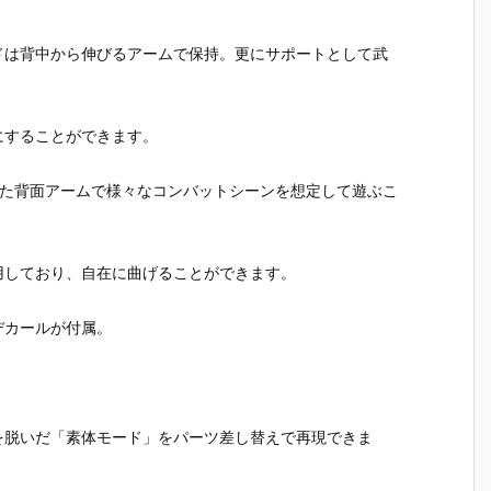
』
ィ 2.0』可動
魂『イングラ
人17＆ワンエ
魂『GX-12
T
フィギュア予
ム・プラス
イト グラビト
コン・バ
L
約【バンダ
（AV-98Plu
ンBOX』可動
ーV6』変
ドは背中から伸びるアームで保持。更にサポートとして武
イ】より202
s）2号機』可
フィギュア予
合体フィ
バ
7年1月発売予
動フィギュア
約【バンダ
ア予約【
り
定♪
予約【バンダ
イ】より202
ダイ】より
発
イ】より202
7年3月発売予
27年2月
にすることができます。
7年1月発売予
定♪
予定♪
定♪
れた背面アームで様々なコンバットシーンを想定して遊ぶこ
用しており、自在に曲げることができます。
デカールが付属。
を脱いだ「素体モード」をパーツ差し替えで再現できま