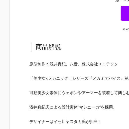
屋」さ
© KO
商品解説
原型制作：浅井真紀、八音、株式会社ユニテック
「美少女×メカニック」シリーズ『メガミデバイス』第10弾
可動美少女素体にウェポンやアーマーを装着して楽し
浅井真紀氏による設計素体“マシニーカ”を採用。
【フレームア
【機動戦士ガ
【攻殻機動
【攻殻機動
ームズ・ガー
ンダムSEED
隊】ROBOT
隊】S.H.フ
デザイナーはイセ川ヤスタカ氏が担当！
ル】『ドゥル
DESTINY】G
魂『フチコ
ギュアーツ