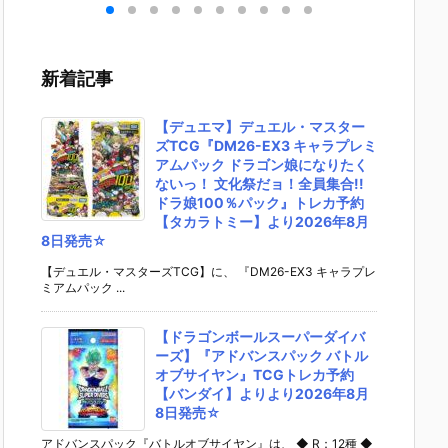
1
ブ・バルキリ
プラモデル予
ガーI〈Bunn
UNDAM 
トラ
ー『VF-1J バ
約【コトブキ
y Style〉』F
VERSE
形
ルキリー45th
ヤ】より202
Aガール プラ
RIKE F
ギュ
Anniv.』変形
6年12月発売
モデル予約
OM GU
新着記事
バン
フィギュア予
予定♪
【コトブキ
M REN
20
約【バンダ
ヤ】より202
L/スト
発売
イ】より202
7年1月発売予
フリー
【デュエマ】デュエル・マスター
7年1月発売予
定☆
ンダム
ズTCG『DM26-EX3 キャラプレミ
定♪
フィギ
アムパック ドラゴン娘になりたく
約【バ
ないっ！ 文化祭だョ！全員集合!!
イ】より
ドラ娘100％パック』トレカ予約
6年12
【タカラトミー】より2026年8月
予定♪
8日発売☆
【デュエル・マスターズTCG】に、 『DM26-EX3 キャラプレ
ミアムパック ...
【ドラゴンボールスーパーダイバ
ーズ】『アドバンスパック バトル
オブサイヤン』TCGトレカ予約
【バンダイ】よりより2026年8月
8日発売☆
アドバンスパック『バトルオブサイヤン』は、 ◆ R：12種 ◆