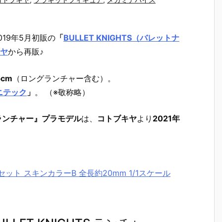
019年5月初販の
「
BULLET KNIGHTS（バレットナ
ヤ
から再販♪
cm
（ロングランチャー含む）。
ニテック
」
。 （※敬称略）
S ランチャー』プラモデル
は、
コトブキヤ
より
2021年
スセット スキンカラーB 全長約20mm 1/1スケール