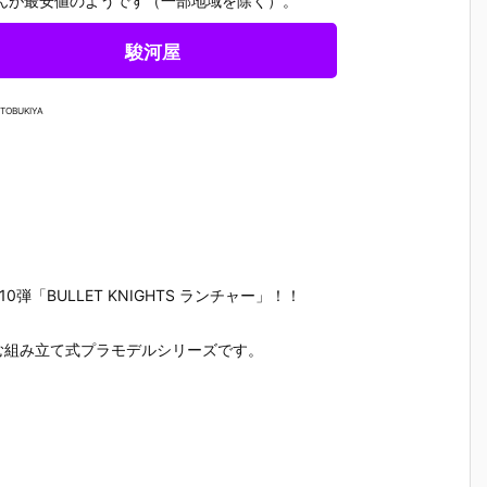
んが最安値のようです（一部地域を除く）。
駿河屋
TOBUKIYA
「BULLET KNIGHTS ランチャー」！！
む組み立て式プラモデルシリーズです。
【ハローキテ
【機動警察パ
【大鉄人17】
【超電磁
ィ
ィ】超合金魂
トレイバー E
超合金魂『G
コン・バ
『ハローキテ
ZY】ROBOT
X-101S 大鉄
ーV】超合