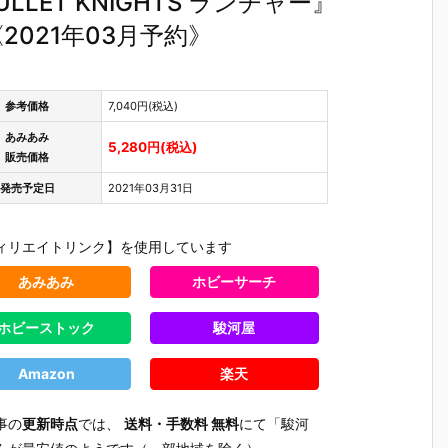
ET KNIGHTS ランチャー』
021年03月予約》
参考価格
7,040円(税込)
あみあみ
5,280円(税込)
販売価格
発売予定日
2021年03月31日
ィリエイトリンク】を使用しています
あみあみ
ホビーサーチ
ホビーストック
駿河屋
Amazon
楽天
事の
更新時点
では、
送料・手数料 無料
にて「駿河