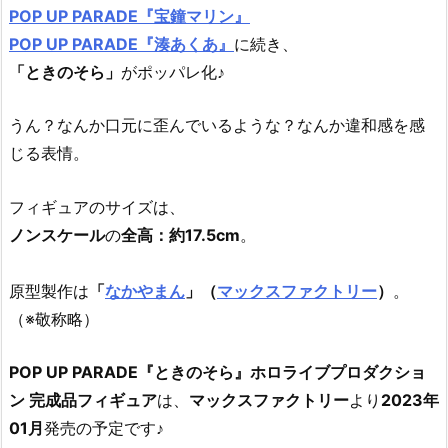
POP UP PARADE『宝鐘マリン』
POP UP PARADE『湊あくあ』
に続き、
「ときのそら」
がポッパレ化♪
うん？なんか口元に歪んでいるような？なんか違和感を感
じる表情。
フィギュアのサイズは、
ノンスケール
の
全高：約17.5cm
。
原型製作は
「
なかやまん
」（
マックスファクトリー
）
。
（※敬称略）
POP UP PARADE『ときのそら』ホロライブプロダクショ
ン 完成品フィギュア
は、
マックスファクトリー
より
2023年
01月
発売の予定です♪