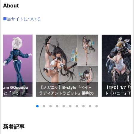
About
ブ
■当サイトについて
am GQuuuuu
【メガニケ】B-style『ベイ –
【TFD】1/7『
aらいと『ドゥー・
ラディアントラビット』勝利の
ト・バニー』The F
ロットスーツVe
女神：NIKKE 1/4 フィギュア予
dant 完成品フ
ア予約【メガハウ
約【フリーイング】より2026
【マックスファ
6年7月発売予定♪
年12月発売予定☆
2027年7月発
新着記事