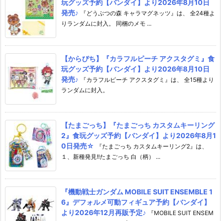
玩グッズ予約【バンダイ】より2026年8月10日
発売♪
『どうぶつの森 キャラマグネッツ』は、 全24種よ
りランダムに封入。 同梱のメモ ...
【からぴち】『カラフルピーチ アクスタグミ』食
玩グッズ予約【バンダイ】より2026年8月10日
発売♪
『カラフルピーチ アクスタグミ』は、 全15種より
ランダムに封入。
【たまごっち】『たまごっち カスタムキーリング
2』食玩グッズ予約【バンダイ】より2026年8月1
0日発売☆
『たまごっち カスタムキーリング2』は、
１、新種発見!!たまごっち 白（柄） ...
『機動戦士ガンダム MOBILE SUIT ENSEMBLE 1
6』デフォルメ可動フィギュア予約【バンダイ】
より2026年12月再販予定♪
『MOBILE SUIT ENSEM