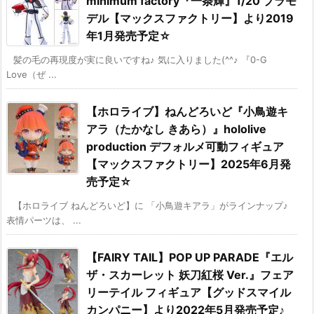
minimum factory『一条輝』1/20 プラモ
デル【マックスファクトリー】より2019
年1月発売予定☆
髪の毛の再現度が実に良いですね♪ 気に入りました(^^♪ 『0-G
Love（ぜ ...
【ホロライブ】ねんどろいど『小鳥遊キ
アラ（たかなし きあら）』hololive
production デフォルメ可動フィギュア
【マックスファクトリー】2025年6月発
売予定☆
【ホロライブ ねんどろいど】に 「小鳥遊キアラ」がラインナップ♪
表情パーツは、 ...
【FAIRY TAIL】POP UP PARADE『エル
ザ・スカーレット 妖刀紅桜 Ver.』フェア
リーテイル フィギュア【グッドスマイル
カンパニー】より2022年5月発売予定♪