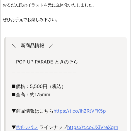
おるだん氏のイラストを元に立体化いたしました。
ぜひお手元でお楽しみ下さい。
＼ 新商品情報 ／
POP UP PARADE ときのそら
＿＿＿＿＿＿＿＿＿＿＿＿＿＿
■価格：5,500円（税込）
■全高：約175mm
▼商品情報はこちら
https://t.co/ih2RtVFK5p
▼
#ポッパレ
ラインナップ
https://t.co/JXiVreXqrn