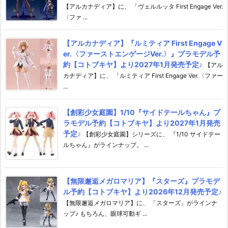
【アルカナディア】に、 「ヴェルルッタ First Engage Ver.
〈ファ ...
【アルカナディア】『ルミティア First Engage V
er.〈ファーストエンゲージVer.〉』プラモデル予
約【コトブキヤ】より2027年1月発売予定♪
【アル
カナディア】に、 「ルミティア First Engage Ver.〈ファー
...
【創彩少女庭園】1/10『サイドテールちゃん』プ
ラモデル予約【コトブキヤ】より2027年1月発売
予定♪
【創彩少女庭園】シリーズに、 『1/10 サイドテー
ルちゃん』がラインナップ。 ...
【無限邂逅メガロマリア】『スターズ』プラモデ
ル予約【コトブキヤ】より2026年12月発売予定♪
【無限邂逅メガロマリア】に、 「スターズ」がラインナ
ップ♪ もちろん、眼球可動ギ ...