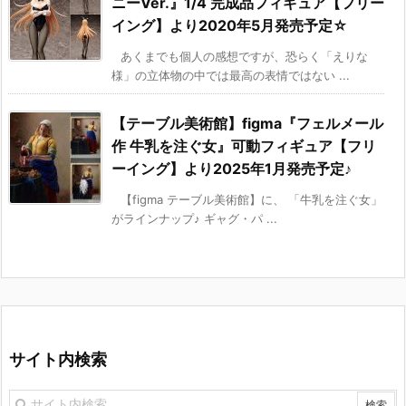
ニーVer.』1/4 完成品フィギュア【フリー
イング】より2020年5月発売予定☆
あくまでも個人の感想ですが、恐らく「えりな
様」の立体物の中では最高の表情ではない ...
【テーブル美術館】figma『フェルメール
作 牛乳を注ぐ女』可動フィギュア【フリ
ーイング】より2025年1月発売予定♪
【figma テーブル美術館】に、 「牛乳を注ぐ女」
がラインナップ♪ ギャグ・パ ...
サイト内検索