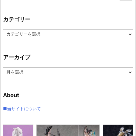
カテゴリー
カ
テ
ゴ
リ
アーカイブ
ー
ア
ー
カ
イ
About
ブ
■当サイトについて