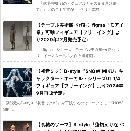
『劇場告知1stのビジュアルをそのまま届けま
す。』とのコトですが･･･クリア素材 ...
【テーブル美術館-分館-】figma『モアイ
像』可動フィギュア【フリーイング】よ
り2020年12月発売予定♪
「figma」シリーズ「テーブル美術館-分館-」よ
り、イースター島の人面石造彫刻 ...
【初音ミク】B-style『SNOW MIKU』キ
ャラクター・ボーカル・シリーズ01 1/4
フィギュア【フリーイング】より2024年
9月再販予定♪
原型元のB-style『初音ミクV3』が再販するので、ついでに「SNOW
MIK ...
【食戟のソーマ】B-style『薙切えりな バ