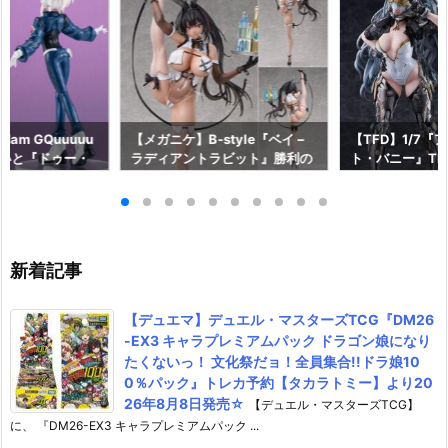
am GQuuuuu
【メガニケ】B-style『ベイ –
【TFD】1/7『
aらいと『ドゥー・
ラディアントラビット』勝利の
ト・バニー』The F
ロットスーツVe
女神：NIKKE 1/4 フィギュア予
dant 完成品フ
ア予約【メガハウ
約【フリーイング】より2026
【マックスファ
6年7月発売予定♪
年12月発売予定☆
2027年7月発
新着記事
【デュエマ】デュエル・マスターズTCG『DM26
-EX3 キャラプレミアムパック ドラゴン娘になり
たくないっ！ 文化祭だョ！全員集合!!ドラ娘10
0％パック』トレカ予約【タカラトミー】より20
26年8月8日発売☆
【デュエル・マスターズTCG】
に、 『DM26-EX3 キャラプレミアムパック ...