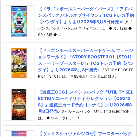
【ドラゴンボールスーパーダイバーズ】『アドバ
ンスパック バトルオブサイヤン』TCGトレカ予約
【バンダイ】よりより2026年8月8日発売☆
アド
バンスパック『バトルオブサイヤン』は、 ◆ R：12種 ◆
SR：8種 ◆ ...
【ドラゴンボールスーパーカードゲーム フュージ
ョンワールド】『STORY BOOSTER 01［ST01］
ストーリーブースター01』TCGトレカ予約【バン
ダイ】より2026年8月8日発売♪
『STORY BOOSTE
R 01［ST01』は、 全85種よりランダムに封入。 ...
【遊戯王OCG】スペシャルパック『UTILITY SEL
ECTION ユーティリティ セレクション【CG212
8】』遊戯王カード予約【コナミ】より2026年8
月8日発売♪
スペシャルパック『UTILITY SELECTION』
は、 ◆ ウルトラレア：3 ...
【ヴァイスシュヴァルツロゼ】ブースターパック