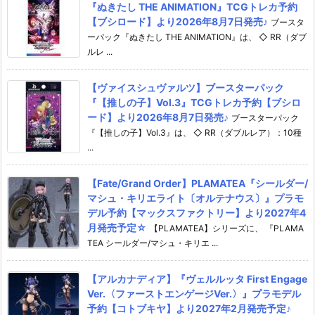
『ぬきたし THE ANIMATION』TCGトレカ予約
【ブシロード】より2026年8月7日発売♪
ブースタ
ーパック『ぬきたし THE ANIMATION』は、 ◇ RR（ダブ
ルレ ...
【ヴァイスシュヴァルツ】ブースターパック
『【推しの子】Vol.3』TCGトレカ予約【ブシロ
ード】より2026年8月7日発売♪
ブースターパック
『【推しの子】Vol.3』は、 ◇ RR（ダブルレア）：10種
...
【Fate/Grand Order】PLAMATEA『シールダー/
マシュ・キリエライト〔オルテナウス〕』プラモ
デル予約【マックスファクトリー】より2027年4
月発売予定☆
【PLAMATEA】シリーズに、 『PLAMA
TEA シールダー/マシュ・キリエ ...
【アルカナディア】『ヴェルルッタ First Engage
Ver.〈ファーストエンゲージVer.〉』プラモデル
予約【コトブキヤ】より2027年2月発売予定♪