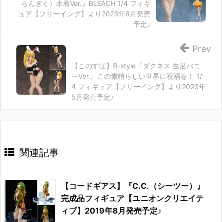
らんぎく）水着Ver.』BLEACH 1/4 フィギ
ュア【フリーイング】より2023年6月発売
予定♪
Prev
【このすば】B-style『ダクネス 生足バニ
ーVer.』この素晴らしい世界に祝福を！ 1/
4 フィギュア【フリーイング】より2023年
5月発売予定♪
関連記事
【コードギアス】『C.C.（シーツー）』
完成品フィギュア【ユニオンクリエイテ
ィブ】2019年8月発売予定♪