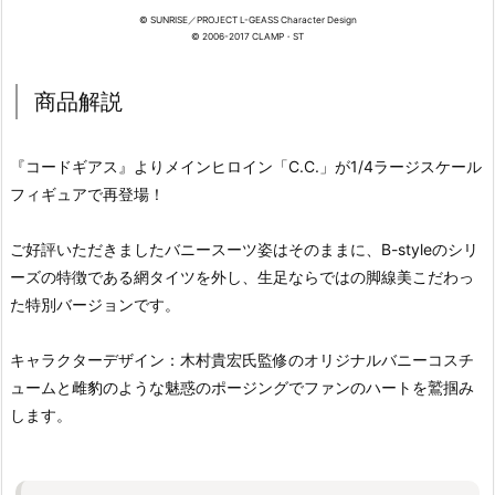
© SUNRISE／PROJECT L-GEASS Character Design
© 2006-2017 CLAMP・ST
商品解説
『コードギアス』よりメインヒロイン「C.C.」が1/4ラージスケール
フィギュアで再登場！
ご好評いただきましたバニースーツ姿はそのままに、B-styleのシリ
ーズの特徴である網タイツを外し、生足ならではの脚線美こだわっ
た特別バージョンです。
キャラクターデザイン：木村貴宏氏監修のオリジナルバニーコスチ
ュームと雌豹のような魅惑のポージングでファンのハートを鷲掴み
します。