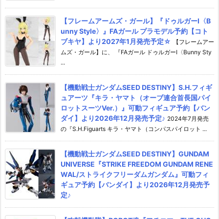
【フレームアームズ・ガール】『ドゥルガーI〈B
unny Style〉』FAガール プラモデル予約【コト
ブキヤ】より2027年1月発売予定☆
【フレームアー
ムズ・ガール】に、 『FAガール ドゥルガーI〈Bunny Sty
...
【機動戦士ガンダムSEED DESTINY】S.H.フィギ
ュアーツ『キラ・ヤマト（オーブ連合首長国パイ
ロットスーツVer.）』可動フィギュア予約【バン
ダイ】より2026年12月発売予定♪
2024年7月発売
の『S.H.Figuarts キラ・ヤマト（コンパスパイロット ...
【機動戦士ガンダムSEED DESTINY】GUNDAM
UNIVERSE『STRIKE FREEDOM GUNDAM RENE
WAL/ストライクフリーダムガンダム』可動フィ
ギュア予約【バンダイ】より2026年12月発売予
定♪