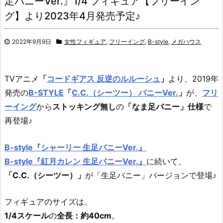
足バニーVer.』1/4 フィギュア【フリーイン
グ】より2023年4月発売予定♪
2022年9月9日
女性フィギュア
,
フリーイング
,
B-style
,
メガハウス
TVアニメ
「
コードギアス 反逆のルルーシュ
」
より、2019年
発売の
B-STYLE
「
C.C.（シーツー） バニーVer.
」
が、
フリ
ーイング
から
ストッキング無し
の
「なま足バニー」仕様
で
再登場♪
B-style『シャーリー 生足バニーVer.』
B-style『紅月カレン 生足バニーVer.』
に続いて、
「C.C.（シーツー）」
が「生足バニー」バージョンで登場♪
フィギュアのサイズは、
1/4スケール
の
全長：約40cm
。