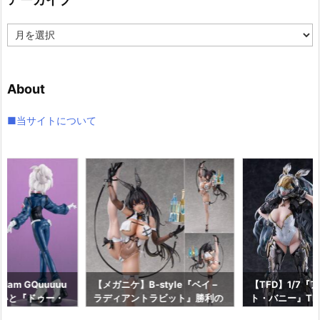
ー
ア
ー
カ
イ
About
ブ
■当サイトについて
am GQuuuuu
【メガニケ】B-style『ベイ –
【TFD】1/7『
aらいと『ドゥー・
ラディアントラビット』勝利の
ト・バニー』The F
ロットスーツVe
女神：NIKKE 1/4 フィギュア予
dant 完成品フ