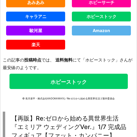
あみあみ
ホビーサーチ
キャラアニ
ホビーストック
駿河屋
Amazon
楽天
この記事の
投稿時点
では、
送料無料
にて「ホビーストック」さんが
最安値のようです。
ホビーストック
© 長月達平・株式会社KADOKAWA刊／Re:ゼロから始める異世界生活２製作委員会
【再販】Re:ゼロから始める異世界生活
『エミリア ウェディングVer.』1/7 完成品
フィギュア【ファット・カンパニー】