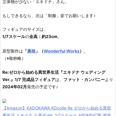
立体物が少ない「エキドナ」さん。
もしできるなら、次は「制服」姿でお願いします♪
フィギュアのサイズは、
1/7スケール
の
全高：約23cm
。
原型製作は
「
裏根
」（
Wonderful Works
）
。
（※敬称略）
Re:ゼロから始める異世界生活『エキドナ ウェディング
Ver.』1/7 完成品フィギュア
は、
ファット・カンパニー
より
2024年02月
発売の予定です♪
【Amazon】KADOKAWA KDcolle Re ゼロから始める異世
界生活 エキドナ お茶会Ver. 1/7スケール ABS&PVC製 塗装