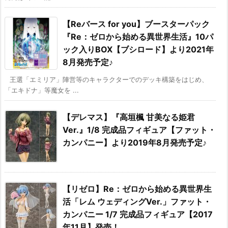
【Reバース for you】ブースターパック
『Re：ゼロから始める異世界生活』10パ
ック入りBOX【ブシロード】より2021年
8月発売予定♪
王選「エミリア」陣営等のキャラクターでのデッキ構築をはじめ、
「エキドナ」等魔女を ...
【デレマス】『高垣楓 甘美なる姫君
Ver.』1/8 完成品フィギュア【ファット・
カンパニー】より2019年8月発売予定♪
【リゼロ】Re：ゼロから始める異世界生
活「レム ウェディングVer.」ファット・
カンパニー 1/7 完成品フィギュア【2017
年11月】発売！