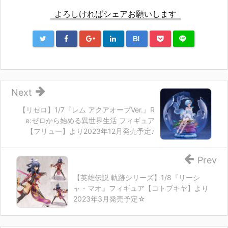
よろしければシェアお願いします
B!
Next
【リゼロ】1/7『レム アクアオーブVer.』R
e:ゼロから始める異世界生活 フィギュア
【フリュー】より2023年12月発売予定♪
Prev
【英雄伝説 軌跡シリーズ】1/8『リーシ
ャ・マオ』フィギュア【コトブキヤ】より
2023年3月発売予定☆