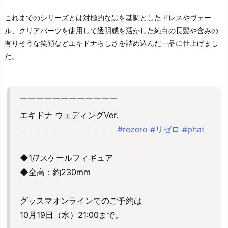
これまでのシリーズとは対極的な黒を基調としたドレスやヴェー
ル、クリアパーツを使用して透明感を活かした純白の長髪や含みの
有りそうな笑顔などエキドナらしさを詰め込んだ一品に仕上げまし
た。
￣￣￣￣￣￣￣￣￣￣￣￣
エキドナ ウェディングVer.
＿＿＿＿＿＿＿＿＿＿＿＿
#rezero
#リゼロ
#phat
◆1/7スケールフィギュア
◆全高：約230mm
グッスマオンラインでのご予約は
10月19日（水）21:00まで。