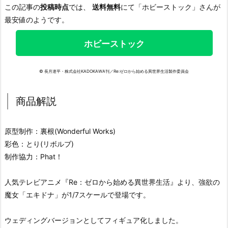
この記事の
投稿時点
では、
送料無料
にて「ホビーストック」さんが
最安値のようです。
ホビーストック
© 長月達平・株式会社KADOKAWA刊／Re:ゼロから始める異世界生活製作委員会
商品解説
原型制作：裏根(Wonderful Works)
彩色：とり(リボルブ)
制作協力：Phat！
人気テレビアニメ『Re：ゼロから始める異世界生活』より、強欲の
魔女「エキドナ」が1/7スケールで登場です。
ウェディングバージョンとしてフィギュア化しました。