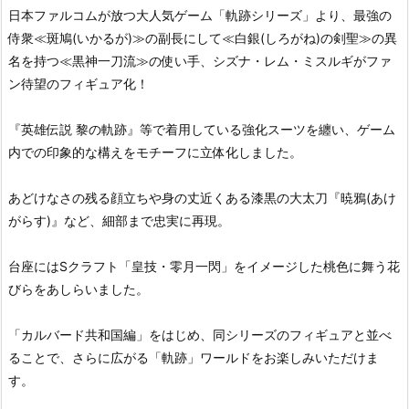
日本ファルコムが放つ大人気ゲーム「軌跡シリーズ」より、最強の
侍衆≪斑鳩(いかるが)≫の副長にして≪白銀(しろがね)の剣聖≫の異
名を持つ≪黒神一刀流≫の使い手、シズナ・レム・ミスルギがファ
ン待望のフィギュア化！
『英雄伝説 黎の軌跡』等で着用している強化スーツを纏い、ゲーム
内での印象的な構えをモチーフに立体化しました。
あどけなさの残る顔立ちや身の丈近くある漆黒の大太刀『暁鴉(あけ
がらす)』など、細部まで忠実に再現。
台座にはSクラフト「皇技・零月一閃」をイメージした桃色に舞う花
びらをあしらいました。
「カルバード共和国編」をはじめ、同シリーズのフィギュアと並べ
ることで、さらに広がる「軌跡」ワールドをお楽しみいただけま
す。