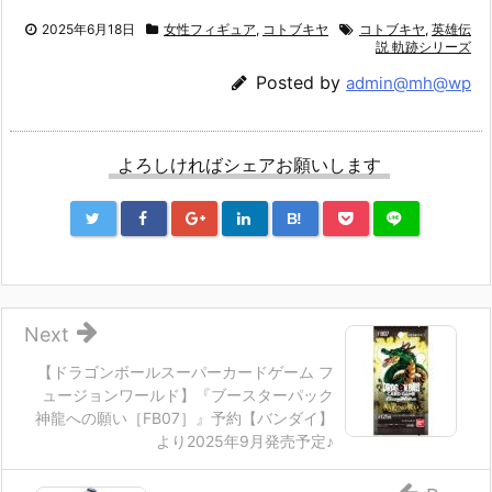
2025年6月18日
女性フィギュア
,
コトブキヤ
コトブキヤ
,
英雄伝
説 軌跡シリーズ
Posted by
admin@mh@wp
よろしければシェアお願いします
B!
Next
【ドラゴンボールスーパーカードゲーム フ
ュージョンワールド】『ブースターパック
神龍への願い［FB07］』予約【バンダイ】
より2025年9月発売予定♪