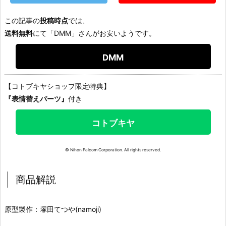
この記事の
投稿時点
では、
送料無料
にて「DMM」さんがお安いようです。
DMM
【コトブキヤショップ限定特典】
『表情替えパーツ』
付き
コトブキヤ
© Nihon Falcom Corporation. All rights reserved.
商品解説
原型製作：塚田てつや(namoji)