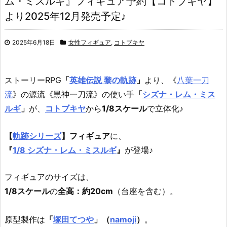
ム・ミスルギ』フィギュア予約【コトブキヤ】
より2025年12月発売予定♪
2025年6月18日
女性フィギュア
,
コトブキヤ
ストーリーRPG
「
英雄伝説 黎の軌跡
」
より、《
八葉一刀
流
》の源流《黒神一刀流》の使い手
「
シズナ・レム・ミス
ルギ
」
が、
コトブキヤ
から
1/8スケール
で立体化♪
【
軌跡シリーズ
】フィギュア
に、
『
1/8 シズナ・レム・ミスルギ
』
が登場♪
フィギュアのサイズは、
1/8スケール
の
全高：約20cm
（台座を含む）。
原型製作は
「
塚田てつや
」（
namoji
）
。