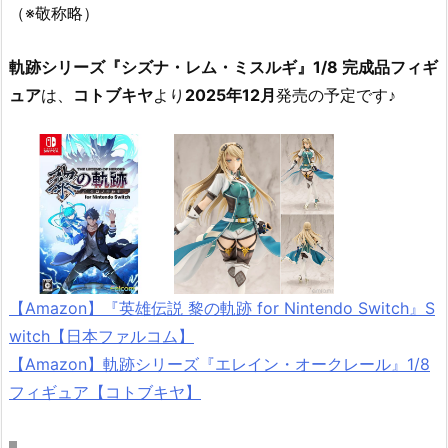
（※敬称略）
軌跡シリーズ『シズナ・レム・ミスルギ』1/8 完成品フィギ
ュア
は、
コトブキヤ
より
2025年12月
発売の予定です♪
【Amazon】『英雄伝説 黎の軌跡 for Nintendo Switch』S
witch【日本ファルコム】
【Amazon】軌跡シリーズ『エレイン・オークレール』1/8
フィギュア【コトブキヤ】