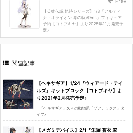
Prev
【英雄伝説 軌跡シリーズ】1/8『アルティ
ナ・オライオン 界の軌跡Ver.』フィギュア
予約【コトブキヤ】より2025年11月発売予
定♪
関連記事
【ヘキサギア】1/24『ウィアード・テイ
ルズ』キットブロック【コトブキヤ】よ
り2021年2月発売予定♪
「ヘキサギア」久々の動物系「ゾアテックス」タ
イプ♪
【メガミデバイス】2/1『朱羅 蒼衣 翠