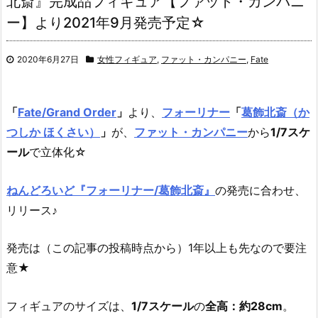
北斎』完成品フィギュア【ファット・カンパニ
ー】より2021年9月発売予定☆
2020年6月27日
女性フィギュア
,
ファット・カンパニー
,
Fate
「
Fate/Grand Order
」
より、
フォーリナー
「
葛飾北斎（か
つしか ほくさい）
」
が、
ファット・カンパニー
から
1/7スケ
ール
で立体化☆
ねんどろいど『フォーリナー/葛飾北斎』
の発売に合わせ、
リリース♪
発売は（この記事の投稿時点から）1年以上も先なので要注
意★
フィギュアのサイズは、
1/7スケール
の
全高：約28cm
。