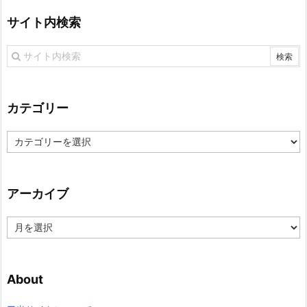
サイト内検索
カテゴリー
カ
テ
ゴ
リ
アーカイブ
ー
ア
ー
カ
イ
About
ブ