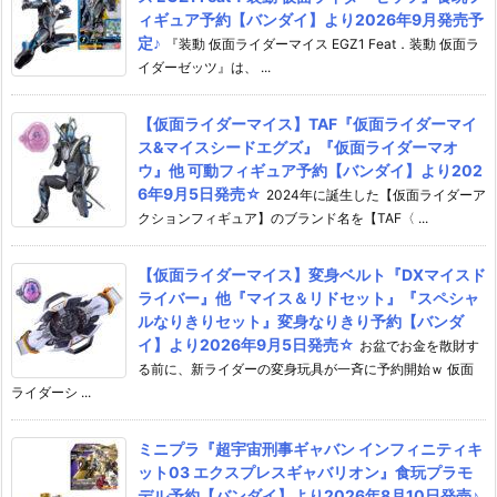
ィギュア予約【バンダイ】より2026年9月発売予
定♪
『装動 仮面ライダーマイス EGZ1 Feat．装動 仮面ラ
イダーゼッツ』は、 ...
【仮面ライダーマイス】TAF『仮面ライダーマイ
ス&マイスシードエグズ』『仮面ライダーマオ
ウ』他 可動フィギュア予約【バンダイ】より202
6年9月5日発売☆
2024年に誕生した【仮面ライダーア
クションフィギュア】のブランド名を【TAF〈 ...
【仮面ライダーマイス】変身ベルト『DXマイスド
ライバー』他『マイス＆リドセット』『スペシャ
ルなりきりセット』変身なりきり予約【バンダ
イ】より2026年9月5日発売☆
お盆でお金を散財す
る前に、新ライダーの変身玩具が一斉に予約開始ｗ 仮面
ライダーシ ...
ミニプラ『超宇宙刑事ギャバン インフィニティキ
ット03 エクスプレスギャバリオン』食玩プラモ
デル予約【バンダイ】より2026年8月10日発売♪