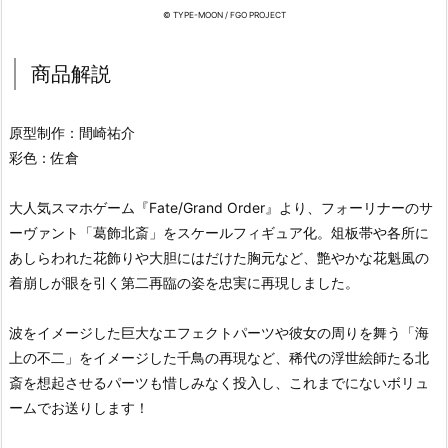
© TYPE-MOON / FGO PROJECT
商品解説
原型制作：間崎祐介
彩色：佐倉
大人気スマホゲーム『Fate/Grand Order』より、フォーリナーのサ
ーヴァント「葛飾北斎」をスケールフィギュア化。俎板帯や各所に
あしらわれた花飾りや大胆にはだけた胸元など、艶やかな花魁風の
着崩しが眼を引く第二再臨の姿を忠実に再現しました。
波をイメージした巨大なエフェクトパーツや彼女の周りを舞う「海
上の不二」をイメージした千鳥の再現など、稀代の浮世絵師たる北
斎を想起させるパーツも惜しみなく投入し、これまでにないボリュ
ームでお送りします！