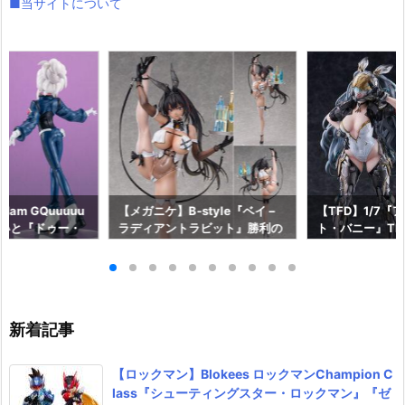
■当サイトについて
am GQuuuuu
【メガニケ】B-style『ベイ –
【TFD】1/7『
aらいと『ドゥー・
ラディアントラビット』勝利の
ト・バニー』The F
ロットスーツVe
女神：NIKKE 1/4 フィギュア予
dant 完成品フ
ア予約【メガハウ
約【フリーイング】より2026
【マックスファ
6年7月発売予定♪
年12月発売予定☆
2027年7月発
新着記事
【ロックマン】Blokees ロックマンChampion C
lass『シューティングスター・ロックマン』『ゼ