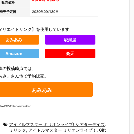
ッ
ーロつき』食
ット＆シロノ
スコット＆ビ
ひみつ ウ
販売価格
玩グッズ予約
ワール風味チ
スケット』食
ース』食
発売予定日
2020年09月30日
グ
【バンダイ】
ョコボーロ』
玩マスコット
ード予約
バ
より2026年8
食玩グッズ予
予約【バンダ
ンダイ】
り
月3日発売♪
約【バンダ
イ】より202
2026年7
ィリエイトリンク】を使用しています
3
イ】より202
6年7月27日
7日発売♪
6年7月27日
発売♪
あみあみ
駿河屋
発売♪
Amazon
楽天
事の
投稿時点
では、
あみ」さん他で予約販売。
あみあみ
AMCO Entertainment Inc.
アイドルマスター ミリオンライブ! シアターデイズ
,
ミリシタ
,
アイドルマスター ミリオンライブ！
,
Gift