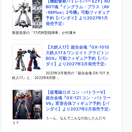
【機動警察パトレイバー EZY】RO
BOT魂『イングラム・プラス（AV
-98Plus）2号機』可動フィギュア
予約【バンダイ】より2027年1月
発売予定♪
新規造形の「17式特型指揮車」が付属☆
【大鉄人17】超合金魂『GX-101S
大鉄人17＆ワンエイト グラビトン
BOX』可動フィギュア予約【バン
ダイ】より2027年3月発売予定♪
2022年3月発売の『超合金魂 GX-101 大
鉄人17』と、 2022年8月限 ...
【超電磁ロボ コン・バトラーV】
超合金魂『GX-121 コン・バトラー
V6』変形合体フィギュア予約【バ
ンダイ】より2027年2月発売予定♪
う～ん、なんでこんなの出したんだろ
う？