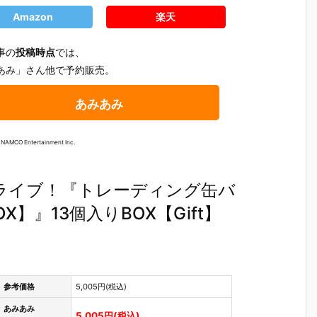
Amazon
楽天
事の
投稿時点
では、
あみ」さん他で予約販売。
あみあみ
AMCO Entertainment Inc.
ライブ！『トレーディング缶バ
OX】』13個入りBOX【Gift】
】
【ちいかわ】
【コメダ珈琲
【マインクラ
【ちいか
参考価格
5,005円(税込)
キ
『ちいかわ ホ
店】『コメダ
フト】『マイ
『映画ち
ズ
イップマグ ボ
珈琲店 マスコ
ンクラフト マ
わ 人魚の
あみあみ
5,005円(税込)