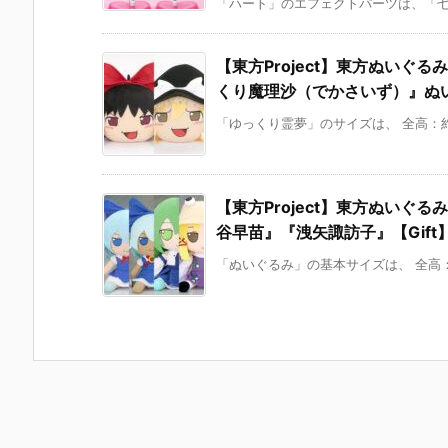
「ハート」のエフェクトパーツは、「七尾
【東方Project】東方ぬい
くり魔理沙（でかさいず）』ぬいぐ
「ゆっくり霊夢」のサイズは、 全高：約40c
【東方Project】東方ぬい
谷早苗』『洩矢諏訪子』【Gift】
「ぬいぐるみ」の基本サイズは、 全高：