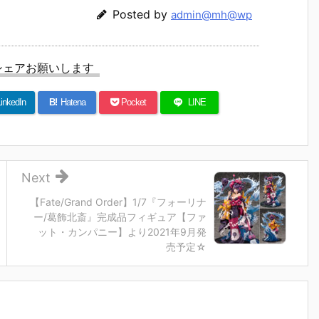
Posted by
admin@mh@wp
シェアお願いします
inkedIn
B!
Hatena
Pocket
LINE
Next
【Fate/Grand Order】1/7『フォーリナ
ー/葛飾北斎』完成品フィギュア【ファ
ット・カンパニー】より2021年9月発
売予定☆