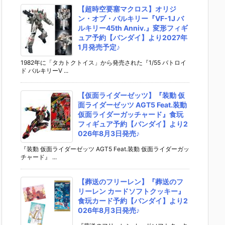
【超時空要塞マクロス】オリジ
ン・オブ・バルキリー『VF-1J バ
ルキリー45th Anniv.』変形フィギ
ュア予約【バンダイ】より2027年
1月発売予定♪
1982年に「タカトクトイス」から発売された『1/55 バトロイ
ド バルキリーV ...
【仮面ライダーゼッツ】『装動 仮
面ライダーゼッツ AGT5 Feat.装動
仮面ライダーガッチャード』食玩
フィギュア予約【バンダイ】より2
026年8月3日発売♪
『装動 仮面ライダーゼッツ AGT5 Feat.装動 仮面ライダーガッ
チャード』 ...
【葬送のフリーレン】『葬送のフ
リーレン カードソフトクッキー』
食玩カード予約【バンダイ】より2
026年8月3日発売♪