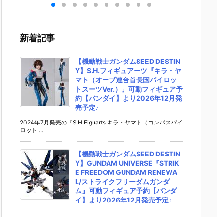
エハ
ステッカー付
ン カードソフ
の刃 ディフォ
ィチャー
玩カ
きグミ』食玩
トクッキー』
ルメシールウ
KZOO
【バ
グッズ予約
食玩カード予
エハース 其ノ
ズー）
より
【バンダイ】
約【バンダ
十五』食玩シ
グッズ
新着記事
月2
2026年7月2
イ】より202
ール予約【バ
【バン
7日発売♪
6年8月3日発
ンダイ】より
より20
売♪
2026年8月3
月3日発
【機動戦士ガンダムSEED DESTIN
日発売♪
Y】S.H.フィギュアーツ『キラ・ヤ
マト（オーブ連合首長国パイロッ
トスーツVer.）』可動フィギュア予
約【バンダイ】より2026年12月発
売予定♪
2024年7月発売の『S.H.Figuarts キラ・ヤマト（コンパスパイ
ロット ...
【機動戦士ガンダムSEED DESTIN
Y】GUNDAM UNIVERSE『STRIK
E FREEDOM GUNDAM RENEWA
L/ストライクフリーダムガンダ
ム』可動フィギュア予約【バンダ
イ】より2026年12月発売予定♪