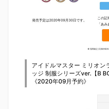
この記
発売予定は2020年09月30日です。
「あみ
© 窪岡俊之 (C)BANDAI N
アイドルマスター ミリオン
ッジ 制服シリーズver.【B B
《2020年09月予約》
【鬼滅の刃】
【Stray Kid
【たまごっ
【サンリオ
にふぉるめー
s】『ロリポ
ち】『たまご
『サンリオ
しょん『鬼滅
ップキャンデ
っち おともだ
ャラクター