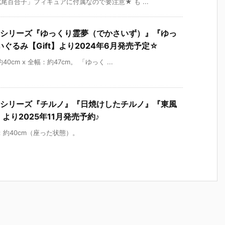
百合子」フィギュアに付属なので要注意★ も ...
ぐるみシリーズ『ゆっくり霊夢（でかさいず）』『ゆっ
るみ【Gift】より2024年6月発売予定☆
m x 全幅：約47cm。 「ゆっく ...
ぐるみシリーズ『チルノ』『日焼けしたチルノ』『東風
より2025年11月発売予約♪
約40cm（座った状態）。