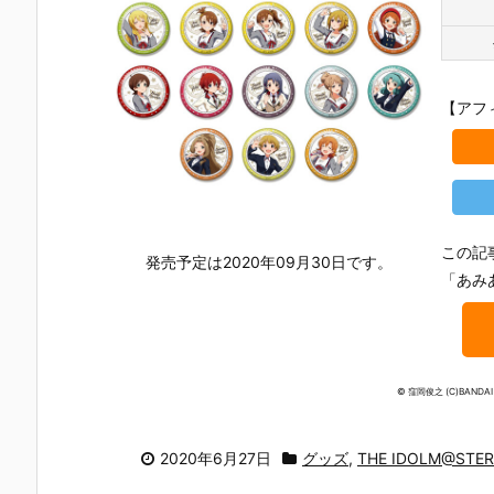
の刃 ディフォ
ィチャーム S
ちどーる』食
バルーンポ
ルメシールウ
KZOO（スキ
玩フィギュア
プチャーム&
エハース 其ノ
ズー）』食玩
予約【バンダ
グミ』食玩
十五』食玩シ
グッズ予約
イ】より202
ッズ予約【
ール予約【バ
【バンダイ】
6年8月3日発
ンダイ】よ
【アフ
ンダイ】より
より2026年8
売♪
2026年8月
2026年8月3
月3日発売♪
日発売♪
日発売♪
この記
発売予定は2020年09月30日です。
「あみ
© 窪岡俊之 (C)BANDAI N
2020年6月27日
グッズ
,
THE IDOLM@STER