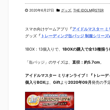
2020年6月27日
グッズ
,
THE IDOLM@STER
スマホ向けゲームアプリ
「
アイドルマスター ミ
グッズ
「
トレーディング缶バッジ 制服シリーズve
1BOX：13個入りで、
1BOXの購入で全13種揃う
「缶バッジ」のサイズは、
直径：約5.7cm
。
アイドルマスター ミリオンライブ！『トレーディン
個入りBOX
は、
Gift
より
2020年09月
発売の予定