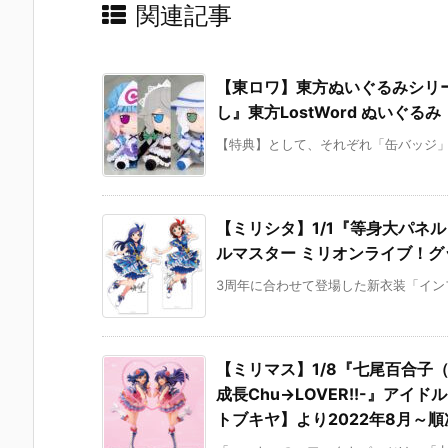
関連記事
【東ロワ】東方ぬいぐるみシリ
し』東方LostWord ぬいぐるみ
【特典】として、それぞれ「缶バッジ」が
【ミリシタ】1/1『等身大パネル
ルマスター ミリオンライブ！グッ
3周年に合わせて登場した新衣装「インフ
【ミリマス】1/8『七尾百合子
成長Chu→LOVER!!-』ア
トブキヤ】より2022年8月～