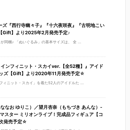
ーズ『西行寺幽々子』『十六夜咲夜』『古明地こい
【Gift】より2025年2月発売予定♪
同梱♪ 「ぬいぐるみ」の基本サイズは、 全 ...
 インフィニット・スカイver.【全52種】』アイド
ズ【Gift】より2020年11月発売予定☆
ィニット・スカイ」を着た52人のアイドルた ...
（ななお ゆりこ）／望月杏奈（もちづき あんな）-
イドルマスター ミリオンライブ！完成品フィギュア【コ
順次発売予定☆