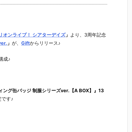
リオンライブ！ シアターデイズ
」
より、
3周年記念
r.
」
が、
Gift
からリリース♪
構成♪
グ缶バッジ 制服シリーズver.【A BOX】』13
です♪