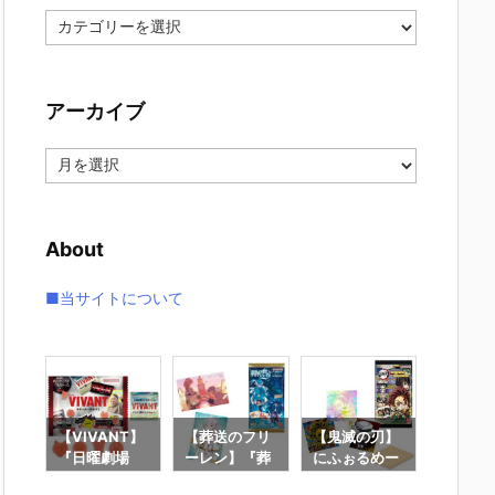
カ
テ
ゴ
リ
アーカイブ
ー
ア
ー
カ
イ
About
ブ
■当サイトについて
わ】
【VIVANT】
【葬送のフリ
【鬼滅の刃】
【Stray
いか
『日曜劇場
ーレン】『葬
にふぉるめー
s】『ロ
島の
「VIVANT」
送のフリーレ
しょん『鬼滅
ップキ