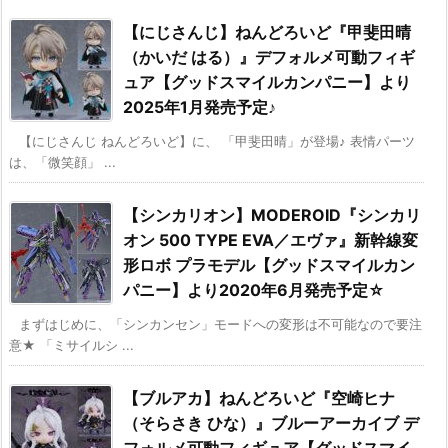
【にじさんじ】ねんどろいど『甲斐田晴
（かいだ はる）』デフォルメ可動フィギ
ュア【グッドスマイルカンパニー】より
2025年1月発売予定♪
【にじさんじ ねんどろいど】に、 「甲斐田晴」が登場♪ 表情パーツ
は、「微笑顔」 ...
【シンカリオン】MODEROID『シンカリ
オン 500 TYPE EVA／エヴァ』新幹線変
形ロボ プラモデル【グッドスマイルカン
パニー】より2020年6月発売予定☆
まずはじめに、「シンカンセン」モードへの変形は不可能なので要注
意★ 「ミサイルシ ...
【ブルアカ】ねんどろいど『空崎ヒナ
（そらさき ひな）』ブルーアーカイブ デ