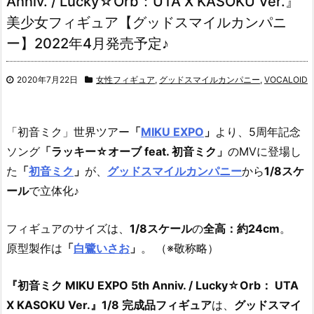
Anniv. / Lucky☆Orb：UTA X KASOKU Ver.』
美少女フィギュア【グッドスマイルカンパニ
ー】2022年4月発売予定♪
2020年7月22日
女性フィギュア
,
グッドスマイルカンパニー
,
VOCALOID
「初音ミク」世界ツアー
「
MIKU EXPO
」
より、5周年記念
ソング
「ラッキー☆オーブ feat. 初音ミク」
のMVに登場し
た
「
初音ミク
」
が、
グッドスマイルカンパニー
から
1/8スケ
ール
で立体化♪
フィギュアのサイズは、
1/8スケール
の
全高：約24cm
。
原型製作は
「
白鷺いさお
」
。 （※敬称略）
『初音ミク MIKU EXPO 5th Anniv. / Lucky☆Orb： UTA
X KASOKU Ver.』1/8 完成品フィギュア
は、
グッドスマイ