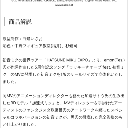
© 2019 Fantasista Utamaro. (C)KASOKU SATO(Composition Inc.) / Crypton Future Media，INC.
www.piapro.net
商品解説
原型制作：白鷺いさお
彩色：中野フィギュア教室(福井)、杉健司
初音ミクの世界ツアー「HATSUNE MIKU EXPO」より、emon(Tes.)
氏が作詞作曲した5周年記念ソング「ラッキー☆オーブ feat. 初音ミ
ク」のMVに登場した初音ミクを1/8スケールサイズで立体化いたし
ました。
同MVのアニメーションディレクターも務めた加速サトウ氏の生み出
した3Dモデル「加速式ミク」と、MVディレクターを手掛けたアー
ティストのファンタジスタ歌磨呂氏のアートワークを纏ったスペシ
ャルコラボバージョンの初音ミクが、両氏の徹底した完全監修のも
と仕上がりました。