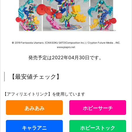
© 2019 Fantasista Utamaro. (C)KASOKU SATO(Composition Inc.) / Crypton Future Media，INC.
www.piapro.net
発売予定は2022年04月30日です。
【最安値チェック】
【アフィリエイトリンク】を使用しています
あみあみ
ホビーサーチ
キャラアニ
ホビーストック