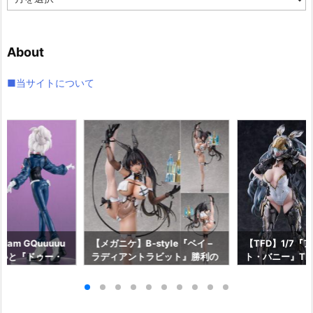
ー
カ
イ
About
ブ
■当サイトについて
am GQuuuuu
【メガニケ】B-style『ベイ –
【TFD】1/7『
aらいと『ドゥー・
ラディアントラビット』勝利の
ト・バニー』The F
ロットスーツVe
女神：NIKKE 1/4 フィギュア予
dant 完成品フ
ア予約【メガハウ
約【フリーイング】より2026
【マックスファ
6年7月発売予定♪
年12月発売予定☆
2027年7月発