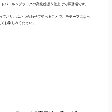
）
ルダー クリエ
ガの抱き枕カ
ルマッコイ
［超激戦
イトパール＆ブラックの高級感漂う仕上げで再登場です。
C
イターズモデ
バー（水着Ve
『ドラゴンボ
『ジュエ
I
ル『ヒュー＆
r.）』グッズ
ールZ 05 孫
ー・ボニー
ディアナ』1/
予約【WHY S
悟空＆チチ 限
臨死体験-
ーとなっており、ふたつ合わせて並べることで、モチーフになっ
S
7 完成品フィ
O SERIOU
定復刻仕様
フィギュ
えてお楽しみください。
ギュア予約
S？】より20
版』フィギュ
約【バン
予
【カプコン】
26年6月発売
ア予約【メガ
イ】より2
n
より2027年1
予定♪
ハウス】より
5年12月2
月発売予定♪
2026年10月
発売♪
売
発売予定♪