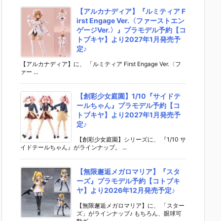
【アルカナディア】『ルミティア F
irst Engage Ver.〈ファーストエン
ゲージVer.〉』プラモデル予約【コ
トブキヤ】より2027年1月発売予
定♪
【アルカナディア】に、 「ルミティア First Engage Ver.〈フ
ァー ...
【創彩少女庭園】1/10『サイドテ
ールちゃん』プラモデル予約【コ
トブキヤ】より2027年1月発売予
定♪
【創彩少女庭園】シリーズに、 『1/10 サ
イドテールちゃん』がラインナップ。 ...
【無限邂逅メガロマリア】『スタ
ーズ』プラモデル予約【コトブキ
ヤ】より2026年12月発売予定♪
【無限邂逅メガロマリア】に、 「スター
ズ」がラインナップ♪ もちろん、眼球可