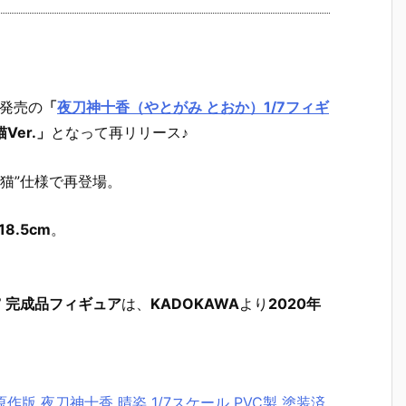
月発売の
「
夜刀神十香（やとがみ とおか）1/7フィギ
Ver.」
となって再リリース♪
猫”仕様で再登場。
8.5cm
。
7 完成品フィギュア
は、
KADOKAWA
より
2020年
 原作版 夜刀神十香 晴姿 1/7スケール PVC製 塗装済