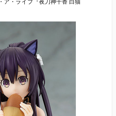
・ア・ライブ『夜刀神十香 白猫