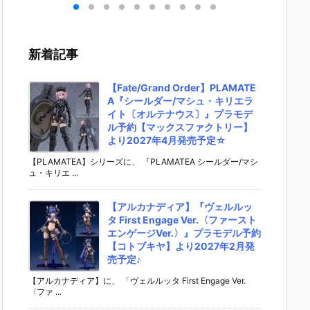
］
aらいと『ド
ントラビッ
ー』The First
ズ『ロ
リ
ゥー・ムラサ
ト』勝利の女
Descendant
フィギ
 -
メ パイロット
神：NIKKE 1/
完成品フィギ
約【エ
』
スーツVer.』
4 フィギュア
ュア予約【マ
ラス】よ
新着記事
ア予
フィギュア予
予約【フリー
ックスファク
26年8
ダ
約【メガハウ
イング】より
トリー】より
予定♪
02
ス】より202
2026年12月
2027年7月発
【Fate/Grand Order】PLAMATE
0日
6年7月発売予
発売予定☆
売予定☆
A『シールダー/マシュ・キリエラ
定♪
イト〔オルテナウス〕』プラモデ
ル予約【マックスファクトリー】
より2027年4月発売予定☆
【PLAMATEA】シリーズに、 『PLAMATEA シールダー/マシ
ュ・キリエ ...
【アルカナディア】『ヴェルルッ
タ First Engage Ver.〈ファースト
エンゲージVer.〉』プラモデル予約
【コトブキヤ】より2027年2月発
売予定♪
【アルカナディア】に、 「ヴェルルッタ First Engage Ver.
〈ファ ...