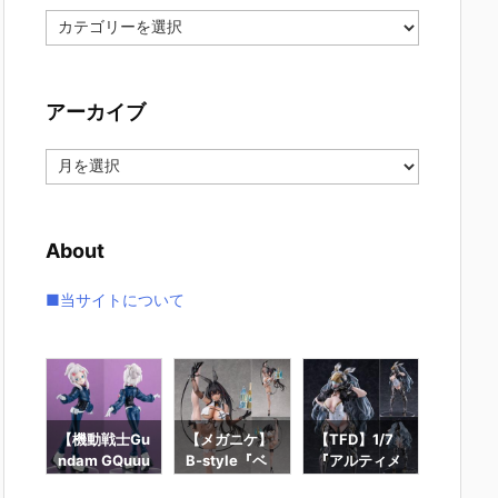
カ
テ
ゴ
リ
アーカイブ
ー
ア
ー
カ
イ
About
ブ
■当サイトについて
ー
【機動戦士Gu
【メガニケ】
【TFD】1/7
【ロッ
ギュ
ndam GQuuu
B-style『ベ
『アルティメ
ン】ギ
RO
uuuX】Lucre
イ – ラディア
ット・バニ
ィック