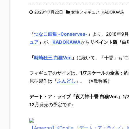
2020年7月22日
女性フィギュア
,
KADOKAWA
「
つなこ画集 -Conserves-
」
より、
2018年9
ュア
」
が、
KADOKAWA
から
リペイント版「白猫
『
時崎狂三 白猫Ver.
』
に続いて、「十香」も“白
フィギュアのサイズは、
1/7スケール
の
全高：約1
原型製作は
「
ふんどし
」
。 （※敬称略）
デート・ア・ライブ『夜刀神十香 白猫Ver.』1/
12月
発売の予定です♪
【Amazon】KDcolle 「デート・ア・ライブ」