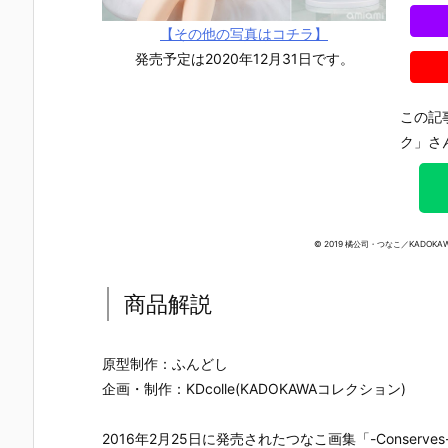
【その他の写真はコチラ】
発売予定は2020年12月31日です。
この記
ク」さ
© 2019 橘公司・つなこ／KADO
商品解説
原型制作：ふんどし
企画・制作：KDcolle(KADOKAWAコレクション)
【TFD】1/7
【ロックマ
【クロノ・ト
【攻殻機動
『アルティメ
ン】ギガンテ
リガー】フォ
隊】1/4『草
ット・バニ
ィックシリー
ルミズム『ク
薙素子（く
2016年2月25日に発売されたつなこ画集「-Conse