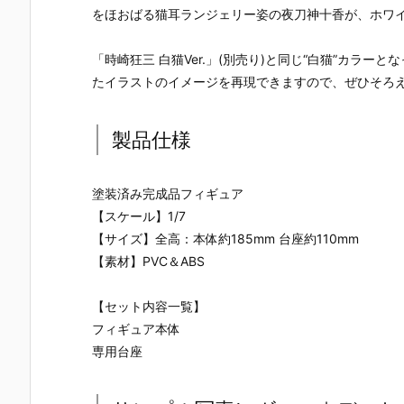
ー』The First
ズ『ロール』
ロノ』『マー
なぎ もとこ
をほおばる猫耳ランジェリー姿の夜刀神十香が、ホワ
Descendant
フィギュア予
ル』FORM-I
ORIGINAL 
完成品フィギ
約【エクスプ
S フィギュア
OLORED ED
ュア予約【マ
ラス】より20
予約【スクウ
TION』GHO
「時崎狂三 白猫Ver.」(別売り)と同じ“白猫”カラ
ックスファク
26年8月再販
ェア･エニッ
ST IN THE 
たイラストのイメージを再現できますので、ぜひそろ
トリー】より
予定♪
クス】より20
HELL 完成品
2027年7月発
26年9月発売
フィギュア
売予定☆
予定☆
約【With Fa
製品仕様
s！】より20
27年3月発
予定♪
塗装済み完成品フィギュア
【スケール】1/7
【サイズ】全高：本体約185mm 台座約110mm
【素材】PVC＆ABS
【セット内容一覧】
フィギュア本体
専用台座