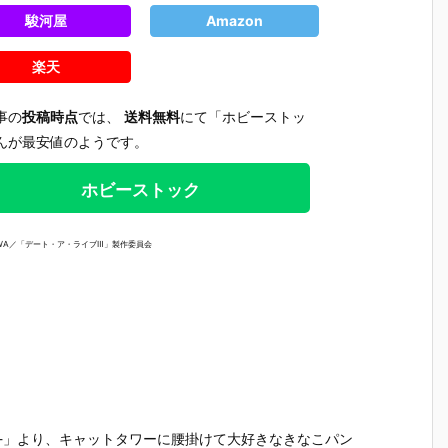
駿河屋
Amazon
楽天
事の
投稿時点
では、
送料無料
にて「ホビーストッ
んが最安値のようです。
ホビーストック
KAWA／「デート・ア・ライブⅢ」製作委員会
【プラグマ
【NEEDY GIR
【ドラゴンボ
【ワンピ
タ】カプコン
L OVERDOS
ールZ】デス
ス】フィ
さ
フィギュアビ
E】『ニディ
クトップリア
アーツZE
rves-」より、キャットタワーに腰掛けて大好きなきなこパン