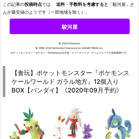
この記事の
投稿時点
では、
送料・手数料を考慮すると
「駿河屋」さ
んが最安値のようです（一部地域を除く）。
駿河屋
© 2020 Pokemon.
© 1995-2020 Nintendo/Creatures Inc./GAME FREAK inc.
ポケットモンスター・ポケモン・Pokémonは任天堂・クリーチャーズ・ゲームフリークの登録商標です。
【食玩】ポケットモンスター『ポケモンス
ケールワールド ガラル地方』12個入り
BOX【バンダイ】《2020年09月予約》