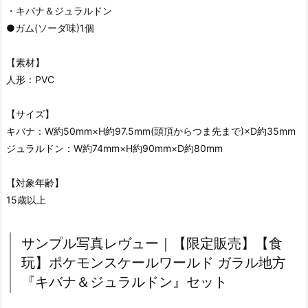
・キバナ＆ジュラルドン
●ガム(ソーダ味)1個
【素材】
人形：PVC
【サイズ】
キバナ：W約50mm×H約97.5mm(頭頂からつま先まで)×D約35mm
ジュラルドン：W約74mm×H約90mm×D約80mm
【対象年齢】
15歳以上
サンプル写真レヴュー｜【限定販売】【食
玩】ポケモンスケールワールド ガラル地方
『キバナ＆ジュラルドン』セット