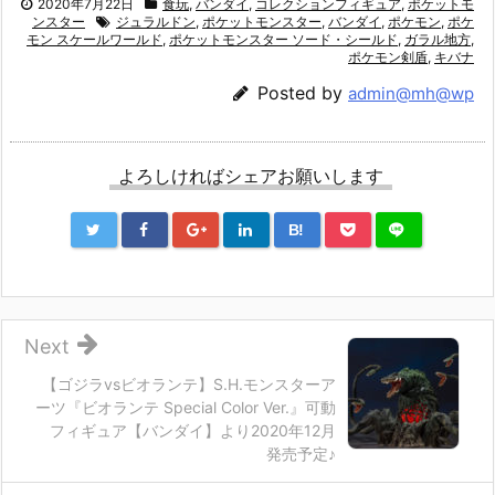
2020年7月22日
食玩
,
バンダイ
,
コレクションフィギュア
,
ポケットモ
ンスター
ジュラルドン
,
ポケットモンスター
,
バンダイ
,
ポケモン
,
ポケ
モン スケールワールド
,
ポケットモンスター ソード・シールド
,
ガラル地方
,
ポケモン剣盾
,
キバナ
Posted by
admin@mh@wp
よろしければシェアお願いします
B!
Next
【ゴジラvsビオランテ】S.H.モンスターア
ーツ『ビオランテ Special Color Ver.』可動
フィギュア【バンダイ】より2020年12月
発売予定♪