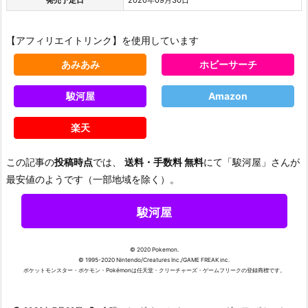
発売予定日
2020年09月30日
【アフィリエイトリンク】を使用しています
あみあみ
ホビーサーチ
駿河屋
Amazon
楽天
この記事の
投稿時点
では、
送料・手数料 無料
にて「駿河屋」さんが
最安値のようです（一部地域を除く）。
駿河屋
© 2020 Pokemon.
© 1995-2020 Nintendo/Creatures Inc./GAME FREAK inc.
ポケットモンスター・ポケモン・Pokémonは任天堂・クリーチャーズ・ゲームフリークの登録商標です。