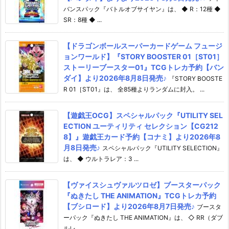
バンスパック『バトルオブサイヤン』は、 ◆ R：12種 ◆
SR：8種 ◆ ...
【ドラゴンボールスーパーカードゲーム フュージ
ョンワールド】『STORY BOOSTER 01［ST01］
ストーリーブースター01』TCGトレカ予約【バン
ダイ】より2026年8月8日発売♪
『STORY BOOSTE
R 01［ST01』は、 全85種よりランダムに封入。 ...
【遊戯王OCG】スペシャルパック『UTILITY SEL
ECTION ユーティリティ セレクション【CG212
8】』遊戯王カード予約【コナミ】より2026年8
月8日発売♪
スペシャルパック『UTILITY SELECTION』
は、 ◆ ウルトラレア：3 ...
【ヴァイスシュヴァルツロゼ】ブースターパック
『ぬきたし THE ANIMATION』TCGトレカ予約
【ブシロード】より2026年8月7日発売♪
ブースタ
ーパック『ぬきたし THE ANIMATION』は、 ◇ RR（ダブ
ルレ ...