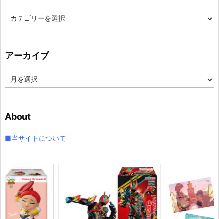
カ
テ
ゴ
リ
アーカイブ
ー
ア
ー
カ
イ
About
ブ
■当サイトについて