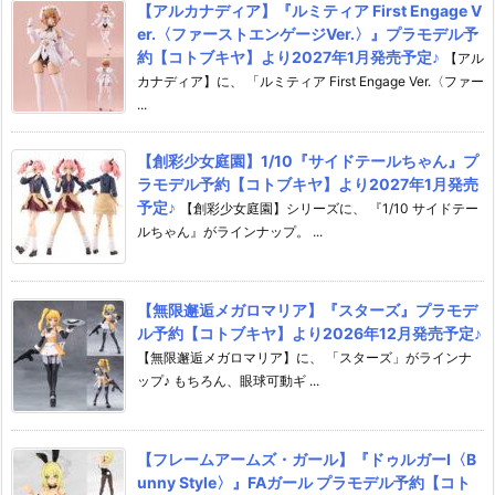
【アルカナディア】『ルミティア First Engage V
er.〈ファーストエンゲージVer.〉』プラモデル予
約【コトブキヤ】より2027年1月発売予定♪
【アル
カナディア】に、 「ルミティア First Engage Ver.〈ファー
...
【創彩少女庭園】1/10『サイドテールちゃん』プ
ラモデル予約【コトブキヤ】より2027年1月発売
予定♪
【創彩少女庭園】シリーズに、 『1/10 サイドテー
ルちゃん』がラインナップ。 ...
【無限邂逅メガロマリア】『スターズ』プラモデ
ル予約【コトブキヤ】より2026年12月発売予定♪
【無限邂逅メガロマリア】に、 「スターズ」がラインナ
ップ♪ もちろん、眼球可動ギ ...
【フレームアームズ・ガール】『ドゥルガーI〈B
unny Style〉』FAガール プラモデル予約【コト