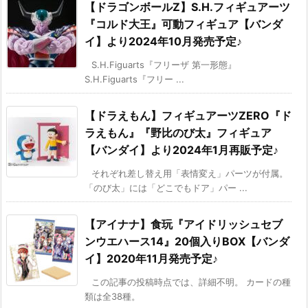
【ドラゴンボールZ】S.H.フィギュアーツ
『コルド大王』可動フィギュア【バンダ
イ】より2024年10月発売予定♪
S.H.Figuarts『フリーザ 第一形態』
S.H.Figuarts『フリー ...
【ドラえもん】フィギュアーツZERO『ド
ラえもん』『野比のび太』フィギュア
【バンダイ】より2024年1月再販予定♪
それぞれ差し替え用「表情変え」パーツが付属。
「のび太」には「どこでもドア」パー ...
【アイナナ】食玩『アイドリッシュセブ
ンウエハース14』20個入りBOX【バンダ
イ】2020年11月発売予定♪
この記事の投稿時点では、詳細不明。 カードの種
類は全38種。