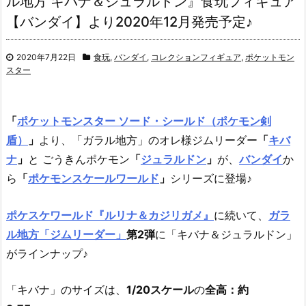
ル地方 キバナ＆ジュラルドン』食玩フィギュア
【バンダイ】より2020年12月発売予定♪
2020年7月22日
食玩
,
バンダイ
,
コレクションフィギュア
,
ポケットモン
スター
「
ポケットモンスター ソード・シールド（ポケモン剣
盾）
」
より、「ガラル地方」のオレ様ジムリーダー
「
キバ
ナ
」
と ごうきんポケモン
「
ジュラルドン
」
が、
バンダイ
か
ら
「
ポケモンスケールワールド
」
シリーズに登場♪
ポケスケワールド『ルリナ＆カジリガメ』
に続いて、
ガラ
ル地方「ジムリーダー」
第2弾
に「キバナ＆ジュラルドン」
がラインナップ♪
「キバナ」のサイズは、
1/20スケール
の
全高：約