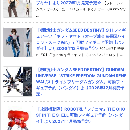
ブキヤ】より2027年1月発売予定☆
【フレームアー
ムズ・ガール】に、 『FAガール ドゥルガーI〈Bunny Sty
...
【機動戦士ガンダムSEED DESTINY】S.H.フィギ
ュアーツ『キラ・ヤマト（オーブ連合首長国パイ
ロットスーツVer.）』可動フィギュア予約【バン
ダイ】より2026年12月発売予定♪
2024年7月発売
の『S.H.Figuarts キラ・ヤマト（コンパスパイロット ...
【機動戦士ガンダムSEED DESTINY】GUNDAM
UNIVERSE『STRIKE FREEDOM GUNDAM RENE
WAL/ストライクフリーダムガンダム』可動フィ
ギュア予約【バンダイ】より2026年12月発売予
定♪
【攻殻機動隊】ROBOT魂『フチコマ』THE GHO
ST IN THE SHELL 可動フィギュア予約【バンダ
イ】より2027年1月発売予定♪