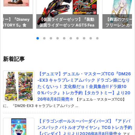
ー】『Disney
【仮面ライダーゼッツ】『装動
【葬送のフリー
OY STORY 5』食
仮面ライダーゼッツ AGT5 Fea
フリーレン カ
予約【バンダイ】
t.装動 仮面ライダーガッチャー
ー』食玩カード
月27日発売♪
ド』食玩フィギュア予約【バン
イ】より2026
ダイ】より2026年8月3日発売
♪
新着記事
【デュエマ】デュエル・マスターズTCG『DM26
-EX3 キャラプレミアムパック ドラゴン娘になり
たくないっ！ 文化祭だョ！全員集合!!ドラ娘10
0％パック』トレカ予約【タカラトミー】より20
26年8月8日発売☆
【デュエル・マスターズTCG】
に、 『DM26-EX3 キャラプレミアムパック ...
【ドラゴンボールスーパーダイバーズ】『アドバ
ンスパック バトルオブサイヤン』TCGトレカ予約
【バンダイ】よりより2026年8月8日発売☆
アド