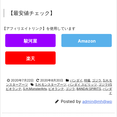
【最安値チェック】
【アフィリエイトリンク】を使用しています
駿河屋
Amazon
楽天
2020年7月22日
2020年8月20日
バンダイ
,
特撮
,
ゴジラ
,
S.H.モ
ンスターアーツ
S.H.モンスターアーツ
,
バンダイ スピリッツ
,
ゴジラVS
ビオランテ
,
S.H.MonsterArts
,
ビオランテ
,
ゴジラ
,
BANDAI SPIRITS
,
バンダ
イ
Posted by
admin@mh@wp