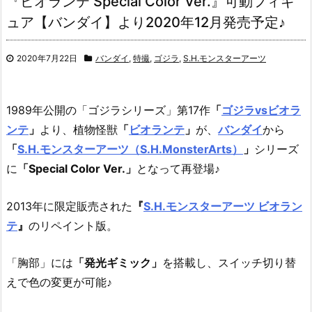
『ビオランテ Special Color Ver.』可動フィギ
ュア【バンダイ】より2020年12月発売予定♪
2020年7月22日
バンダイ
,
特撮
,
ゴジラ
,
S.H.モンスターアーツ
1989年公開の「ゴジラシリーズ」第17作
「
ゴジラvsビオラ
ンテ
」
より、
植物怪獣
「
ビオランテ
」
が、
バンダイ
から
「
S.H.モンスターアーツ（S.H.MonsterArts）
」
シリーズ
に
「Special Color Ver.」
となって再登場♪
2013年に限定販売された
『
S.H.モンスターアーツ ビオラン
テ
』
のリペイント版。
「胸部」には
「発光ギミック」
を搭載し、スイッチ切り替
えで色の変更が可能♪