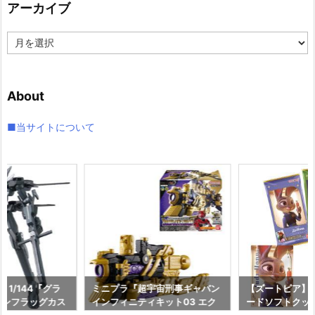
アーカイブ
ー
ア
ー
カ
イ
About
ブ
■当サイトについて
 1/144『グラ
ミニプラ『超宇宙刑事ギャバン
【ズートピア】
オンフラッグカス
インフィニティキット03 エク
ードソフトクッ