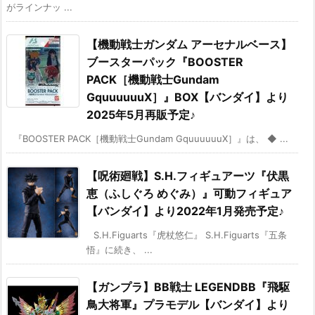
がラインナッ ...
【機動戦士ガンダム アーセナルベース】
ブースターパック『BOOSTER
PACK［機動戦士Gundam
GquuuuuuX］』BOX【バンダイ】より
2025年5月再販予定♪
『BOOSTER PACK［機動戦士Gundam GquuuuuuX］』は、 ◆ ...
【呪術廻戦】S.H.フィギュアーツ『伏黒
恵（ふしぐろ めぐみ）』可動フィギュア
【バンダイ】より2022年1月発売予定♪
S.H.Figuarts『虎杖悠仁』 S.H.Figuarts『五条
悟』に続き、 ...
【ガンプラ】BB戦士 LEGENDBB『飛駆
鳥大将軍』プラモデル【バンダイ】より