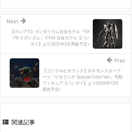
Next
【ガンプラ】ガンダリウム合金モデル『RX
-78-2 ガンダム』1/144 合金モデル【バン
ダイ】より2021年2月再販予定♪
Prev
【ゴジラvsビオランテ】S.H.モンスターア
ーツ『ビオランテ Special Color Ver.』可動
フィギュア【バンダイ】より2020年12月
発売予定♪
関連記事