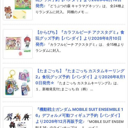
発売♪
『どうぶつの森 キャラマグネッツ』は、 全24種よ
りランダムに封入。 同梱のメモ ...
【からぴち】『カラフルピーチ アクスタグミ』食
玩グッズ予約【バンダイ】より2026年8月10日
発売♪
『カラフルピーチ アクスタグミ』は、 全15種より
ランダムに封入。
【たまごっち】『たまごっち カスタムキーリング
2』食玩グッズ予約【バンダイ】より2026年8月1
0日発売☆
『たまごっち カスタムキーリング2』は、
１、新種発見!!たまごっち 白（柄） ...
『機動戦士ガンダム MOBILE SUIT ENSEMBLE 1
6』デフォルメ可動フィギュア予約【バンダイ】
より2026年12月再販予定♪
『MOBILE SUIT ENSEM
BLE 16』のラインナップは、 １、ハイニ ...