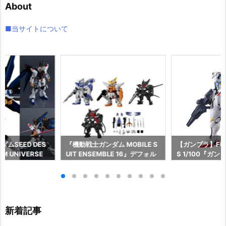
About
ブ
■当サイトについて
ムSEED DES
『機動戦士ガンダム MOBILE S
【ガンプラ】FULL
M UNIVERSE
UIT ENSEMBLE 16』デフォル
S 1/100『ガ
EEDOM GUNDA
メ可動フィギュア予約【バンダ
ル』機動戦士ガ
L/ストライクフリ
イ】より2026年12月再販予定♪
女 プラモデル
ム』可動フィギュ
より2026年8
イ】より2026
♪
新着記事