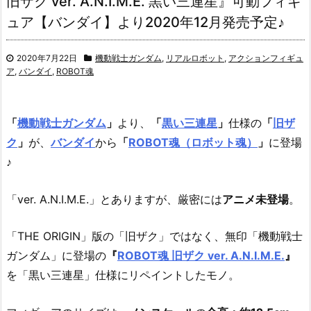
旧ザク ver. A.N.I.M.E. 黒い三連星』可動フィギ
ュア【バンダイ】より2020年12月発売予定♪
2020年7月22日
機動戦士ガンダム
,
リアルロボット
,
アクションフィギュ
ア
,
バンダイ
,
ROBOT魂
「
機動戦士ガンダム
」
より、
「
黒い三連星
」
仕様の
「
旧ザ
ク
」
が、
バンダイ
から
「
ROBOT魂（ロボット魂）
」
に登場
♪
「ver. A.N.I.M.E.」とありますが、厳密には
アニメ未登場
。
「THE ORIGIN」版の「旧ザク」ではなく、無印「機動戦士
ガンダム」に登場の
『
ROBOT魂 旧ザク ver. A.N.I.M.E.
』
を「黒い三連星」仕様にリペイントしたモノ。