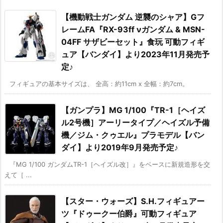
【機動戦士ガンダム 逆襲のシャア】Gフ
レームFA『RX-93ff νガンダム & MSN-
04FF サザビーセット』食玩 可動フィギ
ュア【バンダイ】より2023年11月発売予
定♪
フィギュアの基本サイズは、 全高：約11cm x 全幅：約7cm。
【ガンプラ】MG 1/100『TR-1［ヘイズ
ル2号機］アーリータイプ／ヘイズル予備
機／ジム・クゥエル』プラモデル【バン
ダイ】より2019年9月発売予定♪
『MG 1/100 ガンダムTR-1［ヘイズル改］』をベースに新規造形を交
えて［ ...
【スター・ウォーズ】S.H.フィギュアー
ツ『ドゥークー伯爵』可動フィギュア