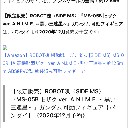
フィギュアのサイズは、
ノンスケール
の
全高：約12.5cm
。
【限定販売】ROBOT魂〈SIDE MS〉『MS-05B 旧ザク
ver. A.N.I.M.E. ～黒い三連星～』ガンダム 可動フィギュア
は、
バンダイ
より
2020年12月
発売の予定です♪
【Amazon】ROBOT魂 機動戦士ガンダム [SIDE MS] MS-0
6R-1A 高機動型ザクII ver. A.N.I.M.E~黒い三連星~ 約125m
m ABS&PVC製 塗装済み可動フィギュア
【限定販売】ROBOT魂〈SIDE MS〉
『MS-05B 旧ザク ver. A.N.I.M.E. ～黒い
三連星～』ガンダム 可動フィギュア【バ
ンダイ】《2020年12月予約》