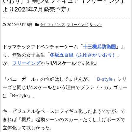
いおり）』美少女フィギュア【フリーイング】
より2021年7月発売予定♪
2020年8月18日
女性フィギュア
,
フリーイング
,
B-style
ドラマチックアドベンチャーゲーム
「
十三機兵防衛圏
」
よ
り、
無敵の女子高生
「
冬坂五百里（ふゆさか いおり）
」
が、
フリーイング
から
1/4スケール
で立体化♪
「バニーガール」の恰好はしてませんが、「
B-style
」シリ
ーズと同じ1/4スケールという理由でブランド・カテゴリー
は「B-style」。
キービジュアルをベースにフィギュ化したようですが、で
きれば「機兵」起動シーンのスカートたくし上げポーズで
立体化して欲しかった。