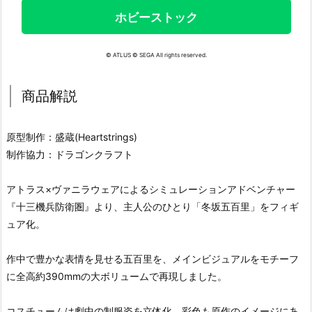
ホビーストック
© ATLUS © SEGA All rights reserved.
商品解説
原型制作：盛蔵(Heartstrings)
制作協力：ドラゴンクラフト
アトラス×ヴァニラウェアによるシミュレーションアドベンチャー
『十三機兵防衛圏』より、主人公のひとり「冬坂五百里」をフィギ
ュア化。
作中で豊かな表情を見せる五百里を、メインビジュアルをモチーフ
に全高約390mmの大ボリュームで再現しました。
コスチュームは劇中の制服姿を立体化。彩色も原作のイメージにあ