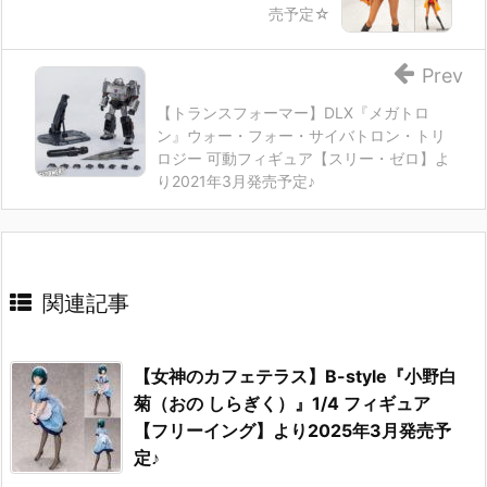
売予定☆
Prev
【トランスフォーマー】DLX『メガトロ
ン』ウォー・フォー・サイバトロン・トリ
ロジー 可動フィギュア【スリー・ゼロ】よ
り2021年3月発売予定♪
関連記事
【女神のカフェテラス】B-style『小野白
菊（おの しらぎく）』1/4 フィギュア
【フリーイング】より2025年3月発売予
定♪