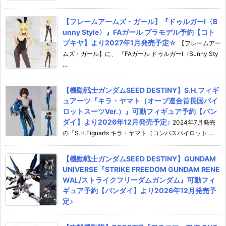
【フレームアームズ・ガール】『ドゥルガーI〈B
unny Style〉』FAガール プラモデル予約【コト
ブキヤ】より2027年1月発売予定☆
【フレームアー
ムズ・ガール】に、 『FAガール ドゥルガーI〈Bunny Sty
...
【機動戦士ガンダムSEED DESTINY】S.H.フィギ
ュアーツ『キラ・ヤマト（オーブ連合首長国パイ
ロットスーツVer.）』可動フィギュア予約【バン
ダイ】より2026年12月発売予定♪
2024年7月発売
の『S.H.Figuarts キラ・ヤマト（コンパスパイロット ...
【機動戦士ガンダムSEED DESTINY】GUNDAM
UNIVERSE『STRIKE FREEDOM GUNDAM RENE
WAL/ストライクフリーダムガンダム』可動フィ
ギュア予約【バンダイ】より2026年12月発売予
定♪