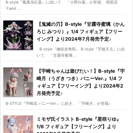
B-style『鳳凰寺紅葉』に続いて、 「小野白菊」が登場。 喫茶店
「Famil ...
【鬼滅の刃】B-style『甘露寺蜜璃（かん
ろじ みつり）』1/4 フィギュア【フリー
イング】より2024年7月発売予定♪
B-style『煉獄杏寿郎』 B-style『宇髄天元』に続
いて、 「甘露寺蜜璃 ...
【宇崎ちゃんは遊びたい！】B-style『宇
崎月（うざき つき）バニーVer.』1/4 フ
ィギュア【フリーイング】より2024年2
月発売予定♪
B-STYLE『宇崎花 バニーVer.』に続き、 「宇崎月」が登場♪
ミモザ氏イラスト B-style『星咲りゆ』
1/6 フィギュア【フリーイング】より