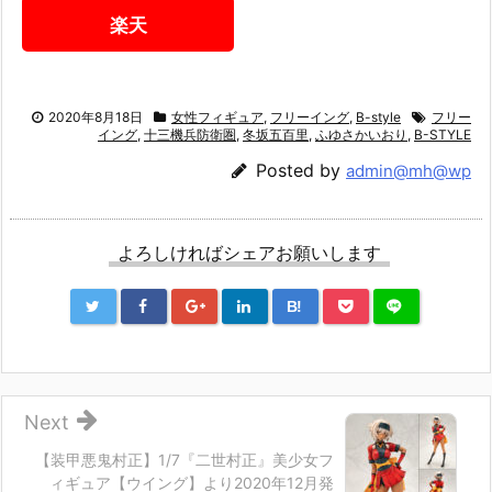
楽天
2020年8月18日
女性フィギュア
,
フリーイング
,
B-style
フリー
イング
,
十三機兵防衛圏
,
冬坂五百里
,
ふゆさかいおり
,
B-STYLE
Posted by
admin@mh@wp
よろしければシェアお願いします
B!
Next
【装甲悪鬼村正】1/7『二世村正』美少女フ
ィギュア【ウイング】より2020年12月発