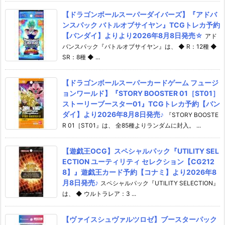
【ドラゴンボールスーパーダイバーズ】『アドバ
ンスパック バトルオブサイヤン』TCGトレカ予約
【バンダイ】よりより2026年8月8日発売☆
アド
バンスパック『バトルオブサイヤン』は、 ◆ R：12種 ◆
SR：8種 ◆ ...
【ドラゴンボールスーパーカードゲーム フュージ
ョンワールド】『STORY BOOSTER 01［ST01］
ストーリーブースター01』TCGトレカ予約【バン
ダイ】より2026年8月8日発売♪
『STORY BOOSTE
R 01［ST01』は、 全85種よりランダムに封入。 ...
【遊戯王OCG】スペシャルパック『UTILITY SEL
ECTION ユーティリティ セレクション【CG212
8】』遊戯王カード予約【コナミ】より2026年8
月8日発売♪
スペシャルパック『UTILITY SELECTION』
は、 ◆ ウルトラレア：3 ...
【ヴァイスシュヴァルツロゼ】ブースターパック