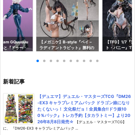
am GQuuuuu
【メガニケ】B-style『ベイ –
【TFD】1/7『
aらいと『ドゥー・
ラディアントラビット』勝利の
ト・バニー』The F
ロットスーツVe
女神：NIKKE 1/4 フィギュア予
dant 完成品フ
ア予約【メガハウ
約【フリーイング】より2026
【マックスファ
6年7月発売予定♪
年12月発売予定☆
2027年7月発
新着記事
【デュエマ】デュエル・マスターズTCG『DM26
-EX3 キャラプレミアムパック ドラゴン娘になり
たくないっ！ 文化祭だョ！全員集合!!ドラ娘10
0％パック』トレカ予約【タカラトミー】より20
26年8月8日発売☆
【デュエル・マスターズTCG】
に、 『DM26-EX3 キャラプレミアムパック ...