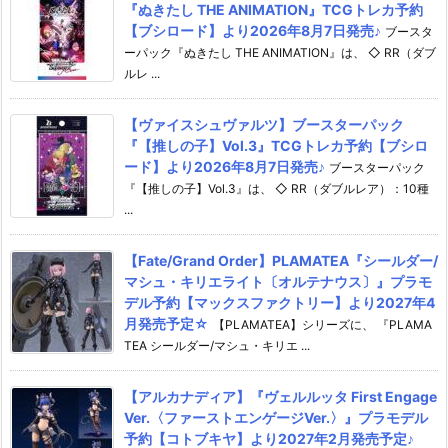
『ぬきたし THE ANIMATION』TCGトレカ予約
【ブシロード】より2026年8月7日発売♪
ブースタ
ーパック『ぬきたし THE ANIMATION』は、 ◇ RR（ダブ
ルレ ...
【ヴァイスシュヴァルツ】ブースターパック
『【推しの子】Vol.3』TCGトレカ予約【ブシロ
ード】より2026年8月7日発売♪
ブースターパック
『【推しの子】Vol.3』は、 ◇ RR（ダブルレア）：10種
...
【Fate/Grand Order】PLAMATEA『シールダー/
マシュ・キリエライト〔オルテナウス〕』プラモ
デル予約【マックスファクトリー】より2027年4
月発売予定☆
【PLAMATEA】シリーズに、 『PLAMA
TEA シールダー/マシュ・キリエ ...
【アルカナディア】『ヴェルルッタ First Engage
Ver.〈ファーストエンゲージVer.〉』プラモデル
予約【コトブキヤ】より2027年2月発売予定♪