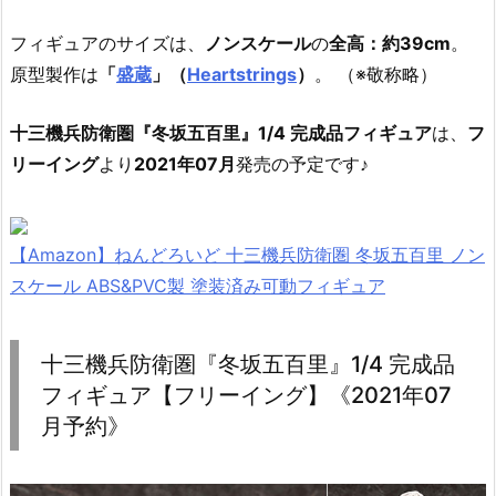
フィギュアのサイズは、
ノンスケール
の
全高：約39cm
。
原型製作は
「
盛蔵
」（
Heartstrings
）
。 （※敬称略）
十三機兵防衛圏『冬坂五百里』1/4 完成品フィギュア
は、
フ
リーイング
より
2021年07月
発売の予定です♪
【Amazon】ねんどろいど 十三機兵防衛圏 冬坂五百里 ノン
スケール ABS&PVC製 塗装済み可動フィギュア
十三機兵防衛圏『冬坂五百里』1/4 完成品
フィギュア【フリーイング】《2021年07
月予約》