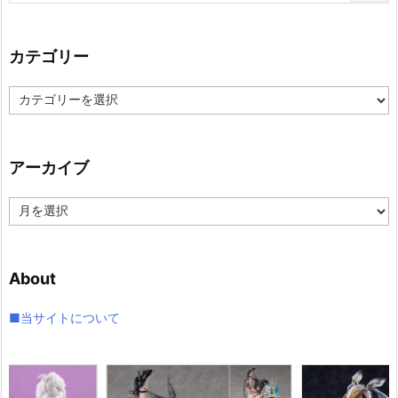
カテゴリー
カ
テ
ゴ
リ
アーカイブ
ー
ア
ー
カ
イ
About
ブ
■当サイトについて