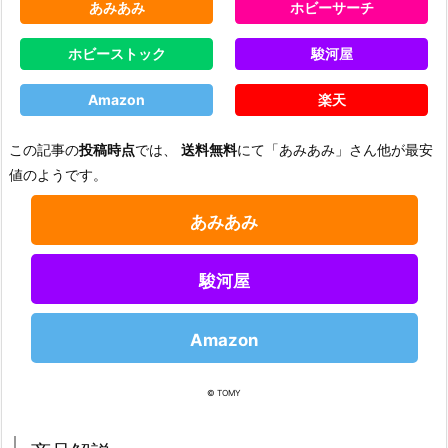
あみあみ
ホビーサーチ
ホビーストック
駿河屋
Amazon
楽天
この記事の
投稿時点
では、
送料無料
にて「あみあみ」さん他が最安
値のようです。
あみあみ
駿河屋
Amazon
© TOMY