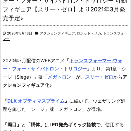
ォー・フォー・サイバトロン・トリロジー 可動
フィギュア【スリー・ゼロ】より2021年3月発
売予定♪
2020年8月18日
アクションフィギュア
,
ロボット・メカ
,
トランスフォー
マー
2020年7月配信のWEBアニメ
「
トランスフォーマー:ウォ
ー・フォー・サイバトロン・トリロジー
」
より、
第1章「シ
ージ（Siege）」版
「
メガトロン
」
が、
スリー・ゼロ
から
ア
クションフィギュア
化♪
『
DLX オプティマスプライム
』
に続いて、ウェザリング処
理を施した「シージ」版「メガトロン」が登場。
「両目」
と
「胴体」
は
LED発光ギミック搭載
で、使用する