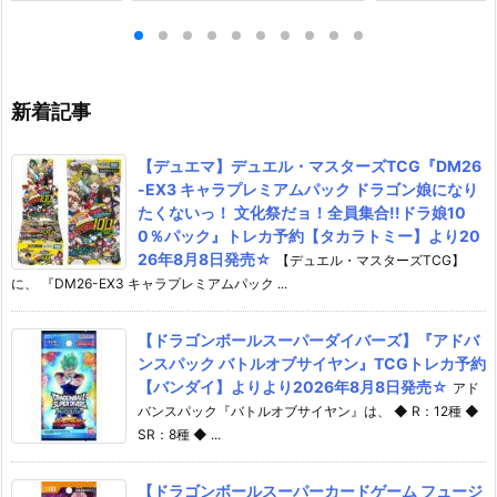
ライダーガッチャー
『キラ・ヤマト（オーブ連合首
『STRIKE FRE
ギュア予約【バン
長国パイロットスーツVer.）』
M RENEWAL
26年8月3日発売
可動フィギュア予約【バンダ
ーダムガンダム
イ】より2026年12月発売予定♪
ア予約【バンダイ
年12月発売予定
新着記事
【デュエマ】デュエル・マスターズTCG『DM26
-EX3 キャラプレミアムパック ドラゴン娘になり
たくないっ！ 文化祭だョ！全員集合!!ドラ娘10
0％パック』トレカ予約【タカラトミー】より20
26年8月8日発売☆
【デュエル・マスターズTCG】
に、 『DM26-EX3 キャラプレミアムパック ...
【ドラゴンボールスーパーダイバーズ】『アドバ
ンスパック バトルオブサイヤン』TCGトレカ予約
【バンダイ】よりより2026年8月8日発売☆
アド
バンスパック『バトルオブサイヤン』は、 ◆ R：12種 ◆
SR：8種 ◆ ...
【ドラゴンボールスーパーカードゲーム フュージ