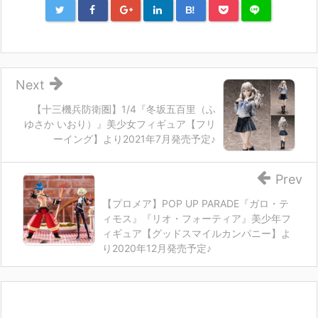
B!
Next
【十三機兵防衛圏】1/4『冬坂五百里（ふ
ゆさか いおり）』美少女フィギュア【フリ
ーイング】より2021年7月発売予定♪
Prev
【プロメア】POP UP PARADE『ガロ・テ
ィモス』『リオ・フォーティア』美少年フ
ィギュア【グッドスマイルカンパニー】よ
り2020年12月発売予定♪