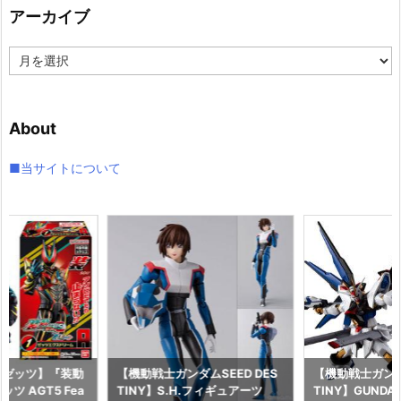
アーカイブ
ー
ア
ー
カ
イ
About
ブ
■当サイトについて
ーゼッツ】『装動
【機動戦士ガンダムSEED DES
【機動戦士ガンダム
ツ AGT5 Fea
TINY】S.H.フィギュアーツ
TINY】GUNDAM