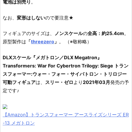
電池は別売り
。
なお、
変形はしない
ので要注意★
フィギュアのサイズは、
ノンスケール
の
全高：約25.4cm
。
原型製作は
「
threezero
」
。 （※敬称略）
DLXスケール『メガトロン／DLX Megatron』
Transformers: War For Cybertron Trilogy: Siege トラン
スフォーマー:ウォー・フォー・サイバトロン・トリロジー
可動フィギュア
は、
スリー・ゼロ
より
2021年03月
発売の予
定です♪
【Amazon】トランスフォーマー アースライズシリーズ ER
-13 メガトロン