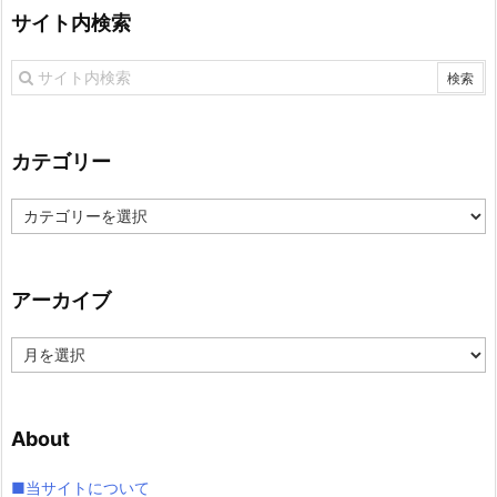
サイト内検索
カテゴリー
カ
テ
ゴ
リ
アーカイブ
ー
ア
ー
カ
イ
About
ブ
■当サイトについて