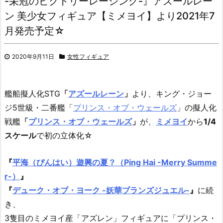
-栄冠のビクトリーレーシング-』アズールレー
ン 美少女フィギュア【ミメヨイ】より2021年7
月発売予定☆
2020年9月11日
女性フィギュア
艦船擬人化STG
「
アズールレーン
」
より、キング・ジョー
ジ5世級・二番艦「
プリンス・オブ・ウェールズ
」の擬人化
戦艦
「
プリンス・オブ・ウェールズ
」
が、
ミメヨイ
から
1/4
スケール
で初の立体化☆
『
平海（ぴんはい）遊興の夏？（Ping Hai -Merry Summe
r-）
』
『
デューク・オブ・ヨーク -妖華ブランズジュエル-
』
に続
き、
3隻目のミメヨイ産「アズレン」フィギュアに「プリンス・