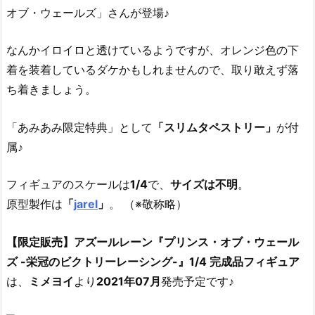
オブ・ウェールズ」さんが登場♪
なんかイロイロと透けているようですが、オレンジ色の下
着を装着しているダケかもしれませんので、取り敢えず落
ち着きましょう。
「あみあみ限定特典」として
「スリムタペストリー」
が付
属♪
フィギュアのスケールは
1/4
で、
サイズは不明
。
原型製作は
「
jarel
」
。 （※敬称略）
【限定販売】アズールレーン『プリンス・オブ・ウェール
ズ -栄冠のビクトリーレーシング-』1/4 完成品フィギュア
は、
ミメヨイ
より
2021年07月
発売予定です♪