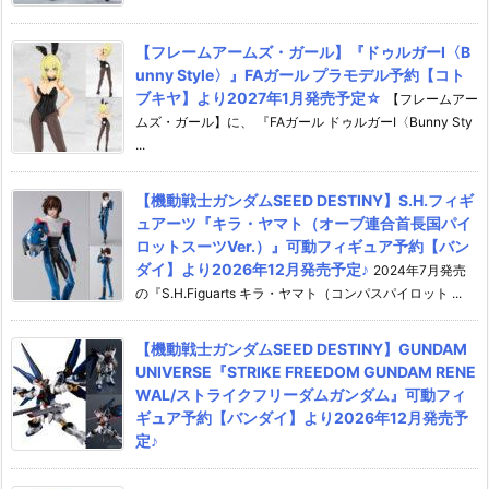
【フレームアームズ・ガール】『ドゥルガーI〈B
unny Style〉』FAガール プラモデル予約【コト
ブキヤ】より2027年1月発売予定☆
【フレームアー
ムズ・ガール】に、 『FAガール ドゥルガーI〈Bunny Sty
...
【機動戦士ガンダムSEED DESTINY】S.H.フィギ
ュアーツ『キラ・ヤマト（オーブ連合首長国パイ
ロットスーツVer.）』可動フィギュア予約【バン
ダイ】より2026年12月発売予定♪
2024年7月発売
の『S.H.Figuarts キラ・ヤマト（コンパスパイロット ...
【機動戦士ガンダムSEED DESTINY】GUNDAM
UNIVERSE『STRIKE FREEDOM GUNDAM RENE
WAL/ストライクフリーダムガンダム』可動フィ
ギュア予約【バンダイ】より2026年12月発売予
定♪