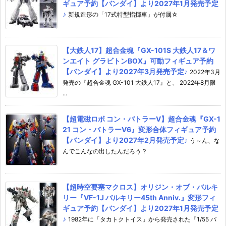
ギュア予約【バンダイ】より2027年1月発売予定
♪
新規造形の「17式特型指揮車」が付属☆
【大鉄人17】超合金魂『GX-101S 大鉄人17＆ワ
ンエイト グラビトンBOX』可動フィギュア予約
【バンダイ】より2027年3月発売予定♪
2022年3月
発売の『超合金魂 GX-101 大鉄人17』と、 2022年8月限
...
【超電磁ロボ コン・バトラーV】超合金魂『GX-1
21 コン・バトラーV6』変形合体フィギュア予約
【バンダイ】より2027年2月発売予定♪
う～ん、な
んでこんなの出したんだろう？
【超時空要塞マクロス】オリジン・オブ・バルキ
リー『VF-1J バルキリー45th Anniv.』変形フィ
ギュア予約【バンダイ】より2027年1月発売予定
♪
1982年に「タカトクトイス」から発売された『1/55 バ