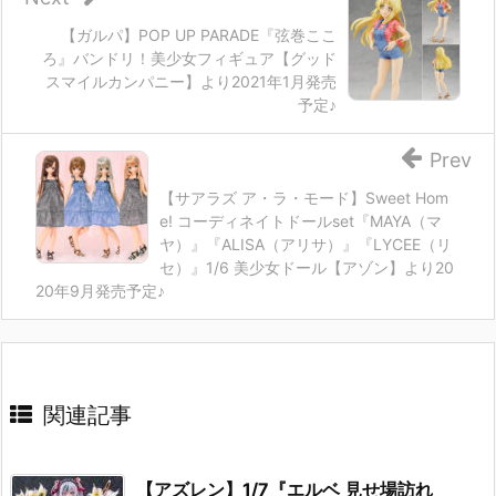
【ガルパ】POP UP PARADE『弦巻ここ
ろ』バンドリ！美少女フィギュア【グッド
スマイルカンパニー】より2021年1月発売
予定♪
Prev
【サアラズ ア・ラ・モード】Sweet Hom
e! コーディネイトドールset『MAYA（マ
ヤ）』『ALISA（アリサ）』『LYCEE（リ
セ）』1/6 美少女ドール【アゾン】より20
20年9月発売予定♪
関連記事
【アズレン】1/7『エルベ 見せ場訪れ