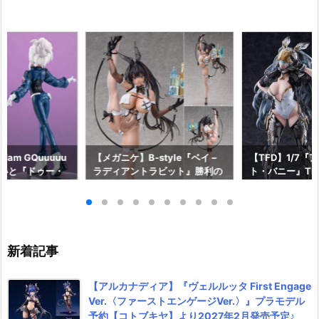
am GQuuuuu
【メガニケ】B-style『ベイ –
【TFD】1/7『
aらいと『ドゥー・
ラディアントラビット』勝利の
ト・バニー』The F
ロットスーツVe
女神：NIKKE 1/4 フィギュア予
dant 完成品フ
ア予約【メガハウ
約【フリーイング】より2026
【マックスファ
6年7月発売予定♪
年12月発売予定☆
2027年7月発
新着記事
【アルカナディア】『ヴェルルッタ First Engage
Ver.〈ファーストエンゲージVer.〉』プラモデル
予約【コトブキヤ】より2027年2月発売予定♪