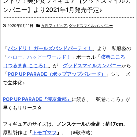
ンドリ！美少女フィギュア【グッドスマイルカ
ンパニー】より2021年1月発売予定♪
2020年9月11日
女性フィギュア
,
グッドスマイルカンパニー
「
バンドリ！ ガールズバンドパーティ！
」
より、私服姿の
「
ハロー、ハッピーワールド！
」ボーカル
「
弦巻こころ
（つるまき こころ）
」
が、
グッドスマイルカンパニー
から
「
POP UP PARADE（ポップアップパレード）
」
シリーズ
で立体化♪
POP UP PARADE『湊友希那』
に続き、「弦巻こころ」が
早くもリリース☆
フィギュアのサイズは、
ノンスケール
の
全高：約17cm
。
原型製作は
「
トモゴマフ
」
。 （※敬称略）