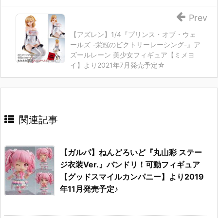
Prev
【アズレン】1/4『プリンス・オブ・ウェ
ールズ -栄冠のビクトリーレーシング-』ア
ズールレーン 美少女フィギュア【ミメヨ
イ】より2021年7月発売予定☆
関連記事
【ガルパ】ねんどろいど『丸山彩 ステー
ジ衣装Ver.』バンドリ！可動フィギュア
【グッドスマイルカンパニー】より2019
年11月発売予定♪