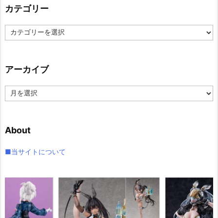
カテゴリー
カ
テ
ゴ
リ
アーカイブ
ー
ア
ー
カ
イ
About
ブ
■当サイトについて