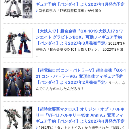
ギュア予約【バンダイ】より2027年1月発売予定
♪
新規造形の「17式特型指揮車」が付属☆
【大鉄人17】超合金魂『GX-101S 大鉄人17＆ワ
ンエイト グラビトンBOX』可動フィギュア予約
【バンダイ】より2027年3月発売予定♪
2022年3月
発売の『超合金魂 GX-101 大鉄人17』と、 2022年8月限
...
【超電磁ロボ コン・バトラーV】超合金魂『GX-1
21 コン・バトラーV6』変形合体フィギュア予約
【バンダイ】より2027年2月発売予定♪
う～ん、な
んでこんなの出したんだろう？
【超時空要塞マクロス】オリジン・オブ・バルキ
リー『VF-1J バルキリー45th Anniv.』変形フィ
ギュア予約【バンダイ】より2027年1月発売予定
♪
1982年に「タカトクトイス」から発売された『1/55 バ