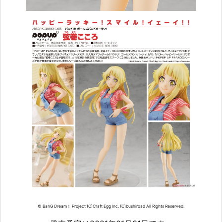
© BanG Dream！ Project (C)Craft Egg Inc. (C)bushiroad All Rights Reserved.