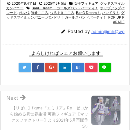
2020年9月11日
2025年5月5日
女性フィギュア
,
グッドスマイル
カンパニー
BanG Dream！ ガールズバンドパーティ！
,
ポップアップパ
レード
,
ガルパ
,
弦巻こころ
,
つるまきこころ
,
BanG Dream！
,
バンドリ！
,
グ
ッドスマイルカンパニー
,
バンドリ！ ガールズバンドパーティ！
,
POP UP P
ARADE
Posted by
admin@mh@wp
よろしければシェアお願いします
B!
Next
【リゼロ】figma『エミリア』Re：ゼロか
ら始める異世界生活 可動フィギュア【マッ
クスファクトリー】より2021年5月再販予
定♪