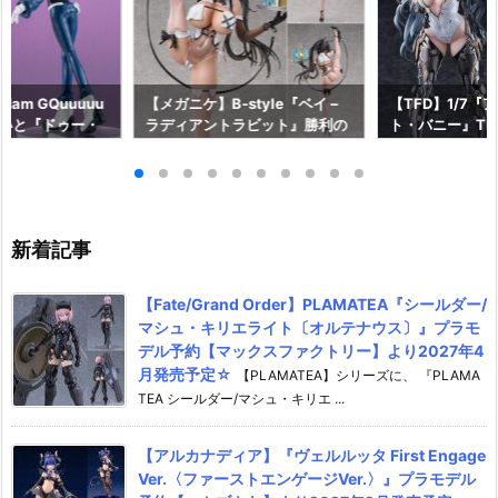
am GQuuuuu
【メガニケ】B-style『ベイ –
【TFD】1/7『
aらいと『ドゥー・
ラディアントラビット』勝利の
ト・バニー』The F
ロットスーツVe
女神：NIKKE 1/4 フィギュア予
dant 完成品フ
ア予約【メガハウ
約【フリーイング】より2026
【マックスファ
6年7月発売予定♪
年12月発売予定☆
2027年7月発
新着記事
【Fate/Grand Order】PLAMATEA『シールダー/
マシュ・キリエライト〔オルテナウス〕』プラモ
デル予約【マックスファクトリー】より2027年4
月発売予定☆
【PLAMATEA】シリーズに、 『PLAMA
TEA シールダー/マシュ・キリエ ...
【アルカナディア】『ヴェルルッタ First Engage
Ver.〈ファーストエンゲージVer.〉』プラモデル