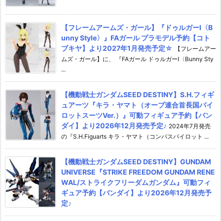
【フレームアームズ・ガール】『ドゥルガーI〈B
unny Style〉』FAガール プラモデル予約【コト
ブキヤ】より2027年1月発売予定☆
【フレームアー
ムズ・ガール】に、 『FAガール ドゥルガーI〈Bunny Sty
...
【機動戦士ガンダムSEED DESTINY】S.H.フィギ
ュアーツ『キラ・ヤマト（オーブ連合首長国パイ
ロットスーツVer.）』可動フィギュア予約【バン
ダイ】より2026年12月発売予定♪
2024年7月発売
の『S.H.Figuarts キラ・ヤマト（コンパスパイロット ...
【機動戦士ガンダムSEED DESTINY】GUNDAM
UNIVERSE『STRIKE FREEDOM GUNDAM RENE
WAL/ストライクフリーダムガンダム』可動フィ
ギュア予約【バンダイ】より2026年12月発売予
定♪