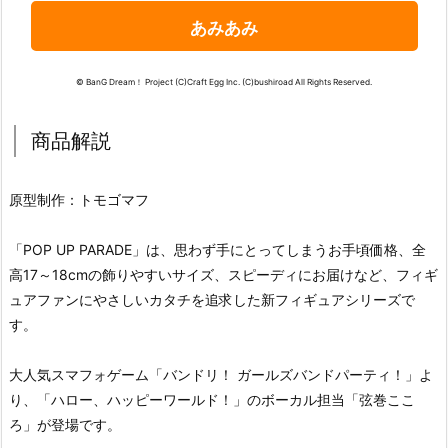
あみあみ
© BanG Dream！ Project (C)Craft Egg Inc. (C)bushiroad All Rights Reserved.
商品解説
原型制作：トモゴマフ
「POP UP PARADE」は、思わず手にとってしまうお手頃価格、全
高17～18cmの飾りやすいサイズ、スピーディにお届けなど、フィギ
ュアファンにやさしいカタチを追求した新フィギュアシリーズで
す。
大人気スマフォゲーム「バンドリ！ ガールズバンドパーティ！」よ
り、「ハロー、ハッピーワールド！」のボーカル担当「弦巻ここ
ろ」が登場です。