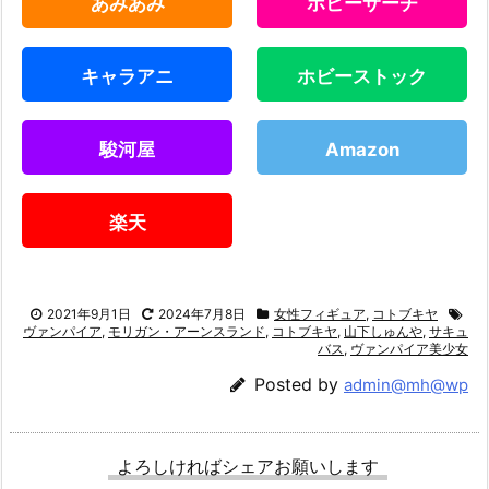
あみあみ
ホビーサーチ
キャラアニ
ホビーストック
駿河屋
Amazon
楽天
2021年9月1日
2024年7月8日
女性フィギュア
,
コトブキヤ
ヴァンパイア
,
モリガン・アーンスランド
,
コトブキヤ
,
山下しゅんや
,
サキュ
バス
,
ヴァンパイア美少女
Posted by
admin@mh@wp
よろしければシェアお願いします