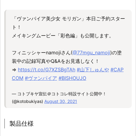
「ヴァンパイア美少女 モリガン」本日ご予約スター
ト！
メイキングムービー「彩色編」も公開します。
フィニッシャーnamojiさん(
@77mgu_namoji
)の塗
装中の記録写真やQ&Aをお見逃しなく！
⇒
https://t.co/G7XZSBgTAh
#山下しゅんや
#CAP
COM
#ヴァンパイア
#BISHOUJO
— コトブキヤ宣伝＠コトコレ特設サイト公開中！
(@kotobukiyas)
August 30, 2021
製品仕様