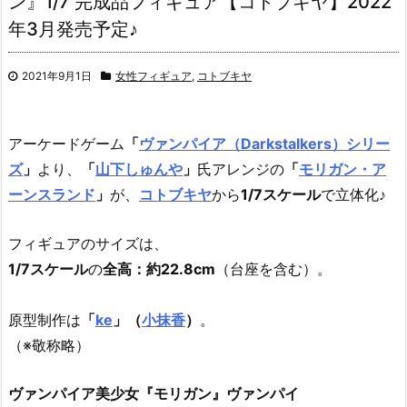
ン』1/7 完成品フィギュア【コトブキヤ】2022
年3月発売予定♪
2021年9月1日
女性フィギュア
,
コトブキヤ
アーケードゲーム
「
ヴァンパイア（Darkstalkers）シリー
ズ
」
より、
「
山下しゅんや
」
氏アレンジの
「
モリガン・ア
ーンスランド
」
が、
コトブキヤ
から
1/7スケール
で立体化♪
フィギュアのサイズは、
1/7スケール
の
全高：約22.8cm
（台座を含む）。
原型制作は
「
ke
」（
小抹香
）
。
（※敬称略）
ヴァンパイア美少女『モリガン』ヴァンパイ