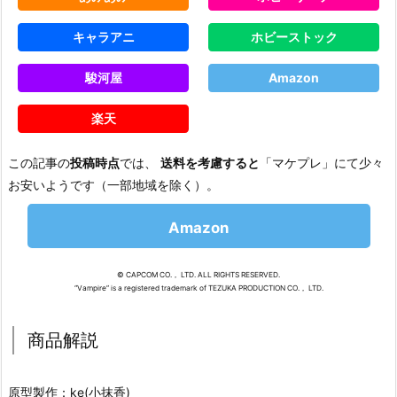
キャラアニ
ホビーストック
駿河屋
Amazon
楽天
この記事の
投稿時点
では、
送料を考慮すると
「マケプレ」にて少々
お安いようです（一部地域を除く）。
Amazon
© CAPCOM CO.， LTD. ALL RIGHTS RESERVED.
“Vampire” is a registered trademark of TEZUKA PRODUCTION CO.， LTD.
商品解説
原型製作：ke(小抹香)