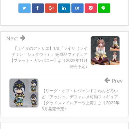
B!
Next
【ライザのアトリエ】1/6『ライザ（ライ
ザリン・シュタウト）』完成品フィギュア
【ファット・カンパニー】より2022年11月
発売予定♪
Prev
【リーグ・オブ・レジェンド】ねんどろい
ど『アッシュ』デフォルメ可動フィギュア
【グッドスマイルアーツ上海】より2022年
6月発売予定♪