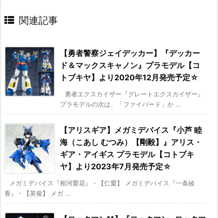
関連記事
【勇者警察ジェイデッカー】『デッカー
ド＆マックスキャノン』プラモデル【コ
トブキヤ】より2020年12月発売予定☆
勇者エクスカイザー『グレートエクスカイザー』
プラモデルの次は、「ファイバード」か ...
【アリスギア】メガミデバイス『小芦 睦
海（こあし むつみ）【剛毅】』アリス・
ギア・アイギス プラモデル【コトブキ
ヤ】より2023年7月発売予定☆
メガミデバイス『相河愛花』・【仁愛】 メガミデバイス『一条綾
香』・【英俊】 メガ ...