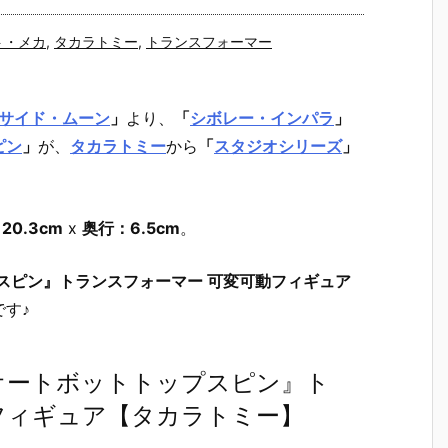
ト・メカ
,
タカラトミー
,
トランスフォーマー
クサイド・ムーン
」
より、
「
シボレー・インパラ
」
ピン
」
が、
タカラトミー
から
「
スタジオシリーズ
」
20.3cm
x
奥行：6.5cm
。
プスピン』トランスフォーマー 可変可動フィギュア
す♪
 オートボットトップスピン』ト
フィギュア【タカラトミー】