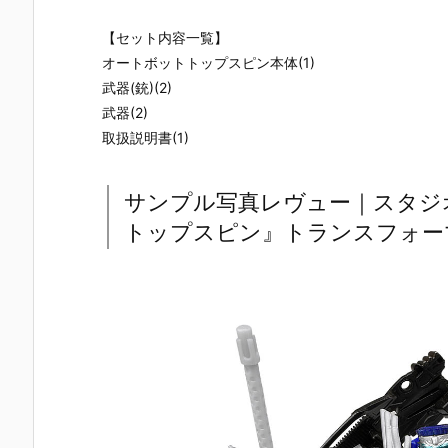
UNDAM UNI
マ』THE GH
『草薙素子』
ィ 2.0』可動
VERSE『ST
OST IN THE
THE GHOST
フィギュア
【セット内容一覧】
RIKE FREED
SHELL 可動フ
IN THE SHEL
約【バンダ
OM GUNDA
ィギュア予約
L 可動フィギ
イ】より20
オートボットトップスピン本体(1)
M RENEWA
【バンダイ】
ュア予約【バ
7年1月発売
武器(銃)(2)
L/ストライク
より2027年1
ンダイ】より
定♪
武器(2)
フリーダムガ
月発売予定♪
2027年1月発
ンダム』可動
売予定♪
取扱説明書(1)
フィギュア予
約【バンダ
イ】より202
サンプル写真レヴュー｜スタジオ
6年12月発売
トップスピン』トランスフォー
予定♪