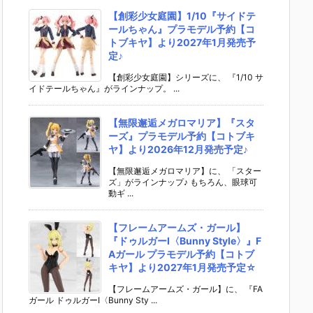
【創彩少女庭園】1/10『サイドテ
ールちゃん』プラモデル予約【コ
トブキヤ】より2027年1月発売予
定♪
【創彩少女庭園】シリーズに、 『1/10 サ
イドテールちゃん』がラインナップ。 ...
【無限邂逅メガロマリア】『スタ
ーズ』プラモデル予約【コトブキ
ヤ】より2026年12月発売予定♪
【無限邂逅メガロマリア】に、 「スター
ズ」がラインナップ♪ もちろん、眼球可
動ギ ...
【フレームアームズ・ガール】
『ドゥルガーI〈Bunny Style〉』F
Aガール プラモデル予約【コトブ
キヤ】より2027年1月発売予定☆
【フレームアームズ・ガール】に、 『FA
ガール ドゥルガーI〈Bunny Sty ...