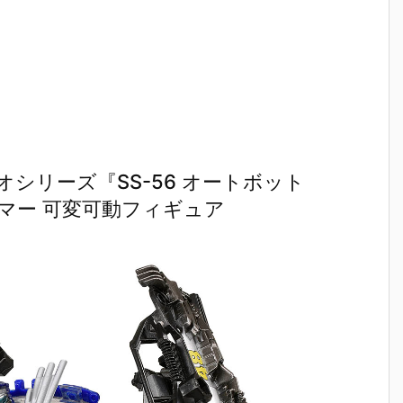
魂『イングラ
人17＆ワンエ
魂『GX-121
ブ・バル
予
ム・プラス
イト グラビト
コン・バトラ
ー『VF-1J
（AV-98Plu
ンBOX』可動
ーV6』変形
ルキリー45
2
s）2号機』可
フィギュア予
合体フィギュ
Anniv.』
予
動フィギュア
約【バンダ
ア予約【バン
フィギュ
予約【バンダ
イ】より202
ダイ】より20
約【バン
イ】より202
7年3月発売予
27年2月発売
イ】より2
7年1月発売予
定♪
予定♪
7年1月発
定♪
定♪
シリーズ『SS-56 オートボット
マー 可変可動フィギュア