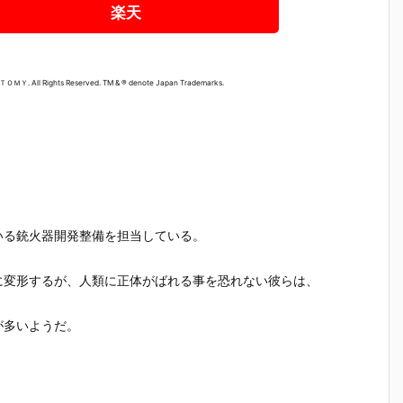
楽天
 ＴＯＭＹ. All Rights Reserved. TM & ® denote Japan Trademarks.
いる銃火器開発整備を担当している。
に変形するが、人類に正体がばれる事を恐れない彼らは、
が多いようだ。
テ
【機動警察パ
【大鉄人17】
【超電磁ロボ
【超時空
魂
トレイバー E
超合金魂『G
コン・バトラ
マクロス
テ
ZY】ROBOT
X-101S 大鉄
ーV】超合金
リジン・