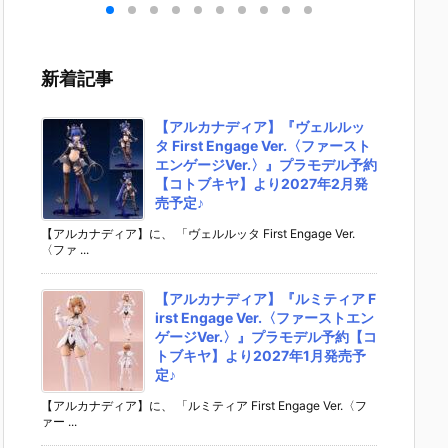
キリ
イダーゼッツ
S.H.フィギュ
UNDAM UNI
マ』THE
 バ
AGT5 Feat.
アーツ『キ
VERSE『ST
OST IN
th
装動 仮面ライ
ラ・ヤマト
RIKE FREED
SHELL
変形
ダーガッチャ
（オーブ連合
OM GUNDA
ィギュ
新着記事
ア予
ード』食玩フ
首長国パイロ
M RENEWA
【バン
ダ
ィギュア予約
ットスーツVe
L/ストライク
より202
02
【バンダイ】
r.）』可動フ
フリーダムガ
月発売予
【アルカナディア】『ヴェルルッ
売予
より2026年8
ィギュア予約
ンダム』可動
タ First Engage Ver.〈ファースト
月3日発売♪
【バンダイ】
フィギュア予
エンゲージVer.〉』プラモデル予約
より2026年1
約【バンダ
【コトブキヤ】より2027年2月発
2月発売予定♪
イ】より202
売予定♪
6年12月発売
予定♪
【アルカナディア】に、 「ヴェルルッタ First Engage Ver.
〈ファ ...
【アルカナディア】『ルミティア F
irst Engage Ver.〈ファーストエン
ゲージVer.〉』プラモデル予約【コ
トブキヤ】より2027年1月発売予
定♪
【アルカナディア】に、 「ルミティア First Engage Ver.〈フ
ァー ...