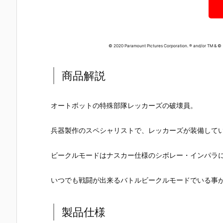
© 2020 Paramount Pictures Corporation. ® and/or TM & ©
商品解説
オートボットの特殊部隊レッカーズの破壊員。
兵器製作のスペシャリストで、レッカーズが装備して
ビークルモードはナスカー仕様のシボレー・インパラ
いつでも戦闘が出来るバトルビークルモードでいる事
【機動戦士ガ
【攻殻機動
【攻殻機動
【ハローキ
ンダムSEED
隊】ROBOT
隊】S.H.フィ
ィ】超合金
製品仕様
DESTINY】G
魂『フチコ
ギュアーツ
『ハローキ