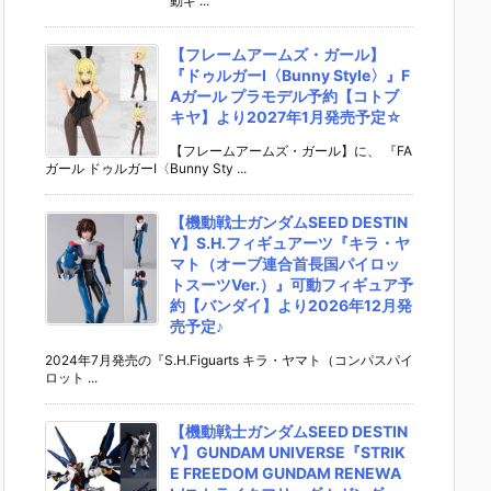
動ギ ...
【フレームアームズ・ガール】
『ドゥルガーI〈Bunny Style〉』F
Aガール プラモデル予約【コトブ
キヤ】より2027年1月発売予定☆
【フレームアームズ・ガール】に、 『FA
ガール ドゥルガーI〈Bunny Sty ...
【機動戦士ガンダムSEED DESTIN
Y】S.H.フィギュアーツ『キラ・ヤ
マト（オーブ連合首長国パイロッ
トスーツVer.）』可動フィギュア予
約【バンダイ】より2026年12月発
売予定♪
2024年7月発売の『S.H.Figuarts キラ・ヤマト（コンパスパイ
ロット ...
【機動戦士ガンダムSEED DESTIN
Y】GUNDAM UNIVERSE『STRIK
E FREEDOM GUNDAM RENEWA