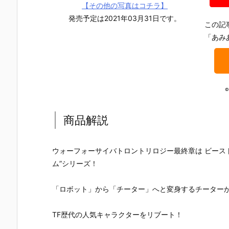
【その他の写真はコチラ】
発売予定は2021年03月31日です。
この記
「あみ
©
商品解説
ウォーフォーサイバトロントリロジー最終章は ビース
ム”シリーズ！
「ロボット」から「チーター」へと変身するチーター
【機動戦士ガ
【攻殻機動
【攻殻機動
【ハローキ
ンダムSEED
隊】ROBOT
隊】S.H.フィ
ィ】超合金
TF歴代の人気キャラクターをリブート！
DESTINY】G
魂『フチコ
ギュアーツ
『ハローキ