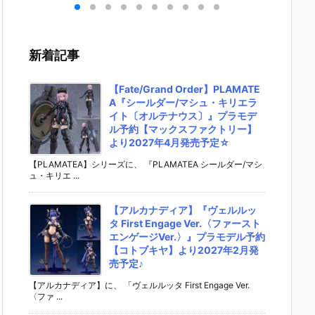
キリ
イダーゼッツ
S.H.フィギュ
UNDAM UNI
マ』THE
 バ
AGT5 Feat.
アーツ『キ
VERSE『ST
OST IN
th
装動 仮面ライ
ラ・ヤマト
RIKE FREED
SHELL
変形
ダーガッチャ
（オーブ連合
OM GUNDA
ィギュ
新着記事
ア予
ード』食玩フ
首長国パイロ
M RENEWA
【バン
ダ
ィギュア予約
ットスーツVe
L/ストライク
より202
02
【バンダイ】
r.）』可動フ
フリーダムガ
月発売予
【Fate/Grand Order】PLAMATE
売予
より2026年8
ィギュア予約
ンダム』可動
A『シールダー/マシュ・キリエラ
月3日発売♪
【バンダイ】
フィギュア予
イト〔オルテナウス〕』プラモデ
より2026年1
約【バンダ
ル予約【マックスファクトリー】
2月発売予定♪
イ】より202
より2027年4月発売予定☆
6年12月発売
予定♪
【PLAMATEA】シリーズに、 『PLAMATEA シールダー/マシ
ュ・キリエ ...
【アルカナディア】『ヴェルルッ
タ First Engage Ver.〈ファースト
エンゲージVer.〉』プラモデル予約
【コトブキヤ】より2027年2月発
売予定♪
【アルカナディア】に、 「ヴェルルッタ First Engage Ver.
〈ファ ...