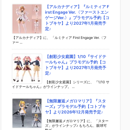
【アルカナディア】『ルミティア F
irst Engage Ver.〈ファーストエン
ゲージVer.〉』プラモデル予約【コ
トブキヤ】より2027年1月発売予
定♪
【アルカナディア】に、 「ルミティア First Engage Ver.〈フ
ァー ...
【創彩少女庭園】1/10『サイドテ
ールちゃん』プラモデル予約【コ
トブキヤ】より2027年1月発売予
定♪
【創彩少女庭園】シリーズに、 『1/10 サ
イドテールちゃん』がラインナップ。 ...
【無限邂逅メガロマリア】『スタ
ーズ』プラモデル予約【コトブキ
ヤ】より2026年12月発売予定♪
【無限邂逅メガロマリア】に、 「スター
ズ」がラインナップ♪ もちろん、眼球可