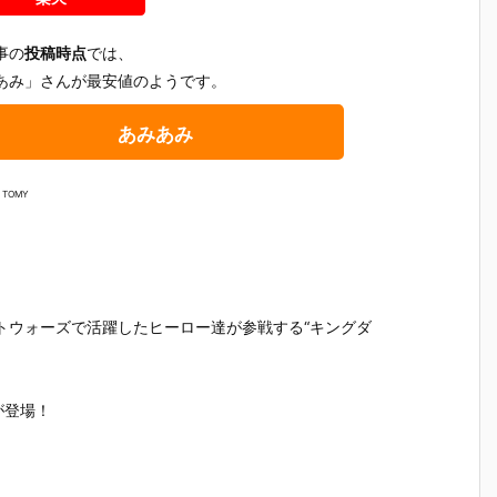
事の
投稿時点
では、
あみ」さんが最安値のようです。
あみあみ
 TOMY
トウォーズで活躍したヒーロー達が参戦する“キングダ
が登場！
テ
【機動警察パ
【大鉄人17】
【超電磁ロボ
【超時空
魂
トレイバー E
超合金魂『G
コン・バトラ
マクロス
テ
ZY】ROBOT
X-101S 大鉄
ーV】超合金
リジン・