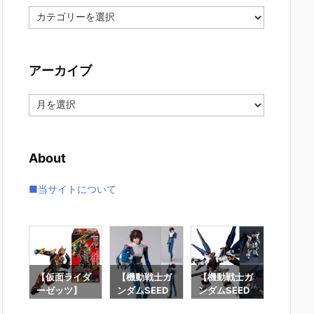
カ
テ
ゴ
リ
アーカイブ
ー
ア
ー
カ
イ
About
ブ
■当サイトについて
要塞
【仮面ライダ
【機動戦士ガ
【機動戦士ガ
【攻殻
】オ
ーゼッツ】
ンダムSEED
ンダムSEED
隊】RO
オ
『装動 仮面ラ
DESTINY】
DESTINY】G
魂『フ