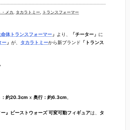
ト・メカ
,
タカラトミー
,
トランスフォーマー
生命体トランスフォーマー
」
より、
「チーター」
に
ター
」
が、
タカラトミー
から新ブランド
「トランス
？
：約20.3cm
x
奥行：約6.3cm
。
ーター』ビーストウォーズ 可変可動フィギュア
は、
タ