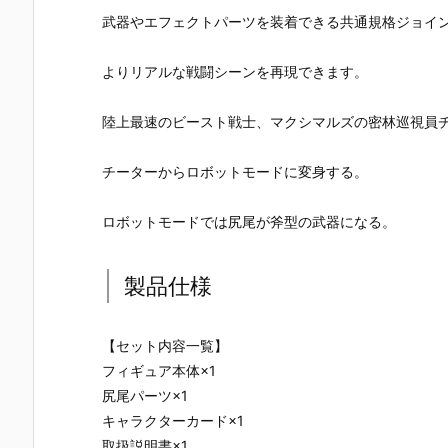
UNDAM UNI
マ』THE GH
『草薙素子』
ィ 2.0』可動
武器やエフェクトパーツを装着できる共通規格ジョイ
VERSE『ST
OST IN THE
THE GHOST
フィギュア
RIKE FREED
SHELL 可動フ
IN THE SHEL
約【バンダ
OM GUNDA
ィギュア予約
L 可動フィギ
イ】より20
よりリアルな戦闘シーンを再現できます。
M RENEWA
【バンダイ】
ュア予約【バ
7年1月発売
L/ストライク
より2027年1
ンダイ】より
定♪
フリーダムガ
月発売予定♪
2027年1月発
陸上最速のビースト戦士、マクシマルズの密林巡視員
ンダム』可動
売予定♪
フィギュア予
チーターからロボットモードに変身する。
約【バンダ
イ】より202
6年12月発売
ロボットモードでは尻尾が斧型の武器になる。
予定♪
製品仕様
【セット内容一覧】
フィギュア本体×1
尻尾パーツ×1
キャラクターカード×1
取扱説明書×1