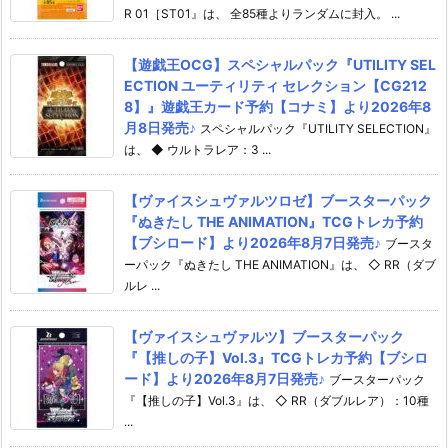
R 01［ST01』は、 全85種よりランダムに封入。 ...
【遊戯王OCG】スペシャルパック『UTILITY SEL
ECTION ユーティリティ セレクション【CG212
8】』遊戯王カード予約【コナミ】より2026年8
月8日発売♪
スペシャルパック『UTILITY SELECTION』
は、 ◆ ウルトラレア：3 ...
【ヴァイスシュヴァルツロゼ】ブースターパック
『ぬきたし THE ANIMATION』TCGトレカ予約
【ブシロード】より2026年8月7日発売♪
ブースタ
ーパック『ぬきたし THE ANIMATION』は、 ◇ RR（ダブ
ルレ ...
【ヴァイスシュヴァルツ】ブースターパック
『【推しの子】Vol.3』TCGトレカ予約【ブシロ
ード】より2026年8月7日発売♪
ブースターパック
『【推しの子】Vol.3』は、 ◇ RR（ダブルレア）：10種
...