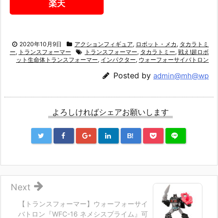
楽天
2020年10月9日
アクションフィギュア
,
ロボット・メカ
,
タカラトミ
ー
,
トランスフォーマー
トランスフォーマー
,
タカラトミー
,
戦え!超ロボ
ット生命体トランスフォーマー
,
インパクター
,
ウォーフォーサイバトロン
Posted by
admin@mh@wp
よろしければシェアお願いします
B!
Next
【トランスフォーマー】ウォーフォーサイ
バトロン『WFC-16 ネメシスプライム』可