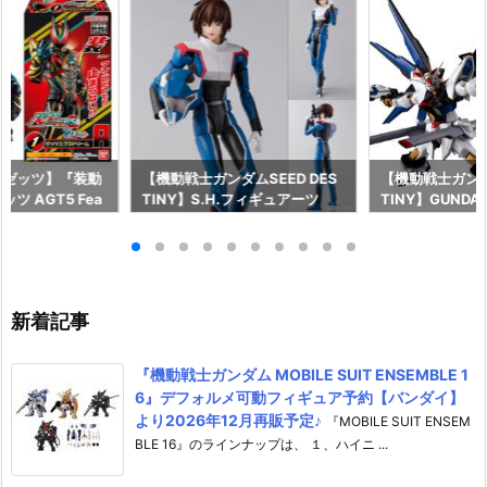
ーゼッツ】『装動
【機動戦士ガンダムSEED DES
【機動戦士ガンダム
ツ AGT5 Fea
TINY】S.H.フィギュアーツ
TINY】GUNDAM
ライダーガッチャー
『キラ・ヤマト（オーブ連合首
『STRIKE FRE
ギュア予約【バン
長国パイロットスーツVer.）』
M RENEWAL
26年8月3日発売
可動フィギュア予約【バンダ
ーダムガンダム
イ】より2026年12月発売予定♪
ア予約【バンダイ
年12月発売予定
新着記事
『機動戦士ガンダム MOBILE SUIT ENSEMBLE 1
6』デフォルメ可動フィギュア予約【バンダイ】
より2026年12月再販予定♪
『MOBILE SUIT ENSEM
BLE 16』のラインナップは、 １、ハイニ ...