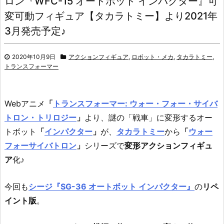
ロン『WFC-15 オートボット インパクター』可
変可動フィギュア【タカラトミー】より2021年
3月発売予定♪
2020年10月9日
アクションフィギュア
,
ロボット・メカ
,
タカラトミー
,
トランスフォーマー
Webアニメ
「
トランスフォーマー: ウォー・フォー・サイバ
トロン・トリロジー
」
より、
謎の「戦車」に変形するオー
トボット
「
インパクター
」
が、
タカラトミー
から
「
ウォー
フォーサイバトロン
」
シリーズで
変形アクションフィギュ
ア
化♪
今回も
シージ『SG-36 オートボット インパクター』
の
リペ
イント版
。