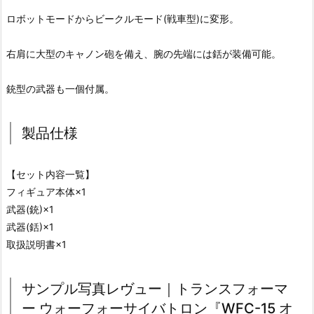
ロボットモードからビークルモード(戦車型)に変形。
右肩に大型のキャノン砲を備え、腕の先端には銛が装備可能。
銃型の武器も一個付属。
製品仕様
【セット内容一覧】
フィギュア本体×1
武器(銃)×1
武器(銛)×1
取扱説明書×1
サンプル写真レヴュー｜トランスフォーマ
ー ウォーフォーサイバトロン『WFC-15 オ