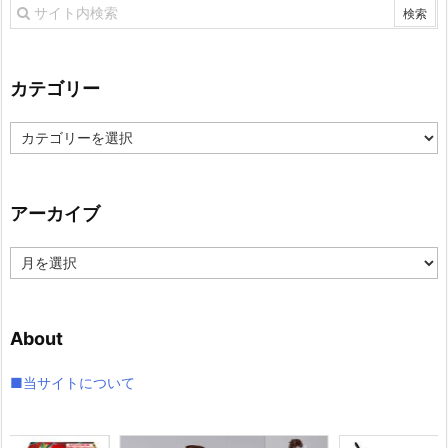
カテゴリー
カ
テ
ゴ
リ
アーカイブ
ー
ア
ー
カ
イ
About
ブ
■当サイトについて