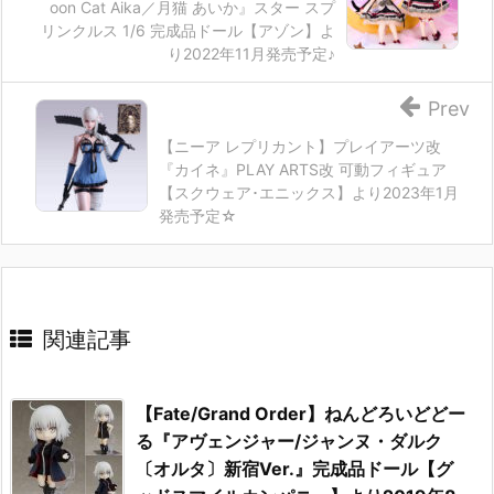
oon Cat Aika／月猫 あいか』スター スプ
リンクルス 1/6 完成品ドール【アゾン】よ
り2022年11月発売予定♪
Prev
【ニーア レプリカント】プレイアーツ改
『カイネ』PLAY ARTS改 可動フィギュア
【スクウェア･エニックス】より2023年1月
発売予定☆
関連記事
【Fate/Grand Order】ねんどろいどどー
る『アヴェンジャー/ジャンヌ・ダルク
〔オルタ〕新宿Ver.』完成品ドール【グ