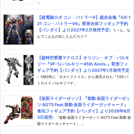
...
【超電磁ロボ コン・バトラーV】超合金魂『GX-1
21 コン・バトラーV6』変形合体フィギュア予約
【バンダイ】より2027年2月発売予定♪
う～ん、な
んでこんなの出したんだろう？
【超時空要塞マクロス】オリジン・オブ・バルキ
リー『VF-1J バルキリー45th Anniv.』変形フィ
ギュア予約【バンダイ】より2027年1月発売予定
♪
1982年に「タカトクトイス」から発売された『1/55 バ
トロイド バルキリーV ...
【仮面ライダーゼッツ】『装動 仮面ライダーゼッ
ツ AGT5 Feat.装動 仮面ライダーガッチャード』
食玩フィギュア予約【バンダイ】より2026年8月
3日発売♪
『装動 仮面ライダーゼッツ AGT5 Feat.装動 仮
面ライダーガッチャード』 ...