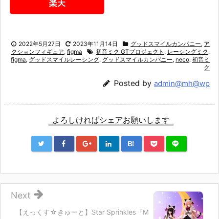
楽天
2022年5月27日
2023年11月14日
グッドスマイルカンパニー
,
ア
クションフィギュア
,
figma
初音ミク GTプロジェクト
,
レーシングミク
,
figma
,
グッドスマイルレーシング
,
グッドスマイルカンパニー
,
neco
,
初音ミ
ク
Posted by
admin@mh@wp
よろしければシェアお願いします
B!
Next
【えっくす☆きゅーと】Star Sprinkles『M