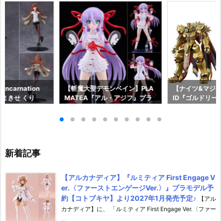
ncarnation
【斬魔大聖デモンベイン】PLA
【ナイツ&マジッ
まきせ くり
MATEA『アル・アジフ』プラ
ID『ゴルドリー
;GATE プラモデ
モデル予約【グッドスマイルカ
『ジルバティー
ドスマイルカンパ
ンパニー】より2027年4月発売
ラモデル予約【
26年12月発売予
予定☆
カンパニー】より
売予定♪
新着記事
【アルカナディア】『ルミティア First Engage V
er.〈ファーストエンゲージVer.〉』プラモデル予
約【コトブキヤ】より2027年1月発売予定♪
【アル
カナディア】に、 「ルミティア First Engage Ver.〈ファー
...