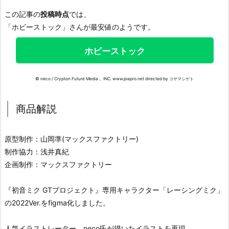
この記事の
投稿時点
では、
「ホビーストック」さんが最安値のようです。
ホビーストック
© neco / Crypton Future Media， INC. www.piapro.net directed by コヤマシゲト
商品解説
原型制作：山岡準(マックスファクトリー)
制作協力：浅井真紀
企画制作：マックスファクトリー
『初音ミク GTプロジェクト』専用キャラクター「レーシングミク」
の2022Ver.をfigma化しました。
人気イラストレーター、neco氏が描いたイラストを再現。