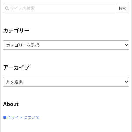
カテゴリー
カ
テ
ゴ
リ
アーカイブ
ー
ア
ー
カ
イ
About
ブ
■当サイトについて