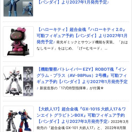
【バンダイ】より2027年1月発売予定♪
【ハローキティ】超合金魂『ハローキティ 2.0』
可動フィギュア予約【バンダイ】より2027年1月
発売予定♪
発光ギミックとサウンド機能を実装。 「おは
なしモード」をはじめ、「げーむモード」 ...
【機動警察パトレイバー EZY】ROBOT魂『イン
グラム・プラス（AV-98Plus）2号機』可動フィ
ギュア予約【バンダイ】より2027年1月発売予定
♪
新規造形の「17式特型指揮車」が付属☆
【大鉄人17】超合金魂『GX-101S 大鉄人17＆ワ
ンエイト グラビトンBOX』可動フィギュア予約
【バンダイ】より2027年3月発売予定♪
2022年3月
発売の『超合金魂 GX-101 大鉄人17』と、 2022年8月限