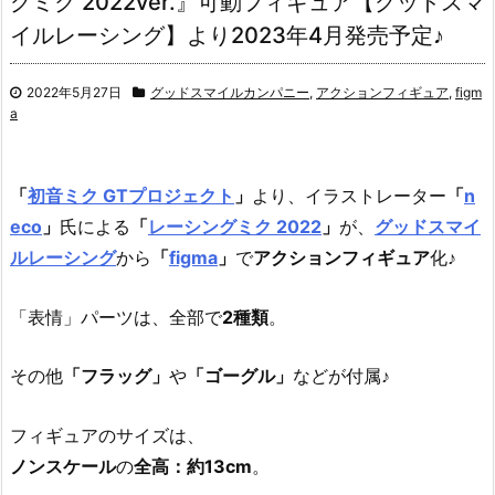
グミク 2022ver.』可動フィギュア【グッドスマ
イルレーシング】より2023年4月発売予定♪
2022年5月27日
グッドスマイルカンパニー
,
アクションフィギュア
,
figm
a
「
初音ミク GTプロジェクト
」
より、イラストレーター
「
n
eco
」
氏による
「
レーシングミク 2022
」
が、
グッドスマイ
ルレーシング
から
「
figma
」
で
アクションフィギュア
化♪
「表情」パーツは、全部で
2種類
。
その他
「フラッグ」
や
「ゴーグル」
などが付属♪
フィギュアのサイズは、
ノンスケール
の
全高：約13cm
。