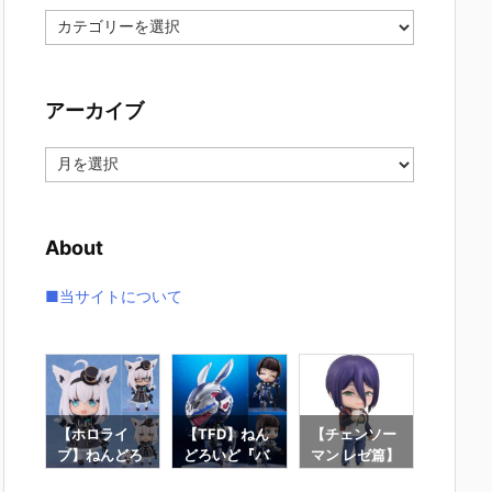
カ
テ
ゴ
リ
アーカイブ
ー
ア
ー
カ
イ
About
ブ
■当サイトについて
ん
【ホロライ
【TFD】ねん
【チェンソー
【Fate/
どろ
ブ】ねんどろ
どろいど『バ
マン レゼ篇】
d Orde
名唯
いど『白上フ
ニー』The Fi
ねんどろいど
んどろ