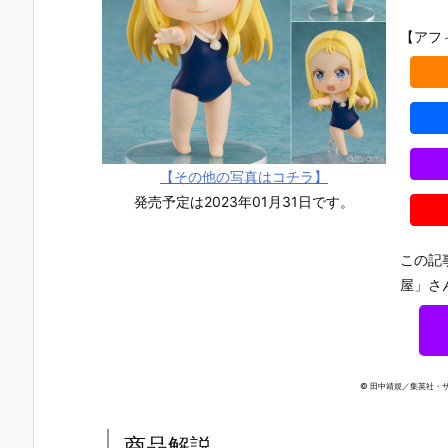
【アフ
【その他の写真はコチラ】
発売予定は2023年01月31日です。
この記
屋」さ
© 田中靖規／集英社・
【チェンソー
【Fate/Gran
【ペルソナ３
【ホロライ
マン レゼ篇】
d Order】ね
リロード】ね
ブ】ねんど
ねんどろいど
んどろいど
んどろいど
いど『星街
商品解説