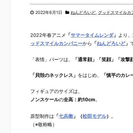
2022年6月1日
ねんどろいど
,
グッドスマイルカ
2022年春アニメ
「
サマータイムレンダ
」
より、
ッドスマイルカンパニー
から
「
ねんどろいど
」
「表情」パーツは、
「通常顔」「笑顔」「攻撃
「貝殻のネックレス」
をはじめ、
「慎平のカレ
フィギュアのサイズは、
ノンスケール
の
全高：約10cm
。
原型制作は
「
七兵衛
」（
松田モデル
）
。
（※敬称略）