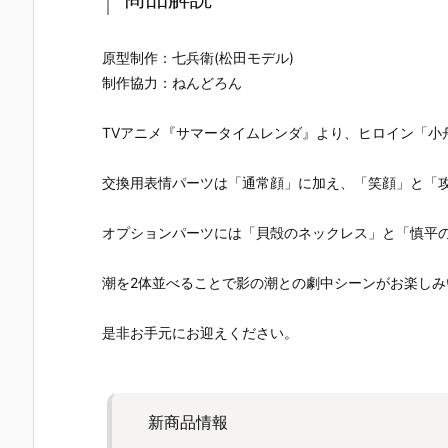
『レゼ 私服V
『バーサーカ
『アイギス2.
いせい セー
er. べーしっ
ー/アルトリ
0』デフォル
ー衣装Ver.
く』デフォル
ア・キャスタ
メ可動フィギ
デフォルメ
原型制作：七兵衛(松田モデル)
メ可動フィギ
ー』デフォル
ュア予約【グ
動フィギュ
ュア予約【グ
メ可動フィギ
ッドスマイル
予約【グッ
制作協力：ねんどろん
ッドスマイル
ュア予約【グ
カンパニー】
スマイルカ
カンパニー】
ッドスマイル
より2026年5
パニー】よ
TVアニメ『サマータイムレンダ』より、ヒロイン「小
より2026年8
カンパニー】
月発売予定♪
2026年4月
月発売予定♪
2026年3月発
売予定☆
売予定♪
交換用表情パーツは「通常顔」に加え、「笑顔」と「
オプションパーツには「貝殻のネックレス」と「慎平
潮を2体並べることで影の潮との劇中シーンがお楽しみ
是非お手元にお迎えください。
新商品情報