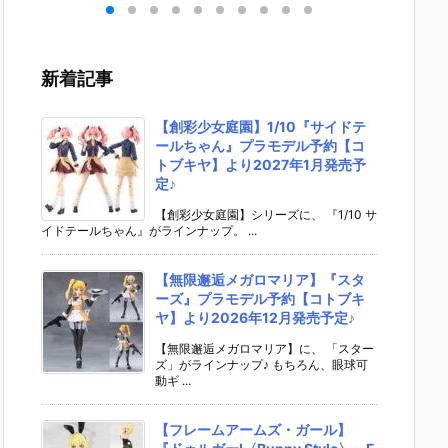
 ゆ
ブキ 洋服衣装
rst Descend
『レゼ 私服V
『バー
デフ
Ver.』デフォ
ant デフォル
er. べーしっ
ー/アル
動フ
ルメ可動フィ
メ可動フィギ
く』デフォル
ア・キ
予約
ギュア予約
ュア予約【マ
メ可動フィギ
ー』デ
新着記事
スマ
【グッドスマ
ックスファク
ュア予約【グ
メ可動
パニ
イルカンパニ
トリー】より
ッドスマイル
ュア予
02
ー】より202
2027年1月発
カンパニー】
ッドス
【創彩少女庭園】1/10『サイドテ
売予
6年2月発売予
売予定♪
より2026年8
カンパ
ールちゃん』プラモデル予約【コ
定☆
月発売予定♪
2026
トブキヤ】より2027年1月発売予
売予定♪
定♪
【創彩少女庭園】シリーズに、 『1/10 サ
イドテールちゃん』がラインナップ。 ...
【無限邂逅メガロマリア】『スタ
ーズ』プラモデル予約【コトブキ
ヤ】より2026年12月発売予定♪
【無限邂逅メガロマリア】に、 「スター
ズ」がラインナップ♪ もちろん、眼球可
動ギ ...
【フレームアームズ・ガール】