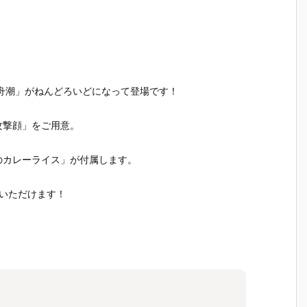
ラ
『レゼ』デフ
いど『式波・
いど『エヴァ
華（しいな
』
ォルメ可動フ
アスカ・ラン
ンゲリオン初
いか）』
可
ィギュア予約
グレー テスト
号機』デフォ
ォルメ可
ア
【グッドスマ
スーツVer.』
ルメ可動フィ
ィギュア
ド
イルカンパニ
デフォルメ可
ギュア予約
【グッド
ン
ー】より202
動フィギュア
【グッドスマ
イルカン
り
6年6月発売予
予約【グッド
イルカンパニ
ー】より2
舟潮」がねんどろいどになって登場です！
発
定☆
スマイルカン
ー】より202
6年2月発
パニー】より
6年5月発売予
定♪
2025年11月
定♪
攻撃顔」をご用意。
発売予定♪
のカレーライス」が付属します。
いただけます！