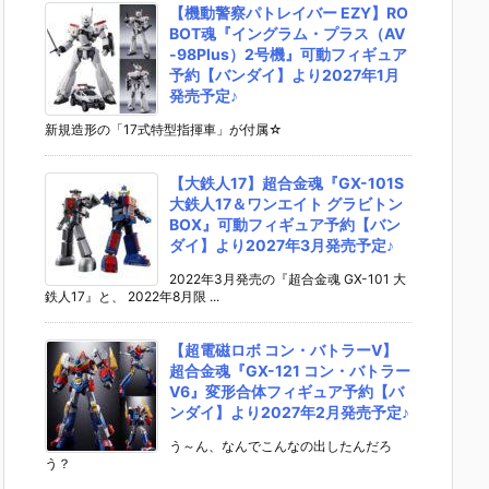
【機動警察パトレイバー EZY】RO
BOT魂『イングラム・プラス（AV
-98Plus）2号機』可動フィギュア
予約【バンダイ】より2027年1月
発売予定♪
新規造形の「17式特型指揮車」が付属☆
【大鉄人17】超合金魂『GX-101S
大鉄人17＆ワンエイト グラビトン
BOX』可動フィギュア予約【バン
ダイ】より2027年3月発売予定♪
2022年3月発売の『超合金魂 GX-101 大
鉄人17』と、 2022年8月限 ...
【超電磁ロボ コン・バトラーV】
超合金魂『GX-121 コン・バトラー
V6』変形合体フィギュア予約【バ
ンダイ】より2027年2月発売予定♪
う～ん、なんでこんなの出したんだろ
う？