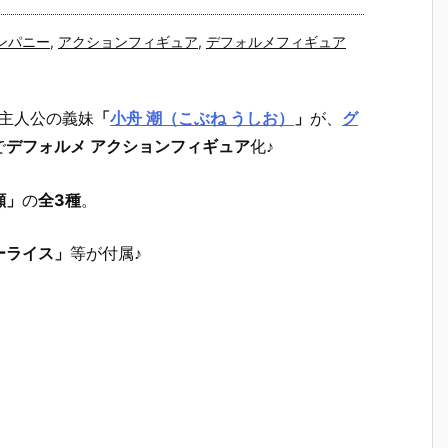
ンパニー
,
アクションフィギュア
,
デフォルメフィギュア
主人公の義妹
「
小舟 潮（こぶね うしお）
」
が、
グ
で
デフォルメ アクションフィギュア
化♪
顔」
の
全3種
。
ーライス」
等が付属♪