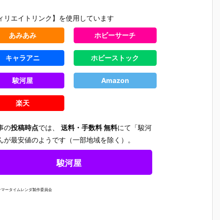
ィリエイトリンク】を使用しています
あみあみ
ホビーサーチ
キャラアニ
ホビーストック
駿河屋
Amazon
楽天
事の
投稿時点
では、
送料・手数料 無料
にて「駿河
んが最安値のようです（一部地域を除く）。
駿河屋
サマータイムレンダ製作委員会
【チェンソー
【ヱヴァンゲ
【ヱヴァンゲ
【にじさ
ろ
マン レゼ篇】
リヲン新劇場
リヲン新劇場
じ】ねん
す
ねんどろいど
版】ねんどろ
版】ねんどろ
いど『椎