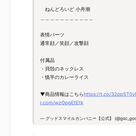
ねんどろいど 小舟潮
＿＿＿＿＿＿＿＿＿＿＿
表情パーツ
通常顔／笑顔／攻撃顔
付属品
・貝殻のネックレス
・慎平のカレーライス
▼商品情報はこちら
https://t.co/32ppST0y
r.com/wzOpgEtEtk
— グッドスマイルカンパニー【公式】 (@gsc_good