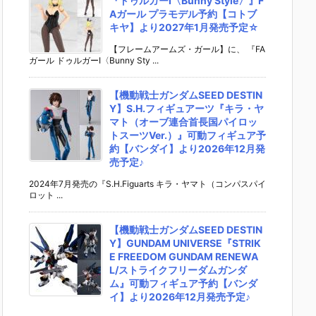
『ドゥルガーI〈Bunny Style〉』F
Aガール プラモデル予約【コトブ
キヤ】より2027年1月発売予定☆
【フレームアームズ・ガール】に、 『FA
ガール ドゥルガーI〈Bunny Sty ...
【機動戦士ガンダムSEED DESTIN
Y】S.H.フィギュアーツ『キラ・ヤ
マト（オーブ連合首長国パイロッ
トスーツVer.）』可動フィギュア予
約【バンダイ】より2026年12月発
売予定♪
2024年7月発売の『S.H.Figuarts キラ・ヤマト（コンパスパイ
ロット ...
【機動戦士ガンダムSEED DESTIN
Y】GUNDAM UNIVERSE『STRIK
E FREEDOM GUNDAM RENEWA
L/ストライクフリーダムガンダ
ム』可動フィギュア予約【バンダ
イ】より2026年12月発売予定♪