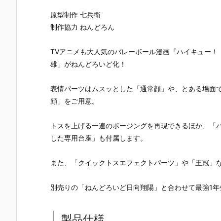
『レゼ 私服V
『バーサーカ
『アイギス2.
いせい セー
er. べーしっ
ー/アルトリ
0』デフォル
ー衣装Ver.
原型制作 七兵衛
く』デフォル
ア・キャスタ
メ可動フィギ
デフォルメ
制作協力 ねんどろん
メ可動フィギ
ー』デフォル
ュア予約【グ
動フィギュ
ュア予約【グ
メ可動フィギ
ッドスマイル
予約【グッ
ッドスマイル
ュア予約【グ
カンパニー】
スマイルカ
TVアニメも大人気のバレーボール漫画『ハイキュー！
カンパニー】
ッドスマイル
より2026年5
パニー】よ
雄」がねんどろいど化！
より2026年8
カンパニー】
月発売予定♪
2026年4月
月発売予定♪
2026年3月発
売予定☆
売予定♪
表情パーツはムスッとした「通常顔」や、とある場面
顔」をご用意。
トスを上げる一連のポージングを再現できるほか、「
した専用台座」も付属します。
また、「クイックトスエフェクトパーツ」や「王冠」
別売りの「ねんどろいど日向翔陽」と合わせて最強1年
製品仕様