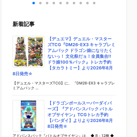
 ゆ
ブキ 洋服衣装
rst Descend
『レゼ 私服V
『バー
デフ
Ver.』デフォ
ant デフォル
er. べーしっ
ー/アル
動フ
ルメ可動フィ
メ可動フィギ
く』デフォル
ア・キ
予約
ギュア予約
ュア予約【マ
メ可動フィギ
ー』デ
新着記事
スマ
【グッドスマ
ックスファク
ュア予約【グ
メ可動
パニ
イルカンパニ
トリー】より
ッドスマイル
ュア予
02
ー】より202
2027年1月発
カンパニー】
ッドス
【デュエマ】デュエル・マスター
売予
6年2月発売予
売予定♪
より2026年8
カンパ
ズTCG『DM26-EX3 キャラプレミ
定☆
月発売予定♪
2026
アムパック ドラゴン娘になりたく
売予定♪
ないっ！ 文化祭だョ！全員集合!!
ドラ娘100％パック』トレカ予約
【タカラトミー】より2026年8月
8日発売☆
【デュエル・マスターズTCG】に、 『DM26-EX3 キャラプレ
ミアムパック ...
【ドラゴンボールスーパーダイバ
ーズ】『アドバンスパック バトル
オブサイヤン』TCGトレカ予約
【バンダイ】よりより2026年8月
8日発売☆
アドバンスパック『バトルオブサイヤン』は、 ◆ R：12種 ◆