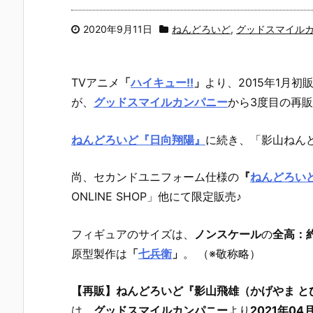
2020年9月11日
ねんどろいど
,
グッドスマイル
TVアニメ
「
ハイキュー!!
」
より、2015年1月初
が、
グッドスマイルカンパニー
から3度目の再販
ねんどろいど『日向翔陽』
に続き、「影山ねん
尚、セカンドユニフォーム仕様の
『
ねんどろいど
ONLINE SHOP」他にて限定販売♪
フィギュアのサイズは、
ノンスケール
の
全高：約
原型製作は
「
七兵衛
」
。 （※敬称略）
【再販】ねんどろいど『影山飛雄（かげやま とび
は、
グッドスマイルカンパニー
より
2021年04