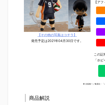
【アフ
【その他の写真はコチラ】
発売予定は2021年04月30日です。
この記
「ホビ
© 古舘春一／集英社・「ハ
【チェンソー
【Fate/Gran
【ペルソナ３
【ホロライ
商品解説
マン レゼ篇】
d Order】ね
リロード】ね
ブ】ねんど
ねんどろいど
んどろいど
んどろいど
いど『星街