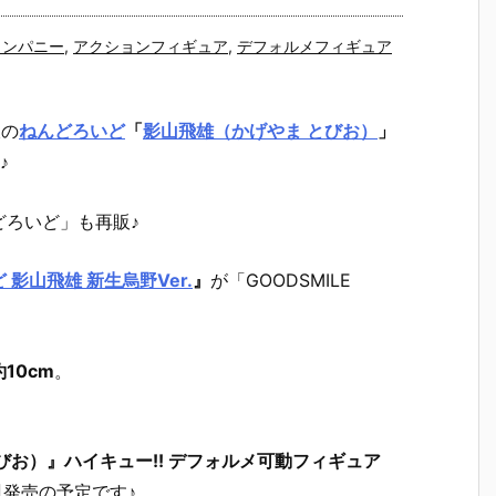
カンパニー
,
アクションフィギュア
,
デフォルメフィギュア
販の
ねんどろいど
「
影山飛雄（かげやま とびお）
」
♪
どろいど」も再販♪
 影山飛雄 新生烏野Ver.
』
が「GOODSMILE
10cm
。
お）』ハイキュー!! デフォルメ可動フィギュア
月
発売の予定です♪