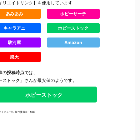
ィリエイトリンク】を使用しています
あみあみ
ホビーサーチ
キャラアニ
ホビーストック
駿河屋
Amazon
楽天
事の
投稿時点
では、
ーストック」さんが最安値のようです。
ホビーストック
イキュー!!」製作委員会・MBS
【チェンソー
【ヱヴァンゲ
【ヱヴァンゲ
【にじさ
ろ
マン レゼ篇】
リヲン新劇場
リヲン新劇場
じ】ねん
す
ねんどろいど
版】ねんどろ
版】ねんどろ
いど『椎