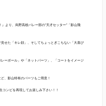
ラ
『レゼ』デフ
いど『式波・
いど『エヴァ
華（しいな
』
ォルメ可動フ
アスカ・ラン
ンゲリオン初
いか）』
可
ィギュア予約
グレー テスト
号機』デフォ
ォルメ可
ア
【グッドスマ
スーツVer.』
ルメ可動フィ
ィギュア
ド
イルカンパニ
デフォルメ可
ギュア予約
【グッド
ン
ー】より202
動フィギュア
【グッドスマ
イルカン
！』より、烏野高校バレー部の“天才セッター”「影山飛
り
6年6月発売予
予約【グッド
イルカンパニ
ー】より2
発
定☆
スマイルカン
ー】より202
6年2月発
パニー】より
6年5月発売予
定♪
2025年11月
定♪
で見せた「キレ顔」、そしてちょっとぎこちない「大喜び
発売予定♪
バレーボール」や「ネットパーツ」、「コートをイメージ
など、影山特有のパーツもご用意！
生コンビを再現してお楽しみ下さい！！