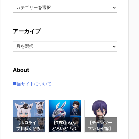
カ
テ
ゴ
リ
アーカイブ
ー
ア
ー
カ
イ
About
ブ
■当サイトについて
ん
【ホロライ
【TFD】ねん
【チェンソー
【Fate/
どろ
ブ】ねんどろ
どろいど『バ
マン レゼ篇】
d Orde
名唯
いど『白上フ
ニー』The Fi
ねんどろいど
んどろ