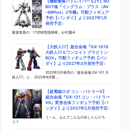
【機動警察パトレイバー EZY】RO
BOT魂『イングラム・プラス（AV
-98Plus）2号機』可動フィギュア
予約【バンダイ】より2027年1月
発売予定♪
新規造形の「17式特型指揮車」が付属☆
【大鉄人17】超合金魂『GX-101S
大鉄人17＆ワンエイト グラビトン
BOX』可動フィギュア予約【バン
ダイ】より2027年3月発売予定♪
2022年3月発売の『超合金魂 GX-101 大
鉄人17』と、 2022年8月限 ...
【超電磁ロボ コン・バトラーV】
超合金魂『GX-121 コン・バトラー
V6』変形合体フィギュア予約【バ
ンダイ】より2027年2月発売予定♪
う～ん、なんでこんなの出したんだろ
う？