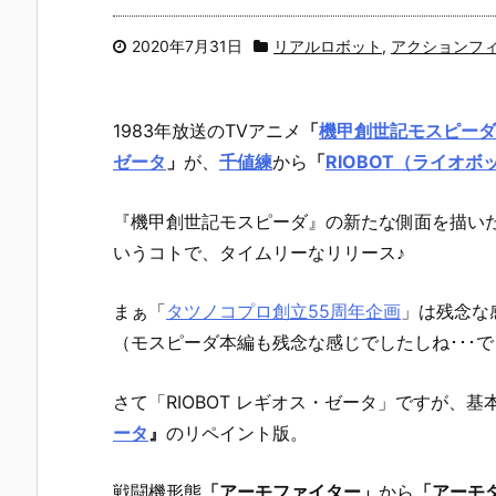
2020年7月31日
リアルロボット
,
アクションフ
1983年放送のTVアニメ
「
機甲創世記モスピーダ
ゼータ
」
が、
千値練
から
「
RIOBOT（ライオボ
『機甲創世記モスピーダ』の新たな側面を描い
いうコトで、タイムリーなリリース♪
まぁ「
タツノコプロ創立55周年企画
」は残念な
（モスピーダ本編も残念な感じでしたしね･･･で
さて「RIOBOT レギオス・ゼータ」ですが、基
ータ
』
のリペイント版。
戦闘機形態
「アーモファイター」
から
「アーモ