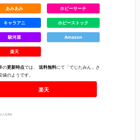
『ガンダムエ
『レイダーガ
アーマー百式
ンパーツ
ネ
アリアル パー
ンダム』機動
改＆百式改
ト『エー
あみあみ
ホビーサーチ
』
メットスコ
戦士ガンダム
（Ka signatu
トライカ
ア・シック
SEED プラモ
re）』可動フ
『ランチ
キャラアニ
ホビーストック
】
ス』機動戦士
デル【バンダ
ィギュア【バ
ストライ
発
ガンダム 水星
イ】より202
ンダイ】より
&ソードス
駿河屋
Amazon
の魔女 プラモ
4年3月再販予
2024年8月発
ライカー』1
デル【バンダ
定♪
売予定♪
44 プラモ
イ】より202
ル【バン
楽天
4年7月発売予
イ】より2
定♪
4年5月～
発売予定♪
事の
更新時点
では、
送料無料
にて「でじたみん」さ
安値のようです。
楽天
タツノコプロ