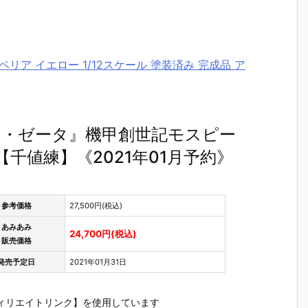
ウスーペリア イエロー 1/12スケール 塗装済み 完成品 ア
レギオス・ゼータ』機甲創世記モスピー
ア【千値練】《2021年01月予約》
参考価格
27,500円(税込)
あみあみ
24,700円(税込)
販売価格
発売予定日
2021年01月31日
】
【ガンプラ】
【ガンプラ】
【M-MSV】
【ガンプ
ν
FULL MECH
FULL MECH
METAL ROB
ENTRY G
ダ
ANICS 1/100
ANICS 1/100
OT魂『フル
DE オプシ
ィリエイトリンク】を使用しています