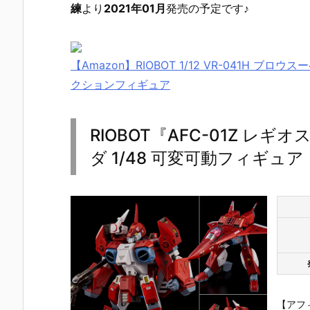
練
より
2021年01月
発売の予定です♪
【Amazon】RIOBOT 1/12 VR-041H ブロ
クションフィギュア
RIOBOT『AFC-01Ζ 
ダ 1/48 可変可動フィギュ
【フルメタ】
【ガンプラ】
【ガンプラ】
【ガンプラ
1/35『ARX-8
MG 1/100
RG 1/144『シ
RG 1/144『
レーバテイン
『リ・ガズィ
ナンジュ［ス
ガンダム（
【アフ