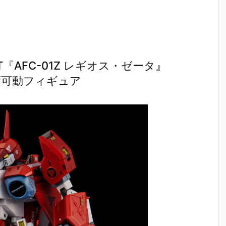
『AFC-01Ζ レギオス・ゼータ』
可変可動フィギュア