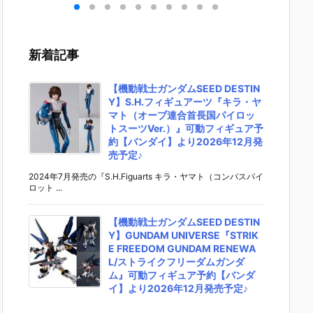
セッ
ュ・スタイン
フォン アクア
＆XL-3 緊急
（ユニ
ルス
（ナラティブ
ユニット装
展開ブースタ
Ver.）
ー』
Ver.）Ver.K
備』1/35 可動
ー 最終決戦仕
ムII・
ャー
a』ガンダムN
フィギュア予
様』フルメタ
トライ
新着記事
カー
T プラモデル
約【スリー・
ル・パニッ
機動戦
ト
【バンダイ】
ゼロ】より20
ク！IV プラモ
ダムUC
/1
より2024年6
27年3月発売
デル予約【W
モデル
【機動戦士ガンダムSEED DESTIN
デ
月発売予定☆
予定♪
AVE】2026
【バン
Y】S.H.フィギュアーツ『キラ・ヤ
ダ
年7月発売予
より20
マト（オーブ連合首長国パイロッ
02
定☆
月再販予
トスーツVer.）』可動フィギュア予
順次
約【バンダイ】より2026年12月発
売予定♪
2024年7月発売の『S.H.Figuarts キラ・ヤマト（コンパスパイ
ロット ...
【機動戦士ガンダムSEED DESTIN
Y】GUNDAM UNIVERSE『STRIK
E FREEDOM GUNDAM RENEWA
L/ストライクフリーダムガンダ
ム』可動フィギュア予約【バンダ
イ】より2026年12月発売予定♪