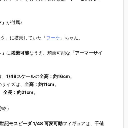
ツ」
が付属♪
ータ」に搭乗していた「
フーケ
」ちゃん。
ト」
に
搭乗可能
なうえ、騎乗可能な
「アーマーサイ
は、
1/48スケール
の
全高：約16cm
。
のサイズは、
全高：約11cm
。
、
全長：約21cm
。
称略）
創世記モスピーダ 1/48 可変可動フィギュア
は、
千値