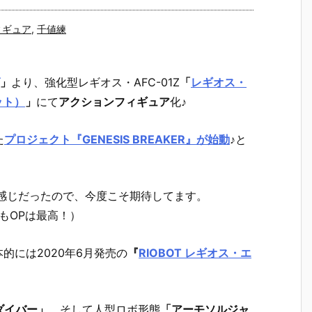
ィギュア
,
千値練
」
より、
強化型レギオス・AFC-01Ζ
「
レギオス・
ット）
」
にて
アクションフィギュア
化♪
た
プロジェクト『GENESIS BREAKER』が始動
♪と
感じだったので、今度こそ期待してます。
もOPは最高！）
本的には2020年6月発売の
『
RIOBOT レギオス・エ
ダイバー」
、そして人型ロボ形態
「アーモソルジャ