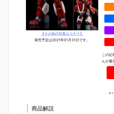
＆XL-3 緊急
（ユニコーン
ペシャルコー
ブル・フィ
展開ブースタ
Ver.）』『ジ
ティング］』
ン・ファン
ー 最終決戦仕
ムII・セミス
機動戦士ガン
ル装備型）
様』フルメタ
トライカー』
ダムUC プラ
プラモデル
ル・パニッ
機動戦士ガン
モデル予約
【バンダイ
ク！IV プラモ
ダムUC プラ
【バンダイ】
2025年8月
デル予約【W
モデル予約
より2026年1
送分予約♪
【その他の写真はコチラ】
AVE】2026
【バンダイ】
月再販予定♪
発売予定は2021年01月31日です。
年7月発売予
より2026年6
定☆
月再販予定♪
この記
んが最
© 
商品解説