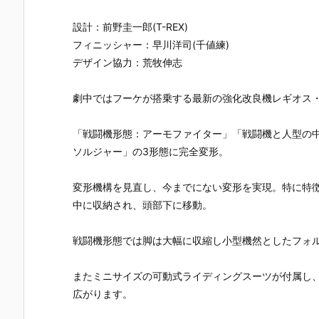
設計：前野圭一郎(T-REX)
フィニッシャー：早川洋司(千値練)
デザイン協力：荒牧伸志
劇中ではフーケが搭乗する最新の強化改良機レギオス・
「戦闘機形態：アーモファイター」「戦闘機と人型の
ソルジャー」の3形態に完全変形。
変形機構を見直し、今までにない変形を実現。特に特
中に収納され、頭部下に移動。
戦闘機形態では脚は大幅に収縮し小型機然としたフォ
またミニサイズの可動式ライディングスーツが付属し
広がります。