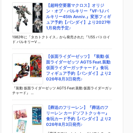
【超時空要塞マクロス】オリジ
ン・オブ・バルキリー『VF-1J バ
ルキリー45th Anniv.』変形フィギ
ュア予約【バンダイ】より2027年
1月発売予定♪
1982年に「タカトクトイス」から発売された『1/55 バトロイ
ド バルキリーV ...
【仮面ライダーゼッツ】『装動 仮
面ライダーゼッツ AGT5 Feat.装動
仮面ライダーガッチャード』食玩
フィギュア予約【バンダイ】より2
026年8月3日発売♪
『装動 仮面ライダーゼッツ AGT5 Feat.装動 仮面ライダーガッ
チャード』 ...
【葬送のフリーレン】『葬送のフ
リーレン カードソフトクッキー』
食玩カード予約【バンダイ】より2
026年8月3日発売♪