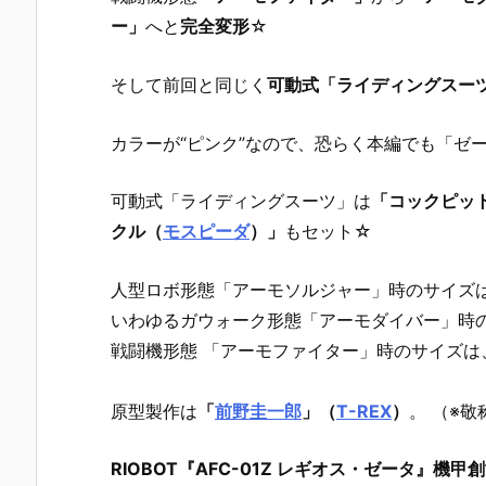
ー」
へと
完全変形
☆
そして前回と同じく
可動式「ライディングスー
カラーが“ピンク”なので、恐らく本編でも「ゼ
可動式「ライディングスーツ」は
「コックピッ
クル（
モスピーダ
）」
もセット☆
人型ロボ形態「アーモソルジャー」時のサイズ
いわゆるガウォーク形態「アーモダイバー」時
戦闘機形態 「アーモファイター」時のサイズは
原型製作は
「
前野圭一郎
」（
T-REX
）
。 （※敬
RIOBOT『AFC-01Ζ レギオス・ゼータ』機甲