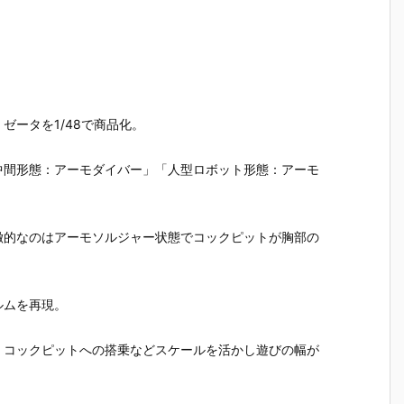
ゼータを1/48で商品化。
中間形態：アーモダイバー」「人型ロボット形態：アーモ
徴的なのはアーモソルジャー状態でコックピットが胸部の
ルムを再現。
、コックピットへの搭乗などスケールを活かし遊びの幅が