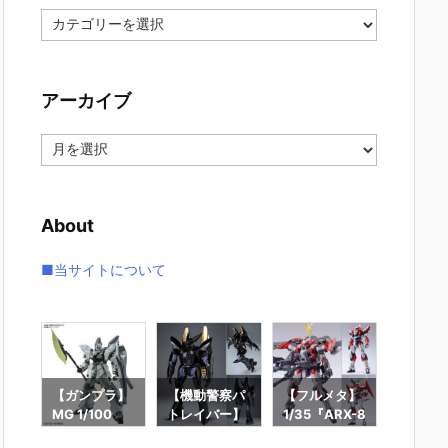
カ
テ
ゴ
リ
アーカイブ
ー
ア
ー
カ
イ
About
ブ
■当サイトについて
ラ】
【ガンプラ】
【機動警察パ
【フルメタ】
【ガン
RA
MG 1/100
トレイバー】
1/35『ARX-8
MG 1/1
ョ
『シナンジ
ロボ道『グリ
レーバテイン
『リ・