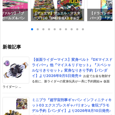
ュヴァルツ】『ブ
【デュエマ】デュエル・マスタ
【ドラゴンボー
 ガールズ＆パン
ーズTCG『DM26-EX3 キャラ
バーズ】『アド
イアルデッキ ガ
プレミアムパック ドラゴン娘に
トルオブサイヤ
ァー 大洗女子学
なりたくないっ！ 文化祭だョ！
予約【バンダイ】
』TCGトレカ予
全員集合!!ドラ娘100％パッ
6年8月8日発売
】より2026年1
ク』トレカ予約【タカラトミ
ー】より2026年8月8日発売☆
新着記事
【仮面ライダーマイス】変身ベルト『DXマイスド
ライバー』他『マイス＆リドセット』『スペシャ
ルなりきりセット』変身なりきり予約【バンダ
イ】より2026年9月5日発売☆
お盆でお金を散財す
る前に、新ライダーの変身玩具が一斉に予約開始ｗ 仮面
ライダーシ ...
ミニプラ『超宇宙刑事ギャバン インフィニティキ
ット03 エクスプレスギャバリオン』食玩プラモ
デル予約【バンダイ】より2026年8月10日発売♪