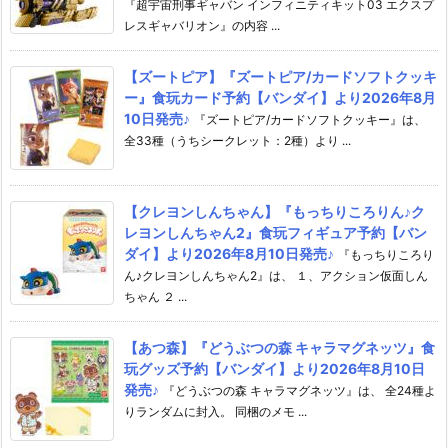
『超宇宙刑事ギャバン インフィニティキット03 エクスプ
レスギャバリオン』の内容 ...
【ズートピア】『ズートピア/カードソフトクッキ
ー』食玩カード予約【バンダイ】より2026年8月
10日発売♪
『ズートピア/カードソフトクッキー』は、
全33種（うちシークレット：2種）より ...
【クレヨンしんちゃん】『もっちりころりん♪ク
レヨンしんちゃん2』食玩フィギュア予約【バン
ダイ】より2026年8月10日発売♪
『もっちりころり
ん♪クレヨンしんちゃん2』は、 １、アクション仮面しん
ちゃん ２ ...
【あつ森】『どうぶつの森 キャラマグネッツ』食
玩グッズ予約【バンダイ】より2026年8月10日
発売♪
『どうぶつの森 キャラマグネッツ』は、 全24種よ
りランダムに封入。 同梱のメモ ...