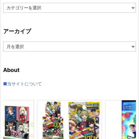
カ
テ
ゴ
リ
アーカイブ
ー
ア
ー
カ
イ
About
ブ
■当サイトについて