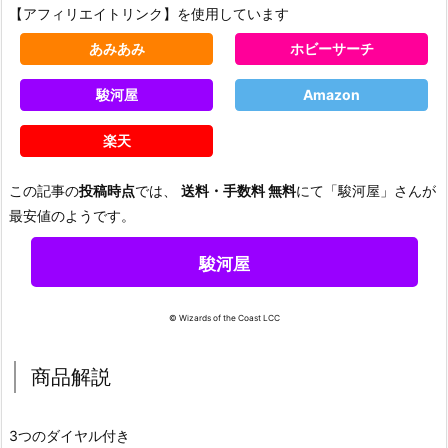
【アフィリエイトリンク】を使用しています
あみあみ
ホビーサーチ
駿河屋
Amazon
楽天
この記事の
投稿時点
では、
送料・手数料 無料
にて「駿河屋」さんが
最安値のようです。
駿河屋
© Wizards of the Coast LCC
商品解説
3つのダイヤル付き