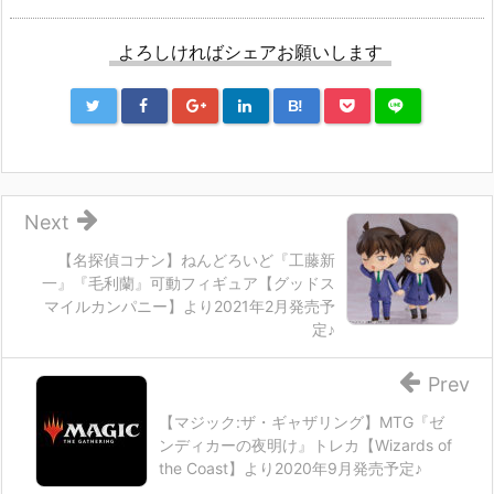
よろしければシェアお願いします
B!
Next
【名探偵コナン】ねんどろいど『工藤新
一』『毛利蘭』可動フィギュア【グッドス
マイルカンパニー】より2021年2月発売予
定♪
Prev
【マジック:ザ・ギャザリング】MTG『ゼ
ンディカーの夜明け』トレカ【Wizards of
the Coast】より2020年9月発売予定♪