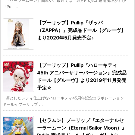
「セーラームーン」関連や、最近では『東方Project 霧雨魔理沙』が
「Pull ...
【プーリップ】Pullip『ザッパ
（ZAPPA）』完成品ドール【グルーヴ】
より2020年5月発売予定♪
【プーリップ】Pullip『ハローキティ
45th アニバーサリーバージョン』完成品
ドール【グルーヴ】より2019年11月発売
予定☆
凛としたレディ仕上げなハローキティ45周年記念コラボレーション
ドールがプーリップ ...
【セラムン】プーリップ『エターナルセ
ーラームーン（Eternal Sailor Moon）』