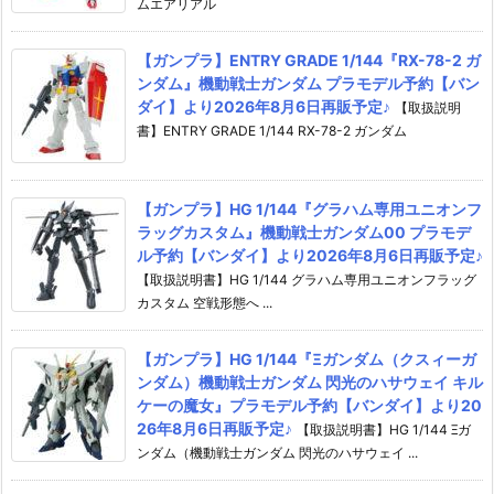
ムエアリアル
【ガンプラ】ENTRY GRADE 1/144『RX-78-2 ガ
ンダム』機動戦士ガンダム プラモデル予約【バン
ダイ】より2026年8月6日再販予定♪
【取扱説明
書】ENTRY GRADE 1/144 RX-78-2 ガンダム
【ガンプラ】HG 1/144『グラハム専用ユニオンフ
ラッグカスタム』機動戦士ガンダム00 プラモデ
ル予約【バンダイ】より2026年8月6日再販予定♪
【取扱説明書】HG 1/144 グラハム専用ユニオンフラッグ
カスタム 空戦形態へ ...
【ガンプラ】HG 1/144『Ξガンダム（クスィーガ
ンダム）機動戦士ガンダム 閃光のハサウェイ キル
ケーの魔女』プラモデル予約【バンダイ】より20
26年8月6日再販予定♪
【取扱説明書】HG 1/144 Ξガ
ンダム（機動戦士ガンダム 閃光のハサウェイ ...