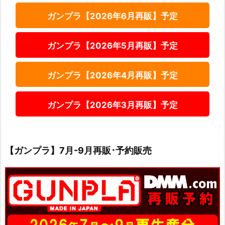
ガンプラ【2026年6月再販】予定
ガンプラ【2026年5月再販】予定
ガンプラ【2026年4月再販】予定
ガンプラ【2026年3月再販】予定
【ガンプラ】7月-9月再販･予約販売