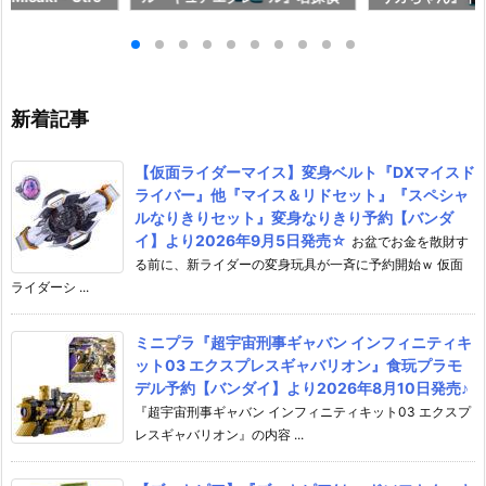
106 ストリート・ワ
プリキュア！ ドール予約【バン
ラトミー】より2
予約【アゾン】よ
ダイ】より2026年7月25日発
日発売♪
18日発売♪
売♪
新着記事
【仮面ライダーマイス】変身ベルト『DXマイスド
ライバー』他『マイス＆リドセット』『スペシャ
ルなりきりセット』変身なりきり予約【バンダ
イ】より2026年9月5日発売☆
お盆でお金を散財す
る前に、新ライダーの変身玩具が一斉に予約開始ｗ 仮面
ライダーシ ...
ミニプラ『超宇宙刑事ギャバン インフィニティキ
ット03 エクスプレスギャバリオン』食玩プラモ
デル予約【バンダイ】より2026年8月10日発売♪
『超宇宙刑事ギャバン インフィニティキット03 エクスプ
レスギャバリオン』の内容 ...