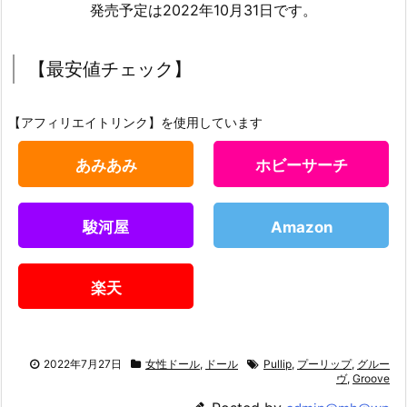
発売予定は2022年10月31日です。
【最安値チェック】
【アフィリエイトリンク】を使用しています
あみあみ
ホビーサーチ
駿河屋
Amazon
楽天
2022年7月27日
女性ドール
,
ドール
Pullip
,
プーリップ
,
グルー
ヴ
,
Groove