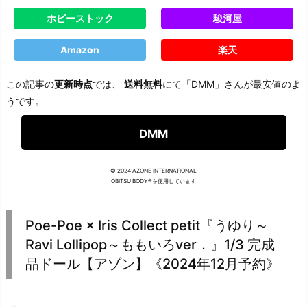
ホビーストック
駿河屋
Amazon
楽天
この記事の
更新時点
では、
送料無料
にて「DMM」さんが最安値のよ
うです。
DMM
© 2024 AZONE INTERNATIONAL
OBITSU BODY®を使用しています
Poe-Poe × Iris Collect petit『うゆり～
Ravi Lollipop～ももいろver．』1/3 完成
品ドール【アゾン】《2024年12月予約》