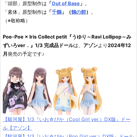
「頭部」原型制作は
「
Out of Base
」
。
「素体」原型制作は
「
千鶴
」（
鶴の館
）
。
（※敬称略）
Poe-Poe × Iris Collect petit『うゆり～Ravi Lollipop～み
ずいろver．』1/3 完成品ドール
は、
アゾン
より
2024年12
月
発売の予定です♪
【駿河屋】1/3『いお☆ぴか（Cool Girl ver.）DX版』ドー
ル【アゾン】
【駿河屋】1/3『いお☆ぴか（Pop Girl ver.）DX版』ドール