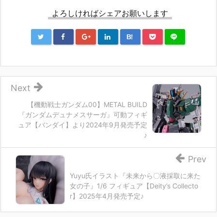
よろしければシェアお願いします
B!
Next
【機動戦士ガンダム00】METAL BUILD
『ガンダムデュナメスサーガ』可動フィギ
ュア【バンダイ】より2024年9月発売予定
♪
Prev
Yuyu氏イラスト『未来から〇液採取に来た
女の子』1/6 フィギュア【Deity’s Collecto
r】2025年4月発売予定♪