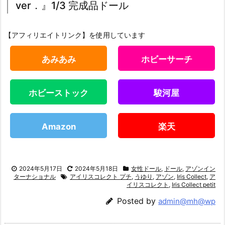
ver．』1/3 完成品ドール
【アフィリエイトリンク】を使用しています
あみあみ
ホビーサーチ
ホビーストック
駿河屋
Amazon
楽天
2024年5月17日
2024年5月18日
女性ドール
,
ドール
,
アゾンイン
ターナショナル
アイリスコレクト プチ
,
うゆり
,
アゾン
,
Iris Collect
,
ア
イリスコレクト
,
Iris Collect petit
Posted by
admin@mh@wp