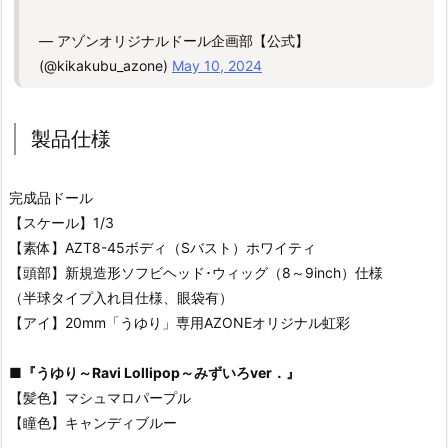
— アゾンオリジナルドール企画部【公式】
(@kikakubu_azone)
May 10, 2024
製品仕様
完成品ドール
【スケール】1/3
【素体】AZT8-45ボディ（Sバスト）ホワイティ
【頭部】新規造形ソフビヘッド･ウィッグ（8～9inch）仕様
（半球タイプ入れ目仕様、眼袋有）
【アイ】20mm「うゆり」専用AZONEオリジナル虹彩
■
『うゆり～Ravi Lollipop～みずいろver．』
【髪色】マシュマロパープル
【瞳色】キャンディブルー