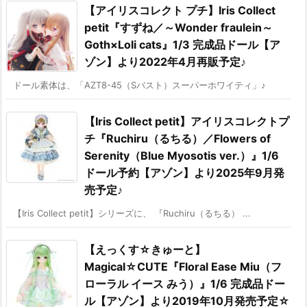
【アイリスコレクト プチ】Iris Collect
petit『すずね／～Wonder fraulein～
Goth×Loli cats』1/3 完成品ドール【ア
ゾン】より2022年4月再販予定♪
ドール素体は、「AZT8-45（Sバスト）スーパーホワイティ」♪
【Iris Collect petit】アイリスコレクトプ
チ『Ruchiru（るちる）／Flowers of
Serenity（Blue Myosotis ver.）』1/6
ドール予約【アゾン】より2025年9月発
売予定♪
【Iris Collect petit】シリーズに、 『Ruchiru（るちる） ...
【えっくす☆きゅーと】
Magical☆CUTE『Floral Ease Miu（フ
ローラル イース みう）』1/6 完成品ドー
ル【アゾン】より2019年10月発売予定☆