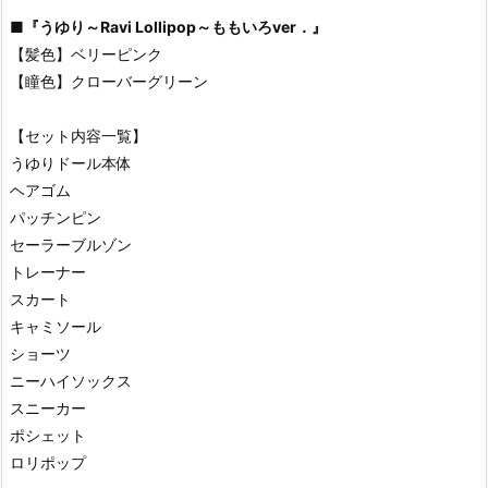
■
『うゆり～Ravi Lollipop～ももいろver．』
【髪色】ベリーピンク
【瞳色】クローバーグリーン
【セット内容一覧】
うゆりドール本体
ヘアゴム
パッチンピン
セーラーブルゾン
トレーナー
スカート
キャミソール
ショーツ
ニーハイソックス
スニーカー
ポシェット
ロリポップ