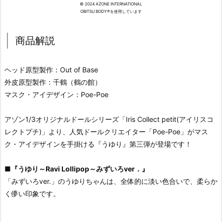
© 2024 AZONE INTERNATIONAL
OBITSU BODY®を使用しています
商品解説
ヘッド原型製作：Out of Base
外皮原型製作：千鶴（鶴の館）
マスク・アイデザイン：Poe-Poe
アゾン1/3オリジナルドールシリーズ「Iris Collect petit(アイリスコ
レクトプチ)」より、人気ドールクリエイター「Poe-Poe」がマス
ク・アイデザインを手掛ける『うゆり』第三弾が登場です！
■
『うゆり～Ravi Lollipop～みずいろver．』
「みずいろver.」のうゆりちゃんは、全体的に淡い色合いで、柔らか
く儚い印象です。