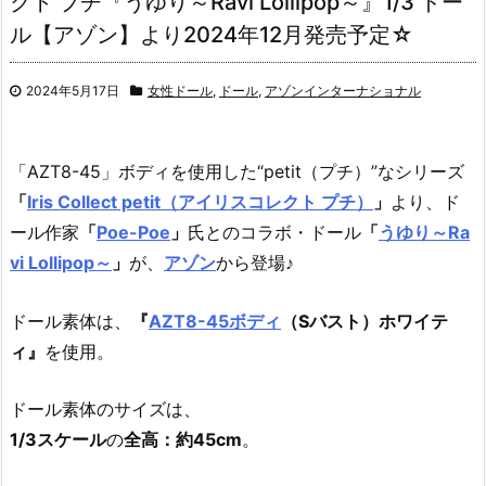
クト プチ『うゆり～Ravi Lollipop～』1/3 ドー
ル【アゾン】より2024年12月発売予定☆
2024年5月17日
女性ドール
,
ドール
,
アゾンインターナショナル
「AZT8-45」ボディを使用した“petit（プチ）”なシリーズ
「
Iris Collect petit（アイリスコレクト プチ）
」
より、ド
ール作家
「
Poe-Poe
」
氏とのコラボ・ドール
「
うゆり～Ra
vi Lollipop～
」
が、
アゾン
から登場♪
ドール素体は、
『
AZT8-45ボディ
（Sバスト）ホワイテ
ィ』
を使用。
ドール素体のサイズは、
1/3スケール
の
全高：約45cm
。