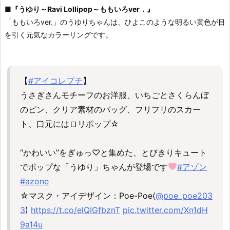
■
『うゆり～Ravi Lollipop～ももいろver．』
「ももいろver.」のうゆりちゃんは、ひよこのような明るい黄色が目
を引く元気なカラーリングです。
【
#アイコレプチ
】
うさぎさんモチーフのお洋服、いちごとさくらんぼ
のピン、クリア素材のバッグ、フリフリのスカー
ト、口元にはロリポップ☆
“かわいい”をぎゅっ♡と集めた、とびきりキュート
でポップな「うゆり」ちゃんが登場です
#アゾン
#azone
☆マスク・アイデザイン：Poe-Poe(
@poe_poe203
3
)
https://t.co/elQIGfbznT
pic.twitter.com/Xn1dH
9a14u