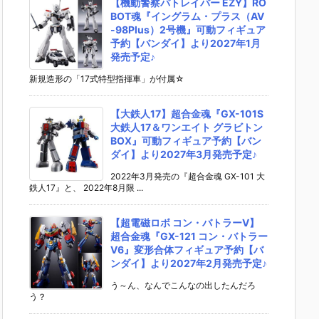
【機動警察パトレイバー EZY】RO
BOT魂『イングラム・プラス（AV
-98Plus）2号機』可動フィギュア
予約【バンダイ】より2027年1月
発売予定♪
新規造形の「17式特型指揮車」が付属☆
【大鉄人17】超合金魂『GX-101S
大鉄人17＆ワンエイト グラビトン
BOX』可動フィギュア予約【バン
ダイ】より2027年3月発売予定♪
2022年3月発売の『超合金魂 GX-101 大
鉄人17』と、 2022年8月限 ...
【超電磁ロボ コン・バトラーV】
超合金魂『GX-121 コン・バトラー
V6』変形合体フィギュア予約【バ
ンダイ】より2027年2月発売予定♪
う～ん、なんでこんなの出したんだろ
う？