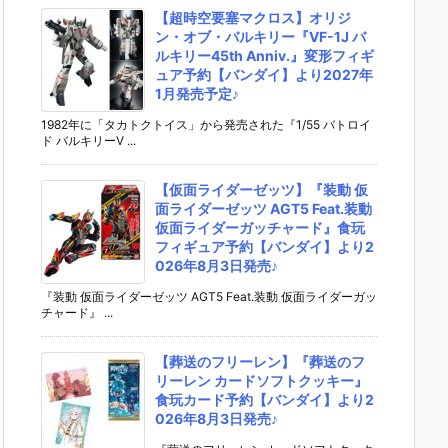
【超時空要塞マクロス】オリジ
ン・オブ・バルキリー『VF-1J バ
ルキリー45th Anniv.』変形フィギ
ュア予約【バンダイ】より2027年
1月発売予定♪
1982年に「タカトクトイス」から発売された『1/55 バトロイ
ド バルキリーV ...
【仮面ライダーゼッツ】『装動 仮
面ライダーゼッツ AGT5 Feat.装動
仮面ライダーガッチャード』食玩
フィギュア予約【バンダイ】より2
026年8月3日発売♪
『装動 仮面ライダーゼッツ AGT5 Feat.装動 仮面ライダーガッ
チャード』 ...
【葬送のフリーレン】『葬送のフ
リーレン カードソフトクッキー』
食玩カード予約【バンダイ】より2
026年8月3日発売♪