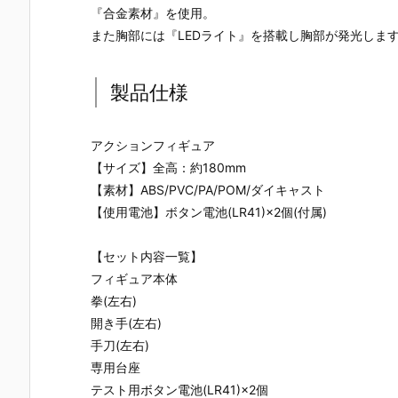
UNDAM UNI
マ』THE GH
『草薙素子』
ィ 2.0』可動
『合金素材』を使用。
VERSE『ST
OST IN THE
THE GHOST
フィギュア
また胸部には『LEDライト』を搭載し胸部が発光しま
RIKE FREED
SHELL 可動フ
IN THE SHEL
約【バンダ
OM GUNDA
ィギュア予約
L 可動フィギ
イ】より20
M RENEWA
【バンダイ】
ュア予約【バ
7年1月発売
製品仕様
L/ストライク
より2027年1
ンダイ】より
定♪
フリーダムガ
月発売予定♪
2027年1月発
ンダム』可動
売予定♪
フィギュア予
アクションフィギュア
約【バンダ
【サイズ】全高：約180mm
イ】より202
【素材】ABS/PVC/PA/POM/ダイキャスト
6年12月発売
予定♪
【使用電池】ボタン電池(LR41)×2個(付属)
【セット内容一覧】
フィギュア本体
拳(左右)
開き手(左右)
手刀(左右)
専用台座
テスト用ボタン電池(LR41)×2個