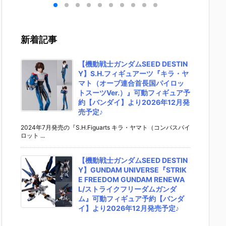
キリ
イダーゼッツ
S.H.フィギュ
UNDAM UNI
マ』THE
 バ
AGT5 Feat.
アーツ『キ
VERSE『ST
OST IN
th
装動 仮面ライ
ラ・ヤマト
RIKE FREED
SHELL
変形
ダーガッチャ
（オーブ連合
OM GUNDA
ィギュ
新着記事
ア予
ード』食玩フ
首長国パイロ
M RENEWA
【バン
ダ
ィギュア予約
ットスーツVe
L/ストライク
より202
02
【バンダイ】
r.）』可動フ
フリーダムガ
月発売予
【機動戦士ガンダムSEED DESTIN
売予
より2026年8
ィギュア予約
ンダム』可動
Y】S.H.フィギュアーツ『キラ・ヤ
月3日発売♪
【バンダイ】
フィギュア予
マト（オーブ連合首長国パイロッ
より2026年1
約【バンダ
トスーツVer.）』可動フィギュア予
2月発売予定♪
イ】より202
約【バンダイ】より2026年12月発
6年12月発売
売予定♪
予定♪
2024年7月発売の『S.H.Figuarts キラ・ヤマト（コンパスパイ
ロット ...
【機動戦士ガンダムSEED DESTIN
Y】GUNDAM UNIVERSE『STRIK
E FREEDOM GUNDAM RENEWA
L/ストライクフリーダムガンダ
ム』可動フィギュア予約【バンダ
イ】より2026年12月発売予定♪