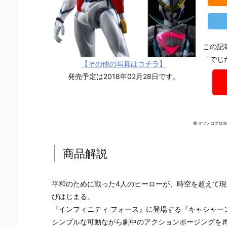
この記
「でじ
【その他の写真はコチラ】
発売予定は2018年02月28日です。
© タツノコプロ/Inf
商品解説
平和のために戦った4人のヒーローが、時空を超えて
びはじまる。
【機動戦士ガ
【攻殻機動
【攻殻機動
【ハローキ
『インフィニティ フォース』に登場する『キャシャー
ンダムSEED
隊】ROBOT
隊】S.H.フィ
ィ】超合金
DESTINY】G
魂『フチコ
ギュアーツ
『ハローキ
シンプルな可動ながら劇中のアクションポージングを再