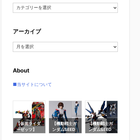
カ
テ
ゴ
リ
アーカイブ
ー
ア
ー
カ
イ
About
ブ
■当サイトについて
要塞
【仮面ライダ
【機動戦士ガ
【機動戦士ガ
【攻殻
】オ
ーゼッツ】
ンダムSEED
ンダムSEED
隊】RO
オ
『装動 仮面ラ
DESTINY】
DESTINY】G
魂『フ