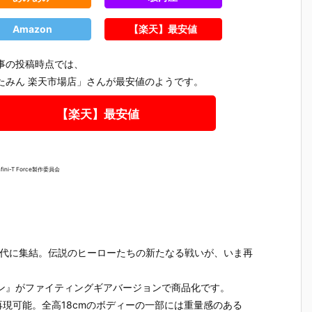
Amazon
【楽天】最安値
事の投稿時点では、
たみん 楽天市場店」さんが最安値のようです。
【楽天】最安値
ini-T Force製作委員会
現代に集結。伝説のヒーローたちの新たなる戦いが、いま再
テ
【機動警察パ
【大鉄人17】
【超電磁ロボ
【超時空
ン』がファイティングギアバージョンで商品化です。
魂
トレイバー E
超合金魂『G
コン・バトラ
マクロス
テ
ZY】ROBOT
X-101S 大鉄
ーV】超合金
リジン・
現可能。全高18cmのボディーの一部には重量感のある