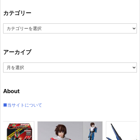
カテゴリー
カ
テ
ゴ
リ
アーカイブ
ー
ア
ー
カ
イ
About
ブ
■当サイトについて