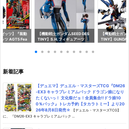
ーゼッツ】『装動
【機動戦士ガンダムSEED DES
【機動戦士ガンダム
ツ AGT5 Fea
TINY】S.H.フィギュアーツ
TINY】GUNDAM
ライダーガッチャー
『キラ・ヤマト（オーブ連合首
『STRIKE FRE
ギュア予約【バン
長国パイロットスーツVer.）』
M RENEWAL
26年8月3日発売
可動フィギュア予約【バンダ
ーダムガンダム
イ】より2026年12月発売予定♪
ア予約【バンダイ
年12月発売予定
新着記事
【デュエマ】デュエル・マスターズTCG『DM26
-EX3 キャラプレミアムパック ドラゴン娘になり
たくないっ！ 文化祭だョ！全員集合!!ドラ娘10
0％パック』トレカ予約【タカラトミー】より20
26年8月8日発売☆
【デュエル・マスターズTCG】
に、 『DM26-EX3 キャラプレミアムパック ...