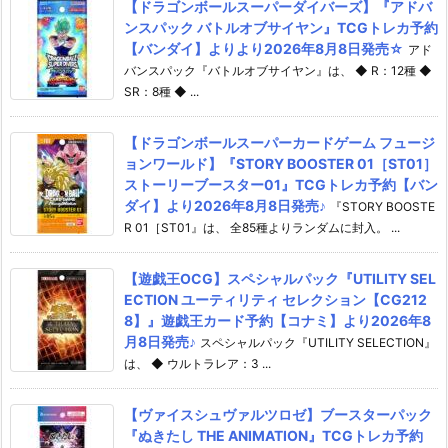
【ドラゴンボールスーパーダイバーズ】『アドバ
ンスパック バトルオブサイヤン』TCGトレカ予約
【バンダイ】よりより2026年8月8日発売☆
アド
バンスパック『バトルオブサイヤン』は、 ◆ R：12種 ◆
SR：8種 ◆ ...
【ドラゴンボールスーパーカードゲーム フュージ
ョンワールド】『STORY BOOSTER 01［ST01］
ストーリーブースター01』TCGトレカ予約【バン
ダイ】より2026年8月8日発売♪
『STORY BOOSTE
R 01［ST01』は、 全85種よりランダムに封入。 ...
【遊戯王OCG】スペシャルパック『UTILITY SEL
ECTION ユーティリティ セレクション【CG212
8】』遊戯王カード予約【コナミ】より2026年8
月8日発売♪
スペシャルパック『UTILITY SELECTION』
は、 ◆ ウルトラレア：3 ...
【ヴァイスシュヴァルツロゼ】ブースターパック
『ぬきたし THE ANIMATION』TCGトレカ予約