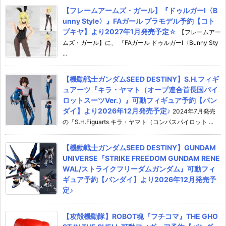
【フレームアームズ・ガール】『ドゥルガーI〈B
unny Style〉』FAガール プラモデル予約【コト
ブキヤ】より2027年1月発売予定☆
【フレームアー
ムズ・ガール】に、 『FAガール ドゥルガーI〈Bunny Sty
...
【機動戦士ガンダムSEED DESTINY】S.H.フィギ
ュアーツ『キラ・ヤマト（オーブ連合首長国パイ
ロットスーツVer.）』可動フィギュア予約【バン
ダイ】より2026年12月発売予定♪
2024年7月発売
の『S.H.Figuarts キラ・ヤマト（コンパスパイロット ...
【機動戦士ガンダムSEED DESTINY】GUNDAM
UNIVERSE『STRIKE FREEDOM GUNDAM RENE
WAL/ストライクフリーダムガンダム』可動フィ
ギュア予約【バンダイ】より2026年12月発売予
定♪
【攻殻機動隊】ROBOT魂『フチコマ』THE GHO