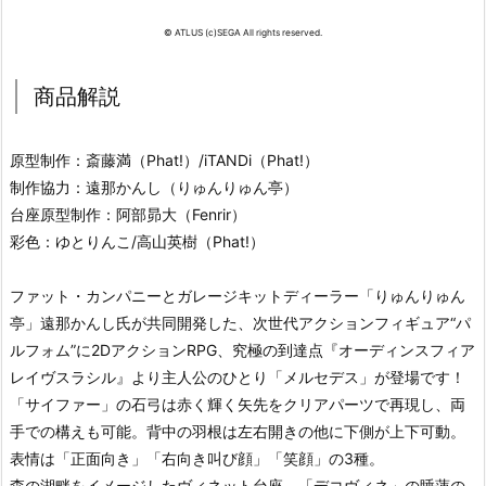
© ATLUS (c)SEGA All rights reserved.
商品解説
原型制作：斎藤満（Phat!）/iTANDi（Phat!）
制作協力：遠那かんし（りゅんりゅん亭）
台座原型制作：阿部昴大（Fenrir）
彩色：ゆとりんこ/高山英樹（Phat!）
ファット・カンパニーとガレージキットディーラー「りゅんりゅん
亭」遠那かんし氏が共同開発した、次世代アクションフィギュア“パ
ルフォム”に2DアクションRPG、究極の到達点『オーディンスフィア
レイヴスラシル』より主人公のひとり「メルセデス」が登場です！
「サイファー」の石弓は赤く輝く矢先をクリアパーツで再現し、両
手での構えも可能。背中の羽根は左右開きの他に下側が上下可動。
表情は「正面向き」「右向き叫び顔」「笑顔」の3種。
森の湖畔をイメージしたヴィネット台座、「デコヴィネ」の睡蓮の