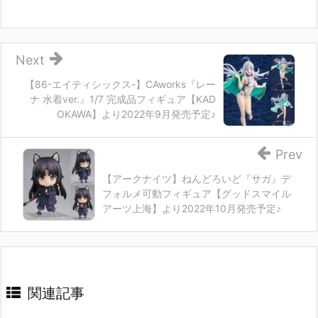
Next
【86-エイティシックス-】CAworks『レー
ナ 水着ver.』1/7 完成品フィギュア【KAD
OKAWA】より2022年9月発売予定♪
Prev
【アークナイツ】ねんどろいど『サガ』デ
フォルメ可動フィギュア【グッドスマイル
アーツ上海】より2022年10月発売予定♪
関連記事