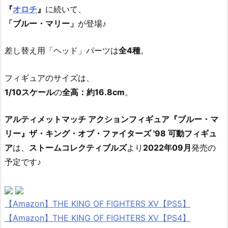
『
オロチ
』
に続いて、
「ブルー・マリー」
が登場♪
差し替え用「ヘッド」パーツは
全4種
。
フィギュアのサイズは、
1/10スケール
の
全高：約16.8cm
。
アルティメットマッチ アクションフィギュア『ブルー・マ
リー』ザ・キング・オブ・ファイターズ '98 可動フィギュ
ア
は、
ストームコレクティブルズ
より
2022年09月
発売の
予定です♪
【Amazon】THE KING OF FIGHTERS XV【PS5】
【Amazon】THE KING OF FIGHTERS XV【PS4】