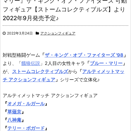
マリー』ザ・キング・オブ・ファイターズ 可動
フィギュア【ストームコレクティブルズ】より
2022年9月発売予定♪
2022年3月24日
アクションフィギュア
対戦型格闘ゲーム
「
ザ・キング・オブ・ファイターズ '98
」
より、「
餓狼伝説
」2人目の女性キャラ
「
ブルー・マリー
」
が、
ストームコレクティブルズ
から
「
アルティメットマッ
チ アクションフィギュア
」
シリーズで立体化♪
アルティメットマッチ アクションフィギュア
『
オメガ・ルガール
』
『
草薙京
』
『
八神庵
』
『
テリー・ボガード
』