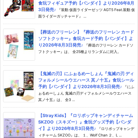
食玩フィギュア予約【バンダイ】より2026年8月
3日発売♪
『装動 仮面ライダーゼッツ AGT5 Feat.装動 仮
面ライダーガッチャード』 ...
【葬送のフリーレン】『葬送のフリーレン カード
ソフトクッキー』食玩カード予約【バンダイ】よ
り2026年8月3日発売♪
『葬送のフリーレン カードソ
フトクッキー』は、 全25種よりランダムに封入。
【鬼滅の刃】にふぉるめーしょん『鬼滅の刃 ディ
フォルメシールウエハース 其ノ十五』食玩シール
予約【バンダイ】より2026年8月3日発売♪
『にふ
ぉるめーしょん 鬼滅の刃ディフォルメシールウエハース
其ノ十五』は、 全3 ...
【Stray Kids】『ロリポップキャンディチャーム
SKZOO（スキズー）』食玩グッズ予約【バンダ
イ】より2026年8月3日発売♪
『ロリポップキャンデ
ィチャーム SKZOO』は、 １、Wolf Chan ２、L ...