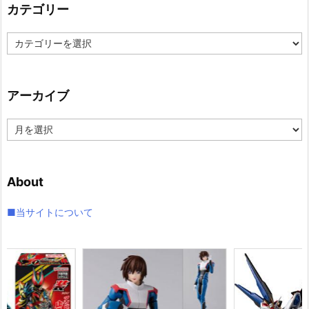
カテゴリー
カ
テ
ゴ
リ
アーカイブ
ー
ア
ー
カ
イ
About
ブ
■当サイトについて