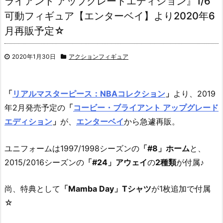
ライアント アップグレードエディション』1/6
可動フィギュア【エンターベイ】より2020年6
月再販予定☆
2020年1月30日
アクションフィギュア
「
リアルマスターピース：NBAコレクション
」
より、
2019
年2月発売予定の
「
コービー・ブライアント アップグレード
エディション
」
が、
エンターベイ
から急遽再販。
ユニフォームは1997/1998シーズンの
「#8」ホーム
と、
2015/2016シーズンの
「#24」アウェイ
の
2種類
が付属♪
尚、特典として
「Mamba Day」Tシャツ
が1枚追加で付属
☆