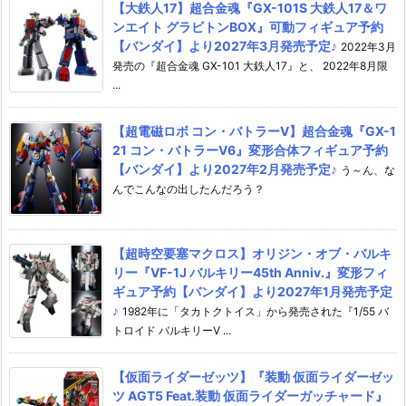
【大鉄人17】超合金魂『GX-101S 大鉄人17＆ワ
ンエイト グラビトンBOX』可動フィギュア予約
【バンダイ】より2027年3月発売予定♪
2022年3月
発売の『超合金魂 GX-101 大鉄人17』と、 2022年8月限
...
【超電磁ロボ コン・バトラーV】超合金魂『GX-1
21 コン・バトラーV6』変形合体フィギュア予約
【バンダイ】より2027年2月発売予定♪
う～ん、な
んでこんなの出したんだろう？
【超時空要塞マクロス】オリジン・オブ・バルキ
リー『VF-1J バルキリー45th Anniv.』変形フィ
ギュア予約【バンダイ】より2027年1月発売予定
♪
1982年に「タカトクトイス」から発売された『1/55 バ
トロイド バルキリーV ...
【仮面ライダーゼッツ】『装動 仮面ライダーゼッ
ツ AGT5 Feat.装動 仮面ライダーガッチャード』