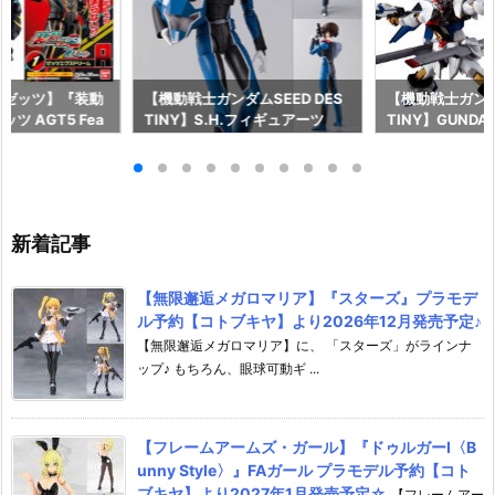
ーゼッツ】『装動
【機動戦士ガンダムSEED DES
【機動戦士ガンダム
ツ AGT5 Fea
TINY】S.H.フィギュアーツ
TINY】GUNDAM
ライダーガッチャー
『キラ・ヤマト（オーブ連合首
『STRIKE FRE
ギュア予約【バン
長国パイロットスーツVer.）』
M RENEWAL
26年8月3日発売
可動フィギュア予約【バンダ
ーダムガンダム
イ】より2026年12月発売予定♪
ア予約【バンダイ
年12月発売予定
新着記事
【無限邂逅メガロマリア】『スターズ』プラモデ
ル予約【コトブキヤ】より2026年12月発売予定♪
【無限邂逅メガロマリア】に、 「スターズ」がラインナ
ップ♪ もちろん、眼球可動ギ ...
【フレームアームズ・ガール】『ドゥルガーI〈B
unny Style〉』FAガール プラモデル予約【コト
ブキヤ】より2027年1月発売予定☆
【フレームアー