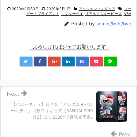
2020年1月30日
2020年2月1日
アクションフィギュア
コー
ビー・ブライアント
,
エンターベイ
,
リアルマスターピース
,
NBA
Posted by
admin@mh@wp
よろしければシェアお願いします
B!
Next
【ハローキティ】超合金『ガンダム★ハロ
ーキティ』可動フィギュア【BANDAI SPIR
ITS】より2020年7月発売予定♪
Prev