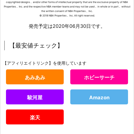
copyrighted designs， and/or other forms of intellectual property that are the exclusive property of NBA
Properties， Inc. and the respective NBA member teams and may not be used， in whole or in part， without
the written consent of NBA Properties， Inc.
© 2018 NBA Properties， Inc. All right reserved.
発売予定は2020年06月30日です。
【最安値チェック】
【アフィリエイトリンク】を使用しています
あみあみ
ホビーサーチ
駿河屋
Amazon
楽天