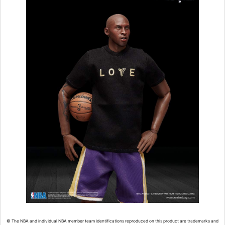
© The NBA and individual NBA member team identifications reproduced on this product are trademarks and