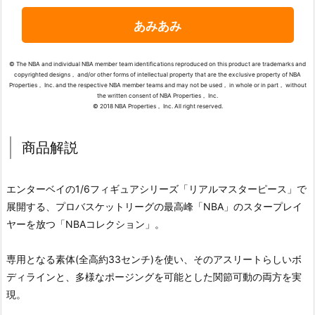
あみあみ
© The NBA and individual NBA member team identifications reproduced on this product are trademarks and
copyrighted designs， and/or other forms of intellectual property that are the exclusive property of NBA
Properties， Inc. and the respective NBA member teams and may not be used， in whole or in part， without
the written consent of NBA Properties， Inc.
© 2018 NBA Properties， Inc. All right reserved.
商品解説
エンターベイの1/6フィギュアシリーズ「リアルマスターピース」で
展開する、プロバスケットリーグの最高峰「NBA」のスタープレイ
ヤーを放つ「NBAコレクション」。
専用となる素体(全高約33センチ)を使い、そのアスリートらしいボ
ディラインと、多様なポージングを可能とした関節可動の両方を実
現。