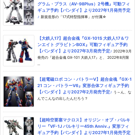
グラム・プラス（AV-98Plus）2号機』可動フィ
ギュア予約【バンダイ】より2027年1月発売予定
♪
新規造形の「17式特型指揮車」が付属☆
【大鉄人17】超合金魂『GX-101S 大鉄人17＆ワ
ンエイト グラビトンBOX』可動フィギュア予約
【バンダイ】より2027年3月発売予定♪
2022年3月
発売の『超合金魂 GX-101 大鉄人17』と、 2022年8月限
...
【超電磁ロボ コン・バトラーV】超合金魂『GX-1
21 コン・バトラーV6』変形合体フィギュア予約
【バンダイ】より2027年2月発売予定♪
う～ん、な
んでこんなの出したんだろう？
【超時空要塞マクロス】オリジン・オブ・バルキ
リー『VF-1J バルキリー45th Anniv.』変形フィ
ギュア予約【バンダイ】より2027年1月発売予定